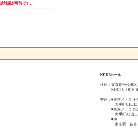
接対話が可能です。
KDDIホール
住所：東京都千代田区大手
KDDI大手町ビル
交通：■東京メトロ 
大手町C1出口よ
■東京メトロ 丸
大手町A1出口よ
■JR
東京駅 徒歩1