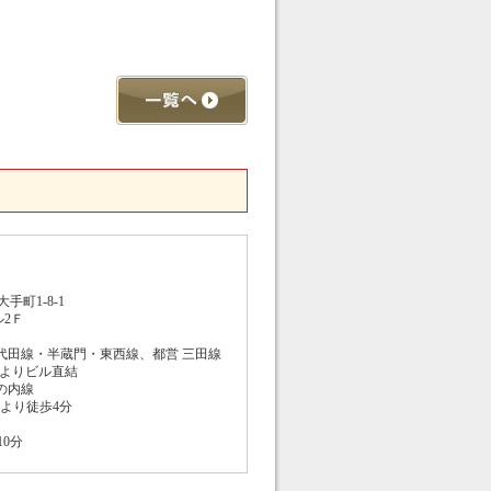
町1-8-1
2Ｆ
千代田線・半蔵門・東西線、都営 三田線
りビル直結
の内線
り徒歩4分
0分