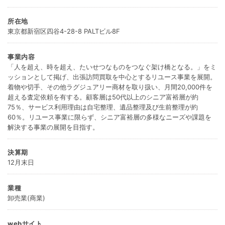
所在地
東京都新宿区四谷4-28-8 PALTビル8F
事業内容
「人を超え、時を超え、たいせつなものをつなぐ架け橋となる。」をミ
ッションとして掲げ、出張訪問買取を中心とするリユース事業を展開。
着物や切手、その他ラグジュアリー商材を取り扱い、月間20,000件を
超える査定依頼を有する。顧客層は50代以上のシニア富裕層が約
75％、サービス利用理由は自宅整理、遺品整理及び生前整理が約
60％。リユース事業に限らず、シニア富裕層の多様なニーズや課題を
解決する事業の展開を目指す。
決算期
12月末日
業種
卸売業(商業)
webサイト