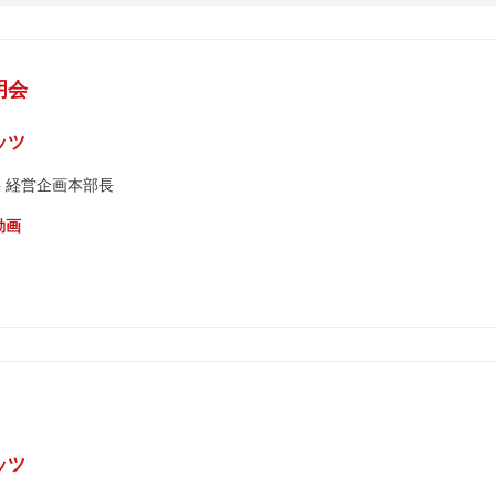
明会
ッツ
事 経営企画本部長
動画
ッツ