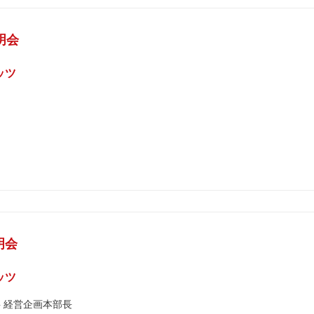
明会
ッツ
明会
ッツ
事 経営企画本部長