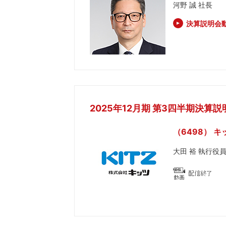
河野 誠 社長
決算説明会
2025年12月期 第3四半期決算説
（6498） キ
大田 裕 執行役