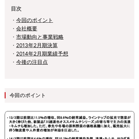
目次
・
今回のポイント
・
会社概要
・
市場動向と事業戦略
・
2013年2月期決算
・
2014年2月期業績予想
・
今後の注目点
今回のポイント