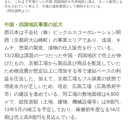
また、これまで手薄だった中国･四国地区や九州地区に加え、ネット販売にも
力を入れていく考えで、今後の成長要因として期待されている。
（同社資料より）
中国・四国地区事業の拡大
西日本は子会社（株）ピックルスコーポレーション関
西（京都府大山崎町）の事業エリアであり、浅漬、キ
ムチ、惣菜の製造、漬物の仕入販売を行っている。
13/2期は課題の一つだった中国・四国地区で売上が伸
びたもの、京都工場から製品及び商品を配送していた
ため物流費が想定以上に増加する等で連結ベースの利
益を圧迫した。加えて、京都工場もフル操業の状態で
増産余力が乏しいため、現在、広島工場（広島県府中
市）の建設を進めている。同工場の敷地面積は4,800
㎡で、総投資額（土地、建物、機械設備等）は9億円。
13年5月の竣工を予定しており、稼働初年度なる14/2
期は売上高9億円を見込んでいる。