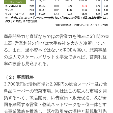
商品開発力と直販ならではの営業力を強みに5年間の売
上高･営業利益の伸びは大手各社を大きき凌駕してい
る。また、過小資本ではないがROEも高い。惣菜事業
の拡大でスケールメリットを享受できれば、営業利益
率の改善も見込まれる。
（２）事業戦略
3,700億円の漬物市場と2.9兆円の総合スーパー及び食
料品スーパーの惣菜市場。同社はこの広大な市場を開
拓するべく、製品開発、広告宣伝・販売促進、及び全
国を網羅する営業・物流ネットワークを三位一体とす
る事業戦略を推進し、既存取引先の深耕と新規取引先