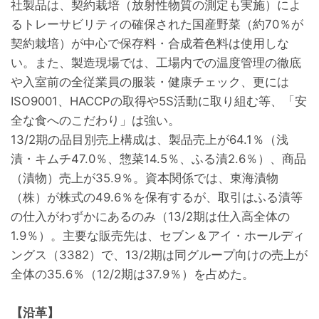
社製品は、契約栽培（放射性物質の測定も実施）によ
るトレーサビリティの確保された国産野菜（約70％が
契約栽培）が中心で保存料・合成着色料は使用しな
い。また、製造現場では、工場内での温度管理の徹底
や入室前の全従業員の服装・健康チェック、更には
ISO9001、HACCPの取得や5S活動に取り組む等、「安
全な食へのこだわり」は強い。
13/2期の品目別売上構成は、製品売上が64.1％（浅
漬・キムチ47.0％、惣菜14.5％、ふる漬2.6％）、商品
（漬物）売上が35.9％。資本関係では、東海漬物
（株）が株式の49.6％を保有するが、取引はふる漬等
の仕入がわずかにあるのみ（13/2期は仕入高全体の
1.9％）。主要な販売先は、セブン＆アイ・ホールディ
ングス（3382）で、13/2期は同グループ向けの売上が
全体の35.6％（12/2期は37.9％）を占めた。
【沿革】