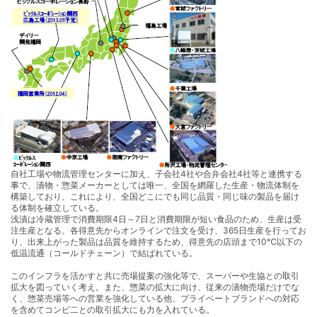
自社工場や物流管理センターに加え、子会社4社や合弁会社4社等と連携する
事で、漬物・惣菜メーカーとしては唯一、全国を網羅した生産・物流体制を
構築しており、これにより、全国どこにでも同じ品質・同じ味の製品を届け
る体制を確立している。
浅漬は冷蔵管理で消費期限4日～7日と消費期限が短い食品のため、生産は受
注生産となる。各得意先からオンラインで注文を受け、365日生産を行ってお
り、出来上がった製品は品質を維持するため、得意先の店頭まで10℃以下の
低温流通（コールドチェーン）で結ばれている。
このインフラを活かすと共に売場提案の強化等で、スーパーや生協との取引
拡大を図っていく考え。また、惣菜の拡大に向け、従来の漬物売場だけでな
く、惣菜売場等への営業を強化している他、プライベートブランドへの対応
を含めてコンビ二との取引拡大にも力を入れている。