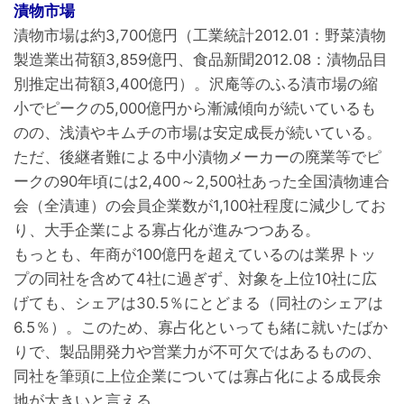
漬物市場
漬物市場は約3,700億円（工業統計2012.01：野菜漬物
製造業出荷額3,859億円、食品新聞2012.08：漬物品目
別推定出荷額3,400億円）。沢庵等のふる漬市場の縮
小でピークの5,000億円から漸減傾向が続いているも
のの、浅漬やキムチの市場は安定成長が続いている。
ただ、後継者難による中小漬物メーカーの廃業等でピ
ークの90年頃には2,400～2,500社あった全国漬物連合
会（全漬連）の会員企業数が1,100社程度に減少してお
り、大手企業による寡占化が進みつつある。
もっとも、年商が100億円を超えているのは業界トッ
プの同社を含めて4社に過ぎず、対象を上位10社に広
げても、シェアは30.5％にとどまる（同社のシェアは
6.5％）。このため、寡占化といっても緒に就いたばか
りで、製品開発力や営業力が不可欠ではあるものの、
同社を筆頭に上位企業については寡占化による成長余
地が大きいと言える。