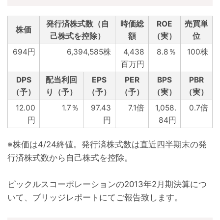
発行済株式数（自
時価総
ROE
売買単
株価
己株式を控除）
額
（実）
位
694円
6,394,585株
4,438
8.8％
100株
百万円
DPS
配当利回
EPS
PER
BPS
PBR
（予）
り（予）
（予）
（予）
（実）
（実）
12.00
1.7％
97.43
7.1倍
1,058.
0.7倍
円
円
84円
※株価は4/24終値。発行済株式数は直近四半期末の発
行済株式数から自己株式を控除。
ピックルスコーポレーションの2013年2月期決算につ
いて、ブリッジレポートにてご報告致します。