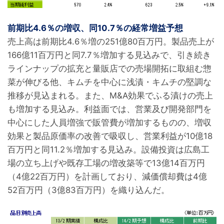
前期比4.6％の増収、同10.7％の経常増益予想
売上高は前期比4.6％増の251億80百万円。製品売上が
166億11百万円と同7.7％増加する見込みで、引き続き
ラインナップの拡充と量販店での売場開拓に取組む惣
菜が伸びる他、キムチを中心に浅漬・キムチの堅調な
推移が見込まれる。また、M&A効果でふる漬けの売上
も増加する見込み。利益面では、営業及び開発部門を
中心にした人員増強で販管費が増加するものの、増収
効果と製品原価率の改善で吸収し、営業利益が10億18
百万円と同11.2％増加する見込み。設備投資は広島工
場の立ち上げや既存工場の増改築等で13億14百万円
（4億22百万円）を計画しており、減価償却費は4億
52百万円（3億83百万円）を織り込んだ。