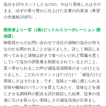
塩分を20％カットしたものの、やはり美味しさはその
まま。ゆずの香り豊かに仕上げた定番の白菜漬（希望
小売価格258円）。
開発者より一言（(株)ピックルスコーポレーション 開
発課）
御客様からのお問い合わせで当社の漬物の塩分が何％
なのかを聞かれることがありました。詳しく御話しを
伺ってみると漬物は好きで食べたいけれど腎臓を悪く
していて塩分の摂取量を制限をされているとのこと。
度々寄せられるこの声が減塩浅漬開発のきっかけとな
りました。こだわりポイントは1つだけ！「減塩だけど
美味しさはそのまま」です。塩味と一緒に感じられる
甘味や酸味のバランスを変えてみたり、旨味などを感
じさせる調味料の配合を試行錯誤した結果、従来の浅
漬に引けを取らない美味しさの減塩浅漬が出来まし