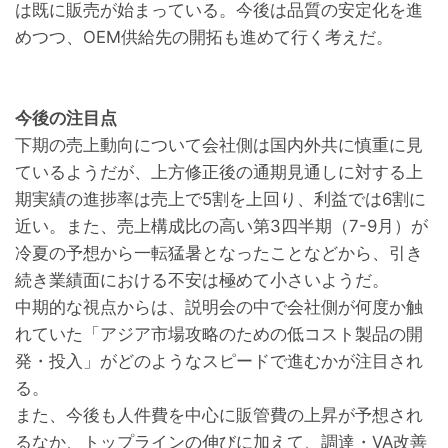
は既に販売が始まっている。今後は品質の安定化を進
めつつ、OEM供給先の開拓も進めて行く考えだ。
今後の注目点
下期の売上動向について会社側は国内外共に慎重に見
ているようだが、上方修正後の通期見通しに対する上
期実績の進捗率は売上で5割を上回り、利益では6割に
近い。また、売上構成比の高い第3四半期（7-9月）が
冷夏の予想から一転猛暑となったことなどから、引き
続き業績面における不安は極めて小さいようだ。
中期的な視点からは、説明会の中で会社側が何度か触
れていた「アジア市場攻略のための低コスト製品の開
発・投入」がどのようなスピードで進むかが注目され
る。
また、今後も人件費を中心に販管費の上昇が予想され
るなか、トップラインの伸びに加えて、調達・VA改善