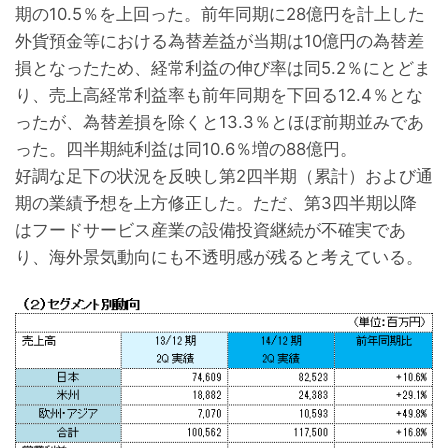
期の10.5％を上回った。前年同期に28億円を計上した
外貨預金等における為替差益が当期は10億円の為替差
損となったため、経常利益の伸び率は同5.2％にとどま
り、売上高経常利益率も前年同期を下回る12.4％とな
ったが、為替差損を除くと13.3％とほぼ前期並みであ
った。四半期純利益は同10.6％増の88億円。
好調な足下の状況を反映し第2四半期（累計）および通
期の業績予想を上方修正した。ただ、第3四半期以降
はフードサービス産業の設備投資継続が不確実であ
り、海外景気動向にも不透明感が残ると考えている。