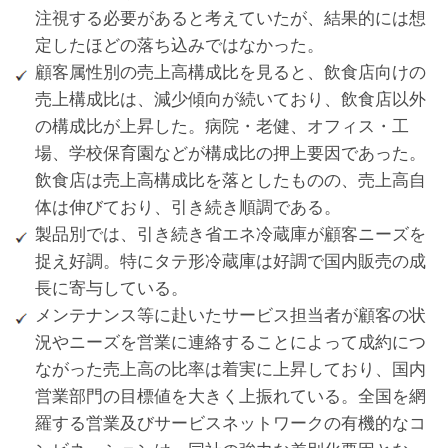
注視する必要があると考えていたが、結果的には想
定したほどの落ち込みではなかった。
顧客属性別の売上高構成比を見ると、飲食店向けの
売上構成比は、減少傾向が続いており、飲食店以外
の構成比が上昇した。病院・老健、オフィス・工
場、学校保育園などが構成比の押上要因であった。
飲食店は売上高構成比を落としたものの、売上高自
体は伸びており、引き続き順調である。
製品別では、引き続き省エネ冷蔵庫が顧客ニーズを
捉え好調。特にタテ形冷蔵庫は好調で国内販売の成
長に寄与している。
メンテナンス等に赴いたサービス担当者が顧客の状
況やニーズを営業に連絡することによって成約につ
ながった売上高の比率は着実に上昇しており、国内
営業部門の目標値を大きく上振れている。全国を網
羅する営業及びサービスネットワークの有機的なコ