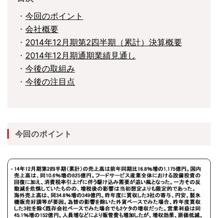
・
今回のポイント
・
会社概要
・
2014年12月期第2四半期（累計）決算概要
・
2014年12月期通期業績見通し
・
今後の取組み
・
今後の注目点
今回のポイント