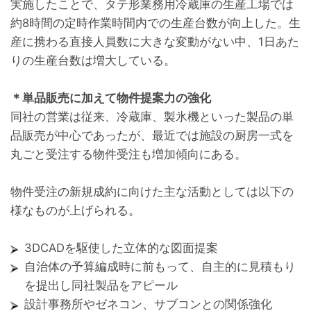
実施したことで、タテ形業務用冷蔵庫の生産工場では
約8時間の定時作業時間内での生産台数が向上した。生
産に携わる直接人員数に大きな変動がない中、1日あた
りの生産台数は増大している。
＊単品販売に加えて物件提案力の強化
同社の営業は従来、冷蔵庫、製氷機といった製品の単
品販売が中心であったが、最近では施設の厨房一式を
丸ごと受注する物件受注も増加傾向にある。
物件受注の新規成約に向けた主な活動としては以下の
様なものが上げられる。
3DCADを駆使した立体的な図面提案
自治体の予算編成時に前もって、自主的に見積もり
を提出し同社製品をアピール
設計事務所やゼネコン、サブコンとの関係強化