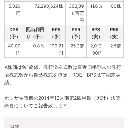
5.020
72,290,624株
362,89
11.6％
100株
円
8百万
円
DPS
配当利回
EPS
PER
BPS
PBR
（予）
り（予）
（予）
（予）
（実）
（実）
40.00
0.8％
199.21
25.2倍
2,012.
2.5倍
円
円
90円
※株価は9/1終値。発行済株式数は直近四半期末の発行
済株式数から自己株式を控除。ROE、BPSは前期末実
績。
ホシザキ電機の2014年12月期第2四半期（累計）決算
概要についてご報告致します。
目次