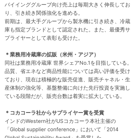
バイインググループ向け売上は毎期大きく伸長してお
り、引き続き関係強化を進める。
前期は、最大手グループから製氷機に引き続き、冷蔵
庫も指定ブランドとして認定された。また、最優秀サ
プライヤーとして表彰も受けた。
＊業務用冷蔵庫の拡販（米州・アジア）
同社は業務用冷蔵庫 世界シェアNo.1を目指している。
品質、省エネなど商品性能については高い評価を受け
ており、現在は積極的な販売促進、販売チャネル・生
産体制の強化等、基盤整備に向けた先行投資を実施し
ている段階だが、販売台数は着実に拡大している。
＊コカコーラ社からサプライヤー賞を受賞
インドのWestern社がUSコカコーラ本社主催の
「Global supplier conference」において「2014
Global Sustainability Award」を受賞した