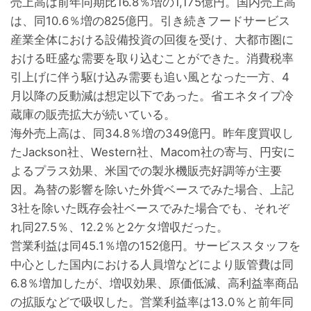
売上高は前年同期比16.8％増の1,175億円。国内売上高
は、同10.6％増の825億円。引き続きフードサービス
産業全体における設備投資の回復を受け、大都市圏に
おける旺盛な需要を取り込むことができた。消費税率
引上げに伴う駆け込み需要も追い風となった一方、4
月以降の反動減は想定以下であった。省エネタイプ冷
蔵庫の販売拡大が続いている。
海外売上高は、同34.8％増の349億円。昨年度買収し
たJackson社、Western社、Macom社の寄与、円安に
よるプラス効果、米国での製氷機販売好調等が主要
因。為替の影響を除いた外貨ベースでみた場合、上記
3社を除いた既存会社ベースでみた場合でも、それぞ
れ同27.5％、12.2％と2ケタ増収だった。
営業利益は同45.1％増の152億円。サービススタッフを
中心とした国内における人員増などにより販管費は同
6.8％増加したが、増収効果、原価低減、高利益率商品
の拡販などで吸収した。営業利益率は13.0％と前年同