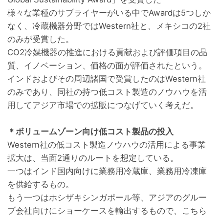
様々な業種のサプライヤーがいる中でAwardは5つしか
なく、冷蔵機器分野ではWestern社と、メキシコの2社
のみが受賞した。
CO2冷媒機器の推進における貢献および評価項目の品
質、イノベーション、価格の面が評価されたという。
インドおよびその周辺諸国で受賞したのはWestern社
のみであり、同社の持つ低コスト製造のノウハウを活
用してアジア市場での拡販につなげていく考えだ。
＊ボリュームゾーン向け低コスト製品の投入
Western社の低コスト製造ノウハウの活用による事業
拡大は、当面2通りのルートを想定している。
一つはインド国内向けに業務用冷蔵庫、業務用冷凍庫
を供給するもの。
もう一つはホシザキシンガポール等、アジアのグルー
プ会社向けにショーケースを輸出するもので、こちら