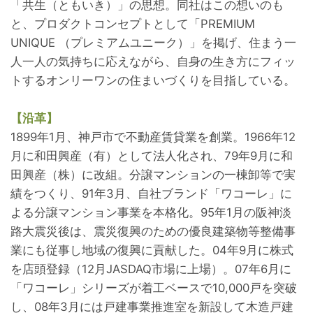
「共生（ともいき）」の思想。同社はこの想いのも
と、プロダクトコンセプトとして「PREMIUM
UNIQUE （プレミアムユニーク）」を掲げ、住まう一
人一人の気持ちに応えながら、自身の生き方にフィッ
トするオンリーワンの住まいづくりを目指している。
【沿革】
1899年1月、神戸市で不動産賃貸業を創業。1966年12
月に和田興産（有）として法人化され、79年9月に和
田興産（株）に改組。分譲マンションの一棟卸等で実
績をつくり、91年3月、自社ブランド「ワコーレ」に
よる分譲マンション事業を本格化。95年1月の阪神淡
路大震災後は、震災復興のための優良建築物等整備事
業にも従事し地域の復興に貢献した。04年9月に株式
を店頭登録（12月JASDAQ市場に上場）。07年6月に
「ワコーレ」シリーズが着工ベースで10,000戸を突破
し、08年3月には戸建事業推進室を新設して木造戸建