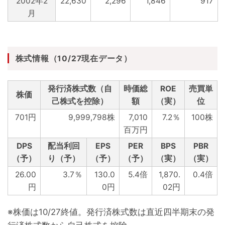
2002年2
22,630
2,296
1,846
917
月
株式情報（10/27現在データ）
発行済株式数（自
時価総
ROE
売買単
株価
己株式を控除）
額
（実）
位
701円
9,999,798株
7,010
7.2％
100株
百万円
DPS
配当利回
EPS
PER
BPS
PBR
（予）
り（予）
（予）
（予）
（実）
（実）
26.00
3.7％
130.0
5.4倍
1,870.
0.4倍
円
0円
02円
※株価は10/27終値。発行済株式数は直近四半期末の発