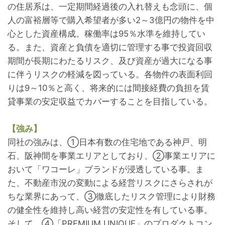
の住居系は、一定期間経過後の入れ替えも念頭に、個
人の富裕層等で購入希望者が多い2～3億円の物件を中
心とした資産構成。稼働率は95％水準を維持してい
る。また、資産と負債を適切に管理する事で投資回収
期間が長期にわたるリスク、及び資産が過大になる事
に伴うリスクの軽減を図っている。各物件の表面利回
りは9～10％と高く、将来的には間接経費の負担を賃
貸事業の安定収益でカバーすることを目指している。
【強み】
同社の強みは、①日本有数の住宅地である神戸、明
石、阪神間を事業エリアとしており、②事業エリアに
おいて「ワコーレ」ブランドが浸透している事。ま
た、不動産市況の変動による経営リスクにさらされが
ちな業界にあって、③徹底したリスク管理により財務
の健全性を維持し高い経営の安定性を有している事。
そして、④「PREMIUM UNIQUE」のプロダクトコン