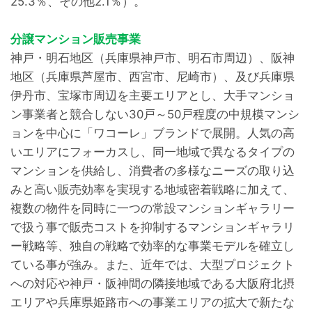
25.3％、その他2.1％）。
分譲マンション販売事業
神戸・明石地区（兵庫県神戸市、明石市周辺）、阪神
地区（兵庫県芦屋市、西宮市、尼崎市）、及び兵庫県
伊丹市、宝塚市周辺を主要エリアとし、大手マンショ
ン事業者と競合しない30戸～50戸程度の中規模マンシ
ョンを中心に「ワコーレ」ブランドで展開。人気の高
いエリアにフォーカスし、同一地域で異なるタイプの
マンションを供給し、消費者の多様なニーズの取り込
みと高い販売効率を実現する地域密着戦略に加えて、
複数の物件を同時に一つの常設マンションギャラリー
で扱う事で販売コストを抑制するマンションギャラリ
ー戦略等、独自の戦略で効率的な事業モデルを確立し
ている事が強み。また、近年では、大型プロジェクト
への対応や神戸・阪神間の隣接地域である大阪府北摂
エリアや兵庫県姫路市への事業エリアの拡大で新たな