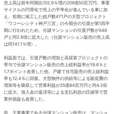
売上高は前年同期比102.9％増の209億50百万円。事業
サイクルの円滑化で売上の平準化が進んでいる事に加
え、前期に竣工した総戸数471戸の大型プロジェクト
「ワコーレシティ神戸三宮」の今期分の引渡が第1四半
期に行われたため、分譲マンションの引渡戸数が548
戸と同2.8倍に拡大した（分譲マンション販売の売上高
は同141.1％増）。
利益面では、引渡戸数の増加と高採算プロジェクトの
寄与で分譲マンション販売の売上総利益率が19.6％と
1.7ポイント改善した他、戸建て住宅販売の売上総利益
率も12.4％に回復。大型物件の供給等による販促費の
増加等を吸収して営業利益が25億84百万円と同4.2倍
に拡大。借入金の返済等による支払利息の圧縮等で営
業外損益も改善した。
尚、主要事業である分譲マンション販売は、マンショ