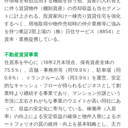
件情報を有効活用する機能を担う他、資産の入れ替え
に伴う賃貸物件（棚卸資産）の売却収益も当セグメン
トに計上される。投資家向け一棟売り賃貸住宅を強化
するべく、用地取得や物件売却時の仲介業務等に強み
を持つ東証2部上場の（株）日住サービス（8854）と
資本・業務提携している。
不動産賃貸事業
住居系を中心に（16年2月末現在、保有資産全体の
75.5％）、店舗・事務所等（同19.9％）、駐車場（同
0.6％）、トランクルーム等（同3.9％）を運営。安定
的なキャッシュ・フローが得られるビジネスとして創
業時より継続する事業であり、マンション分譲という
市況に左右されがちな事業のウエイトが高い同社にあ
って、収益の安定化に寄与している。稼働率（入居
率）の向上による安定収益の確保と物件入替によるポ
ートフォリオの質の維持・向上を基本戦略とし、主力