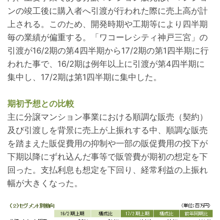
ンの竣工後に購入者へ引渡が行われた際に売上高が計
上される。このため、開発時期や工期等により四半期
毎の業績が偏重する。「ワコーレシティ神戸三宮」の
引渡が16/2期の第4四半期から17/2期の第1四半期に行
われた事で、16/2期は例年以上に引渡が第4四半期に
集中し、17/2期は第1四半期に集中した。
期初予想との比較
主に分譲マンション事業における順調な販売（契約）
及び引渡しを背景に売上が上振れする中、順調な販売
を踏まえた販促費用の抑制や一部の販促費用の投下が
下期以降にずれ込んだ事等で販管費が期初の想定を下
回った。支払利息も想定を下回り、経常利益の上振れ
幅が大きくなった。