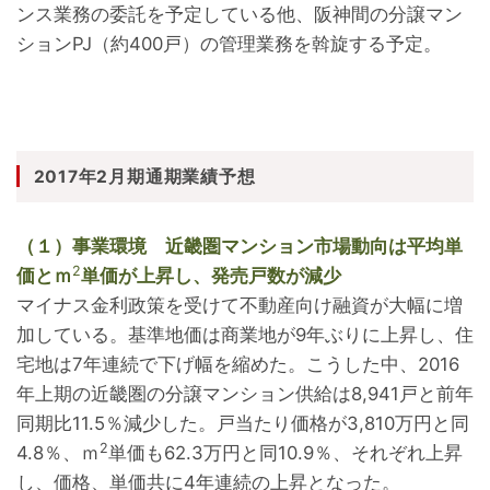
ンス業務の委託を予定している他、阪神間の分譲マン
ションPJ（約400戸）の管理業務を斡旋する予定。
2017年2月期通期業績予想
（１）事業環境 近畿圏マンション市場動向は平均単
2
価とｍ
単価が上昇し、発売戸数が減少
マイナス金利政策を受けて不動産向け融資が大幅に増
加している。基準地価は商業地が9年ぶりに上昇し、住
宅地は7年連続で下げ幅を縮めた。こうした中、2016
年上期の近畿圏の分譲マンション供給は8,941戸と前年
同期比11.5％減少した。戸当たり価格が3,810万円と同
2
4.8％、ｍ
単価も62.3万円と同10.9％、それぞれ上昇
し、価格、単価共に4年連続の上昇となった。