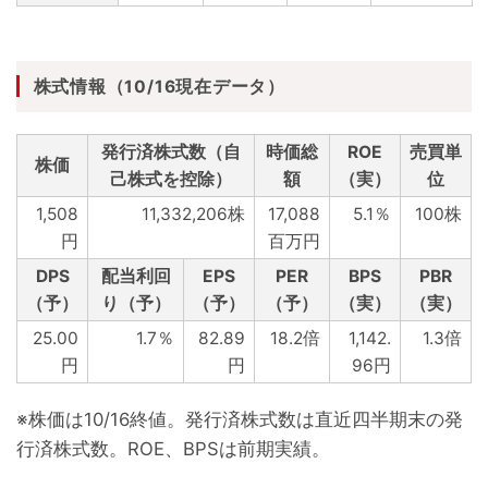
株式情報（10/16現在データ）
発行済株式数（自
時価総
ROE
売買単
株価
己株式を控除）
額
（実）
位
1,508
11,332,206株
17,088
5.1％
100株
円
百万円
DPS
配当利回
EPS
PER
BPS
PBR
（予）
り（予）
（予）
（予）
（実）
（実）
25.00
1.7％
82.89
18.2倍
1,142.
1.3倍
円
円
96円
※株価は10/16終値。発行済株式数は直近四半期末の発
行済株式数。ROE、BPSは前期実績。