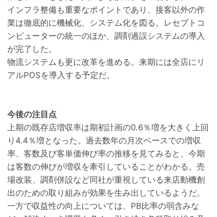
インフラ整備も重要なポイントであり、接客以外の作
業は徹底的に機械化、システム化を図る。レセプトコ
ンピューターの統一のほか、調剤過誤システムの導入
が完了した。
物流システムも更に改革を進める。来期には全店にリ
アルPOSを導入する予定だ。
今後の注目点
上期の既存店増収率は期初計画の0.6％増を大きく上回
り4.4％増となった。過去数年の月次ベースでの増収
率、客数及び客単価伸び率の推移を見てみると、今期
は客数の伸びが増収を牽引していることがわかる。売
場改装、調剤併設など同社が重視している来店動機創
出のための取り組みが効果を生み出しているようだ。
一方で収益性の向上については、PB比率の弱含みな