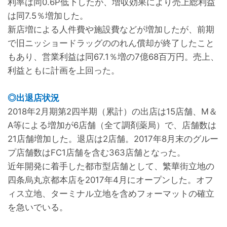
利率は同0.6P低下したが、増収効果により売上総利益
は同7.5％増加した。
新店増による人件費や施設費などが増加したが、前期
で旧ニッショードラッグののれん償却が終了したこと
もあり、営業利益は同67.1％増の7億68百万円。売上、
利益ともに計画を上回った。
◎出退店状況
2018年2月期第2四半期（累計）の出店は15店舗、M＆
A等による増加が6店舗（全て調剤薬局）で、店舗数は
21店舗増加した。退店は2店舗。2017年8月末のグルー
プ店舗数はFC1店舗を含む363店舗となった。
近年開発に着手した都市型店舗として、繁華街立地の
四条烏丸京都本店を2017年4月にオープンした。オフ
ィス立地、ターミナル立地を含めフォーマットの確立
を急いでいる。