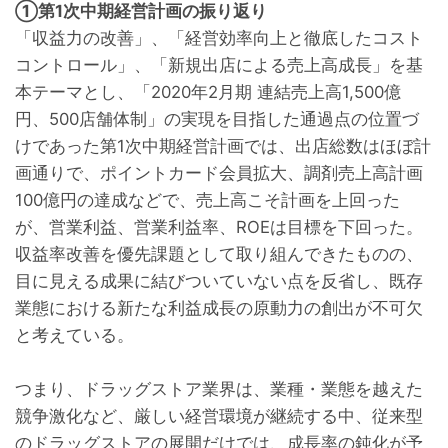
①第1次中期経営計画の振り返り
「収益力の改善」、「経営効率向上と徹底したコスト
コントロール」、「新規出店による売上高成長」を基
本テーマとし、「2020年2月期 連結売上高1,500億
円、500店舗体制」の実現を目指した通過点の位置づ
けであった第1次中期経営計画では、出店総数はほぼ計
画通りで、ポイントカード会員拡大、調剤売上高計画
100億円の達成などで、売上高こそ計画を上回った
が、営業利益、営業利益率、ROEは目標を下回った。
収益率改善を優先課題として取り組んできたものの、
目に見える成果に結びついていない点を反省し、既存
業態における新たな利益成長の原動力の創出が不可欠
と考えている。
つまり、ドラッグストア業界は、業種・業態を越えた
競争激化など、厳しい経営環境が継続する中、従来型
のドラッグストアの展開だけでは、成長率の鈍化が予