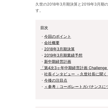
久世の2018年3月期決算と2019年3
す。
目次
・
今回のポイント
・
会社概要
・
2018年3月期決算
・
2019年3月期業績予想
・
新中期経営計画
「第4次3ヶ年中期経営計画 Challenge 
・
社長インタビュー －久世社長に聞く
・
今後の注目点
・
＜参考：コーポレートガバナンスに