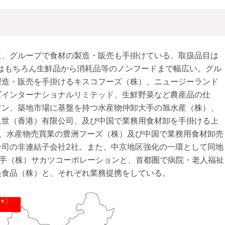
に、グループで食材の製造・販売も手掛けている。取扱品目は
温品はもちろん生鮮品から消耗品等のノンフードまで幅広い。グル
製造・販売を手掛けるキスコフーズ（株）、ニュージーランド
ズインターナショナルリミテッド、生鮮野菜など農産品の仕
ワン、築地市場に基盤を持つ水産物仲卸大手の旭水産（株）、
久世（香港）有限公司、及び中国で業務用食材卸を手掛ける上
社、水産物売買業の豊洲フーズ（株）及び中国で業務用食材卸売
公司の非連結子会社2社。また、中京地区強化の一環として同地
売大手（株）サカツコーポレーションと、首都圏で病院・老人福祉
央食品（株）と、それぞれ業務提携をしている。