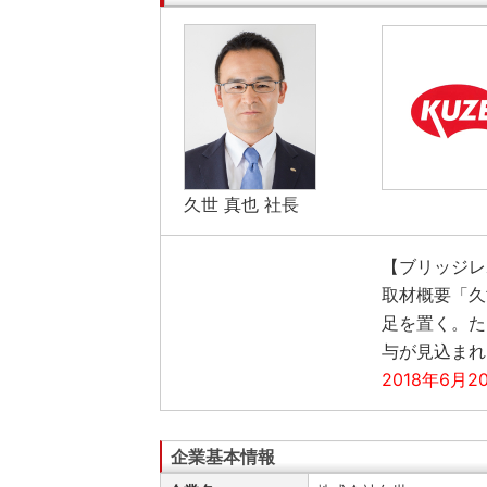
久世 真也 社長
【ブリッジレポ
取材概要「久
足を置く。た
与が見込まれ
2018年6月