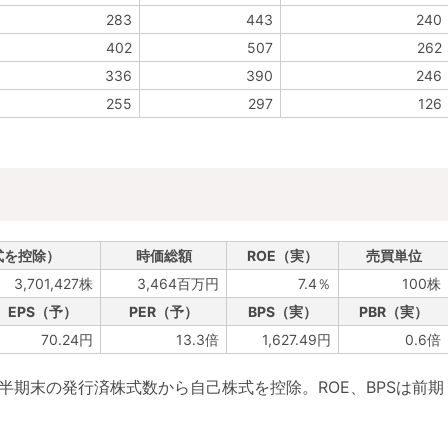
283
443
240
402
507
262
336
390
246
255
297
126
）
式を控除）
時価総額
ROE（実）
売買単位
3,701,427株
3,464百万円
7.4％
100株
EPS（予）
PER（予）
BPS（実）
PBR（実）
70.24円
13.3倍
1,627.49円
0.6倍
四半期末の発行済株式数から自己株式を控除。ROE、BPSは前期