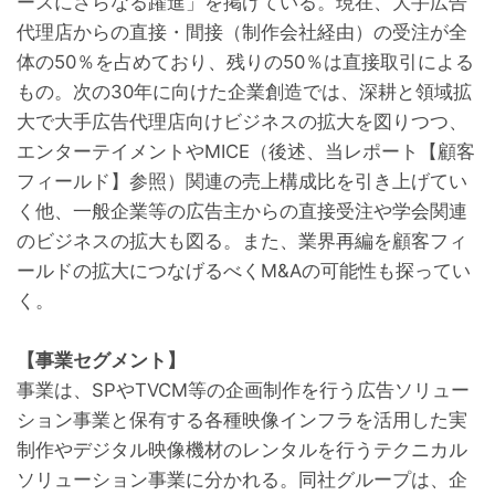
ースにさらなる躍進」を掲げている。現在、大手広告
代理店からの直接・間接（制作会社経由）の受注が全
体の50％を占めており、残りの50％は直接取引による
もの。次の30年に向けた企業創造では、深耕と領域拡
大で大手広告代理店向けビジネスの拡大を図りつつ、
エンターテイメントやMICE（後述、当レポート【顧客
フィールド】参照）関連の売上構成比を引き上げてい
く他、一般企業等の広告主からの直接受注や学会関連
のビジネスの拡大も図る。また、業界再編を顧客フィ
ールドの拡大につなげるべくM&Aの可能性も探ってい
く。

【事業セグメント】
事業は、SPやTVCM等の企画制作を行う広告ソリュー
ション事業と保有する各種映像インフラを活用した実
制作やデジタル映像機材のレンタルを行うテクニカル
ソリューション事業に分かれる。同社グループは、企