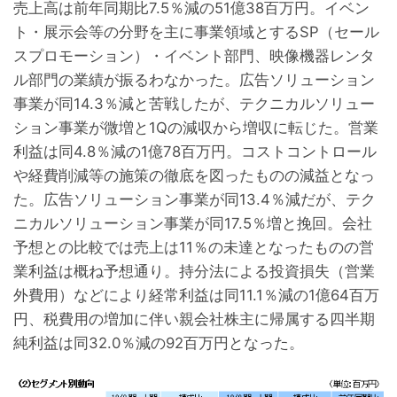
売上高は前年同期比7.5％減の51億38百万円。イベン
ト・展示会等の分野を主に事業領域とするSP（セール
スプロモーション）・イベント部門、映像機器レンタ
ル部門の業績が振るわなかった。広告ソリューション
事業が同14.3％減と苦戦したが、テクニカルソリュー
ション事業が微増と1Qの減収から増収に転じた。営業
利益は同4.8％減の1億78百万円。コストコントロール
や経費削減等の施策の徹底を図ったものの減益となっ
た。広告ソリューション事業が同13.4％減だが、テク
ニカルソリューション事業が同17.5％増と挽回。会社
予想との比較では売上は11％の未達となったものの営
業利益は概ね予想通り。持分法による投資損失（営業
外費用）などにより経常利益は同11.1％減の1億64百万
円、税費用の増加に伴い親会社株主に帰属する四半期
純利益は同32.0％減の92百万円となった。
