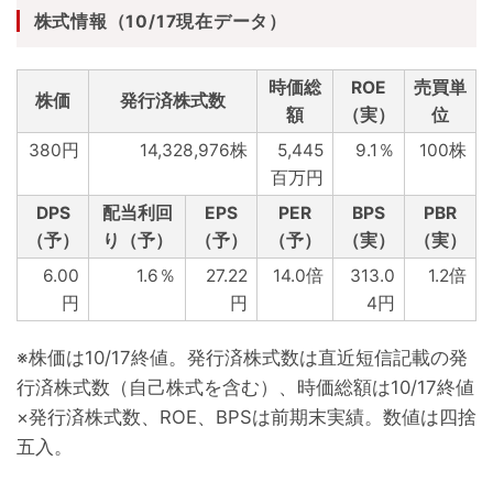
株式情報（10/17現在データ）
時価総
ROE
売買単
株価
発行済株式数
額
（実）
位
380円
14,328,976株
5,445
9.1％
100株
百万円
DPS
配当利回
EPS
PER
BPS
PBR
（予）
り（予）
（予）
（予）
（実）
（実）
6.00
1.6％
27.22
14.0倍
313.0
1.2倍
円
円
4円
※株価は10/17終値。発行済株式数は直近短信記載の発
行済株式数（自己株式を含む）、時価総額は10/17終値
×発行済株式数、ROE、BPSは前期末実績。数値は四捨
五入。