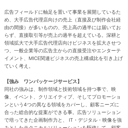
広告フィールドに軸足を置いて事業を展開しているた
め、大手広告代理店向けの売上（直接及び制作会社経
由の間接）が多いものの、売上高の過半には届いてお
らず、直接取引等が売上の過半を超えている。深耕と
領域拡大で大手広告代理店向けビジネスを拡大させつ
つ、一般企業等の広告主からの直接受注やエンターテ
イメント、MICE関連ビジネスの売上構成比を引き上げ
ていく考え。

【強み　ワンパッケージサービス】
同社の強みは、制作領域と技術領域を持つ事で、映
像、イベント、クリエイティブ、そしてプロモーショ
ンという4つの異なる領域をカバーし、顧客ニーズに
合った総合的な提案ができる事。広告ソリューション
で培ってきた企画制作力と、 IT・デジタル・映像を強
みとしたテクニカルソリューションを駆使して、顧客