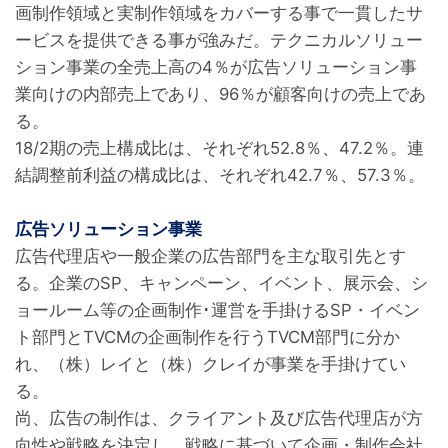
画制作領域と実制作領域をカバーする事で一貫したサ
ービスを提供できる事が強みだ。テクニカルソリュー
ション事業の全売上高の4％が広告ソリューション事
業向けの内部売上であり、96％が顧客向けの売上であ
る。

18/2期の売上構成比は、それぞれ52.8％、47.2％。連
結調整前利益の構成比は、それぞれ42.7％、57.3％。

広告ソリューション事業
広告代理店や一般企業の広告部門を主な取引先とす
る。企業のSP、キャンペーン、イベント、展示会、シ
ョールーム等の企画制作･運営を手掛けるSP・イベン
ト部門とTVCMの企画制作を行うTVCM部門に分か
れ、（株）レイと（株）クレイが事業を手掛けてい
る。

尚、広告の制作は、クライアント及び広告代理店が方
向性や戦略を決定し、戦略に基づいて企画・制作会社