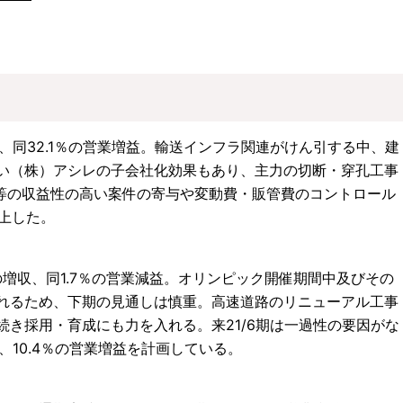
増収、同32.1％の営業増益。輸送インフラ関連がけん引する中、建
い（株）アシレの子会社化効果もあり、主力の切断・穿孔工事
事等の収益性の高い案件の寄与や変動費・販管費のコントロール
向上した。
の増収、同1.7％の営業減益。オリンピック開催期間中及びその
れるため、下期の見通しは慎重。高速道路のリニューアル工事
き採用・育成にも力を入れる。来21/6期は一過性の要因がな
収、10.4％の営業増益を計画している。