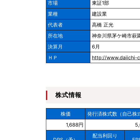
市場
東証1部
業種
建設業
代表者
高橋 正光
所在地
神奈川県茅ケ崎市萩園
決算月
6月
ＨＰ
http://www.daiichi-c
株式情報
株価
発行済株式数（自己株
1,688円
5
配当利回り
DPS（予）
E