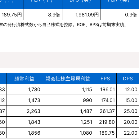
189.75円
8.9倍
1,981.09円
0.9倍
期末の発行済株式数から自己株式を控除。ROE、BPSは前期末実績。
経常利益
親会社株主帰属利益
EPS
DPS
733
1,780
1,115
196.01
12.00
412
1,473
990
174.01
15.00
187
2,263
1,487
261.37
25.00
760
1,843
1,251
219.80
20.00
730
1,856
1,080
189.75
22.00