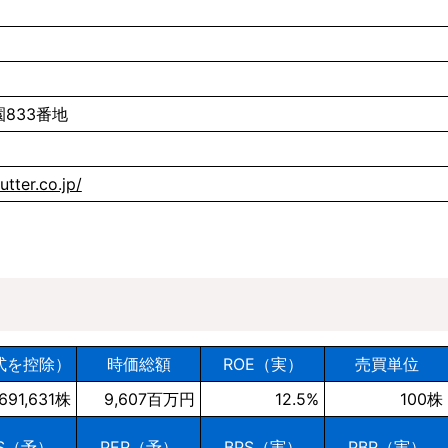
833番地
utter.co.jp/
式を控除）
時価総額
ROE（実）
売買単位
,691,631株
9,607百万円
12.5%
100株
PS（予）
PER（予）
BPS（実）
PBR（実）