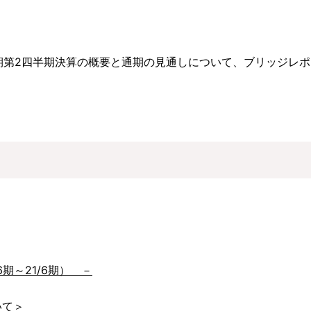
月期第2四半期決算の概要と通期の見通しについて、ブリッジレポ
期～21/6期） －
いて＞