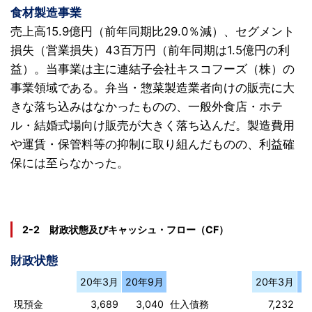
食材製造事業
売上高15.9億円（前年同期比29.0％減）、セグメント
損失（営業損失）43百万円（前年同期は1.5億円の利
益）。当事業は主に連結子会社キスコフーズ（株）の
事業領域である。弁当・惣菜製造業者向けの販売に大
きな落ち込みはなかったものの、一般外食店・ホテ
ル・結婚式場向け販売が大きく落ち込んだ。製造費用
や運賃・保管料等の抑制に取り組んだものの、利益確
保には至らなかった。
2-2 財政状態及びキャッシュ・フロー（CF）
財政状態
20年3月
20年9月
20年3月
2
現預金
3,689
3,040
仕入債務
7,232