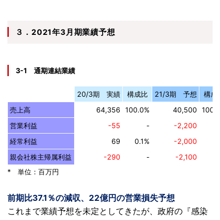
３．2021年3月期業績予想
3-1 通期連結業績
20/3期 実績
構成比
21/3期 予想
構成
売上高
64,356
100.0%
40,500
100.
営業利益
-55
-
-2,200
経常利益
69
0.1%
-2,000
親会社株主帰属利益
-290
-
-2,100
* 単位：百万円
前期比37.1％の減収、22億円の営業損失予想
これまで業績予想を未定としてきたが、政府の『感染