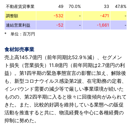
不動産賃貸事業
49
70.0%
33
47.8%
調整額
-532
-
-471
-
連結営業利益
-52
-
-1,661
-
* 単位：百万円
食材卸売事業
売上高145.7億円（前年同期比52.9％減）、セグメン
ト損失（営業損失）11.8億円（前年同期は2.7億円の利
益）。第1四半期の緊急事態宣言の影響に加え、解除後
も、新型コロナウイルス感染第2波、在宅勤務の定着、
インバウンド需要の減少等で厳しい事業環境が続いた
ものの、第2四半期に入ると徐々に回復傾向がみられて
きた。また、比較的好調を維持している業態への販促
活動を推進すると共に、物流経費を中心に各種経費の
抑制に努めた。