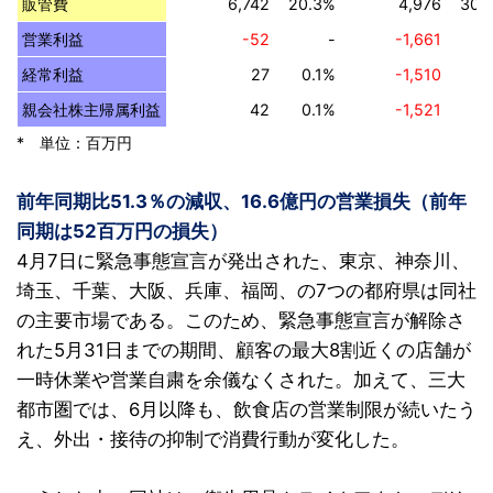
販管費
6,742
20.3%
4,976
30.
営業利益
-52
-
-1,661
経常利益
27
0.1%
-1,510
親会社株主帰属利益
42
0.1%
-1,521
* 単位：百万円
前年同期比51.3％の減収、16.6億円の営業損失（前年
同期は52百万円の損失）
4月7日に緊急事態宣言が発出された、東京、神奈川、
埼玉、千葉、大阪、兵庫、福岡、の7つの都府県は同社
の主要市場である。このため、緊急事態宣言が解除さ
れた5月31日までの期間、顧客の最大8割近くの店舗が
一時休業や営業自粛を余儀なくされた。加えて、三大
都市圏では、6月以降も、飲食店の営業制限が続いたう
え、外出・接待の抑制で消費行動が変化した。