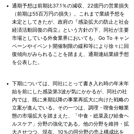
通期予想は前期比37.1％の減収、22億円の営業損失
（前期は55百万円の損失）。これまで業績予想を
未定としてきたが、政府の『感染拡大の防止と社会
経済活動回復の両立』という方針の下、同社が主要
市場としている外食業界においても、Go To キャン
ペーンやイベント開催制限の緩和等により徐々に回
復傾向がみられることを踏まえ、通期連結業績予想
を公表した。
下期については、同社にとって書き入れ時の年末年
始を前にした感染第3波が気にかかるが、同社の社
内では、既に来期以降の事業再拡大に向けた戦略の
立案が進んでいる。その一つは、調理・喫食分離業
態の市場拡大を踏まえた、「中食・総菜及び給食ヘ
ルスケア」分野の強化である。他の分野を維持・拡
大させつつ、現在、10％の同分野の売上構成比を