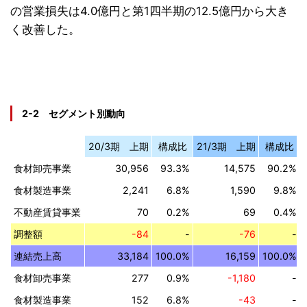
の営業損失は4.0億円と第1四半期の12.5億円から大き
く改善した。
2-2 セグメント別動向
20/3期 上期
構成比
21/3期 上期
構成比
食材卸売事業
30,956
93.3%
14,575
90.2%
食材製造事業
2,241
6.8%
1,590
9.8%
不動産賃貸事業
70
0.2%
69
0.4%
調整額
-84
-
-76
-
連結売上高
33,184
100.0%
16,159
100.0%
食材卸売事業
277
0.9%
-1,180
-
食材製造事業
152
6.8%
-43
-