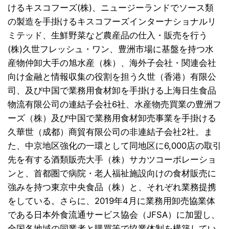
けるキスコフーズ(株)、ニュージーランドでソース類
の製造を手掛けるキスコフーズインターナショナルリ
ミテッド、生鮮野菜など農産品の仕入・販売を行う
(株)久世フレッシュ・ワン、豊洲市場に基盤を持つ水
産物仲卸大手の旭水産（株）、海外子会社・関連会社
向け金融と情報収集の役割を担う久世（香港）有限公
司、及び中国で業務用食材卸を手掛ける上海日生食品
物流有限公司の連結子会社6社、水産物売買業の豊洲フ
ーズ（株）及び中国で業務用食材卸売事業を手掛ける
久華世（成都）商貿有限公司の非連結子会社2社。ま
た、中京地区強化の一環として同地区に6,000店の取引
先を有する酒類販売大手（株）サカツコーポレーショ
ンと、首都圏で病院・老人福祉施設向けの食材販売に
強みを持つ東京中央食品（株）と、それぞれ業務提携
をしている。さらに、2019年4月に業務用卸売協業体
である日本外食流通サービス協会（JFSA）に加盟し、
全国各地域の同業者と購買等で協業体制を構築してい