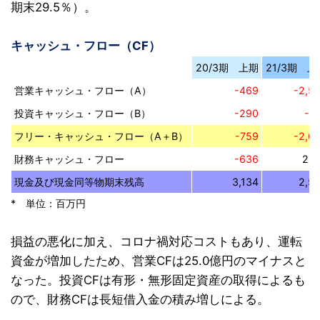
期末29.5％）。
キャッシュ・フロー（CF）
20/3期 上期
21/3期 上
営業キャッシュ・フロー（A）
-469
-2,5
投資キャッシュ・フロー（B）
-290
-1
フリー・キャッシュ・フロー（A＋B）
-759
-2,6
財務キャッシュ・フロー
-636
2,1
現金及び現金同等物期末残高
3,134
2,5
* 単位：百万円
損益の悪化に加え、コロナ禍対応コストもあり、運転
資金が増加したため、営業CFは25.0億円のマイナスと
なった。投資CFは有形・無形固定資産の取得によるも
ので、財務CFは長短借入金の積み増しによる。