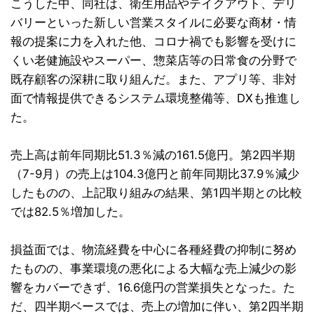
こうした中、同社は、衛生用品やテイクアウト、デリ
バリーといった新しい営業スタイルに必要な商材・情
報の提案に力を入れた他、コロナ禍でも影響を受けに
くい老健施設やスーパー、惣菜店等の日常食の分野で
既存顧客の深耕に取り組んだ。また、アプリ等、非対
面で情報提供できるシステム環境整備等、DXも推進し
た。
売上高は前年同期比51.3％減の161.5億円。第2四半期
（7-9月）の売上は104.3億円と前年同期比37.9％減少
したものの、上記取り組みの結果、第1四半期との比較
では82.5％増加した。
損益面では、物流経費を中心に各種経費の抑制に努め
たものの、事業環境の悪化による大幅な売上減少の影
響をカバーできず、16.6億円の営業損失となった。た
だ、四半期ベースでは、売上の増加に伴い、第2四半期