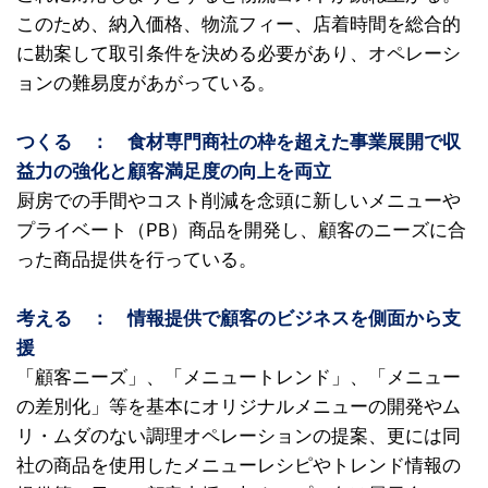
このため、納入価格、物流フィー、店着時間を総合的
に勘案して取引条件を決める必要があり、オペレーシ
ョンの難易度があがっている。
つくる
〇
：
〇
食材専門商社の枠を超えた事業展開で収
益力の強化と顧客満足度の向上を両立
厨房での手間やコスト削減を念頭に新しいメニューや
プライベート（PB）商品を開発し、顧客のニーズに合
った商品提供を行っている。
考える
〇
：
〇
情報提供で顧客のビジネスを側面から支
援
「顧客ニーズ」、「メニュートレンド」、「メニュー
の差別化」等を基本にオリジナルメニューの開発やム
リ・ムダのない調理オペレーションの提案、更には同
社の商品を使用したメニューレシピやトレンド情報の