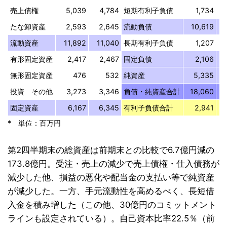
売上債権
5,039
4,784
短期有利子負債
1,734
たな卸資産
2,593
2,645
流動負債
10,619
流動資産
11,892
11,040
長期有利子負債
1,207
有形固定資産
2,417
2,467
固定負債
2,106
無形固定資産
476
532
純資産
5,335
投資 その他
3,273
3,346
負債・純資産合計
18,060
固定資産
6,167
6,345
有利子負債合計
2,941
* 単位：百万円
第2四半期末の総資産は前期末との比較で6.7億円減の
173.8億円。受注・売上の減少で売上債権・仕入債務が
減少した他、損益の悪化や配当金の支払い等で純資産
が減少した。一方、手元流動性を高めるべく、長短借
入金を積み増した（この他、30億円のコミットメント
ラインも設定されている）。自己資本比率22.5％（前