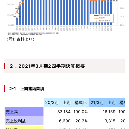
（同社資料より）
２．2021年3月期2四半期決算概要
2-1 上期連結業績
20/3期 上期
構成比
21/3期 上期
構成
売上高
33,184
100.0%
16,159
100.
売上総利益
6,690
20.2%
3,315
20.