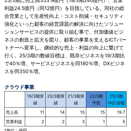
25/3期に売上高353.9億円（19/3期240億円）、営業
利益24.5億円（同12億円）を目指している。同社の総
合営業として生産性向上・コスト削減・セキュリティ
強化といった顧客の経営課題の解決に向けたソリュー
ションサービスの提供に取り組む事で、付加価値ビジ
ネスの創造と拡大を図り、顧客の事業を支えるICTパー
トナーへ変革し、継続的な売上・利益の向上に繋げて
行く。25/3期の数値目標は、既存ビジネスを19/3期比
で40％増、サービスビジネスを同180％増、DXビジネ
スを同350％増。
クラウド事業
19/3期実
20/3期実
21/3期実
22/3期
25/3期
績
績
績
予想
中計目標
売上高
11
14
15
15
19.7
営業利益
2
2
3
1
5
*単位：億円