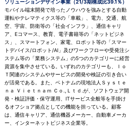
ソリューションデザイン事業（21/3期構成比39.1％）
モバイル端末開発で培ったノウハウを強みとする自動
運転やテレマティクス等の「車載」、電力、交通、航
空、宇宙、防衛等の「社会インフラ」、通信キャリ
ア、Eコマース、教育、電子書籍等の「ネットビジネ
ス」、スマートフォン、家電、ロボット等の「スマー
トデバイス/ロボット/AI」及びワークフローや受発注シ
ステム等の「業務システム」の5つのカテゴリーに経営
資源を集中させている。いずれのカテゴリーも、Ｉｏ
Ｔ関連のシステムやサービスの開発や検証の引き合い
が活発である。また、ベトナムの現地法人Ｓｙｓｔｅ
ｎａ Ｖｉｅｔｎａｍ Ｃｏ.,Ｌｔｄ.が、ソフトウェア開
発・検証評価・保守運用、ITサービス全般等を手掛け
るオフショア拠点としての機能を担っている。顧客
は、通信キャリア、通信機器メーカー、自動車メーカ
ー、インターネットビジネス企業等。