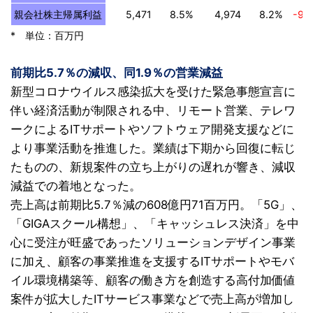
親会社株主帰属利益
5,471
8.5%
4,974
8.2%
-9.
* 単位：百万円
前期比5.7％の減収、同1.9％の営業減益
新型コロナウイルス感染拡大を受けた緊急事態宣言に
伴い経済活動が制限される中、リモート営業、テレワ
ークによるITサポートやソフトウェア開発支援などに
より事業活動を推進した。業績は下期から回復に転じ
たものの、新規案件の立ち上がりの遅れが響き、減収
減益での着地となった。
売上高は前期比5.7％減の608億円71百万円。「5G」、
「GIGAスクール構想」、「キャッシュレス決済」を中
心に受注が旺盛であったソリューションデザイン事業
に加え、顧客の事業推進を支援するITサポートやモバ
イル環境構築等、顧客の働き方を創造する高付加価値
案件が拡大したITサービス事業などで売上高が増加し