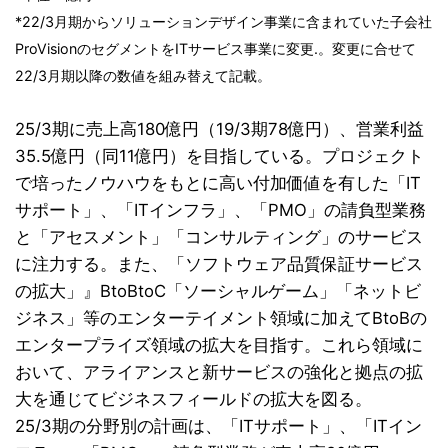
*22/3月期からソリューションデザイン事業に含まれていた子会社
ProVisionのセグメントをITサービス事業に変更.。変更に合せて
22/3月期以降の数値を組み替えて記載。
25/3期に売上高180億円（19/3期78億円）、営業利益
35.5億円（同11億円）を目指している。プロジェクト
で培ったノウハウをもとに高い付加価値を有した「IT
サポート」、「ITインフラ」、「PMO」の請負型業務
と「アセスメント」「コンサルティング」のサービス
に注力する。また、「ソフトウェア品質保証サービス
の拡大」』BtoBtoC「ソーシャルゲーム」「ネットビ
ジネス」等のエンターテイメント領域に加えてBtoBの
エンタープライズ領域の拡大を目指す。これら領域に
おいて、アライアンスと新サービスの強化と拠点の拡
大を通じてビジネスフィールドの拡大を図る。
25/3期の分野別の計画は、「ITサポート」、「ITイン