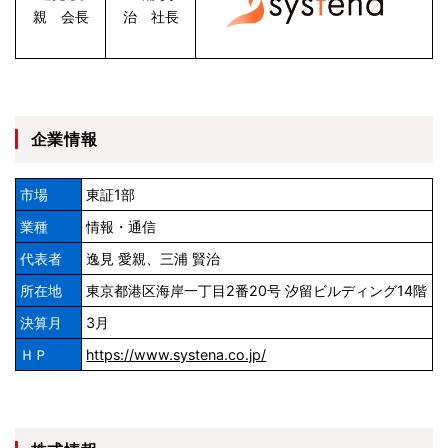
親 会長
治 社長
企業情報
市場
東証1部
業種
情報・通信
代表者
逸見 愛親、三浦 賢治
所在地
東京都港区海岸一丁目2番20号 汐留ビルディング14階
決算月
3月
ＨＰ
https://www.systena.co.jp/