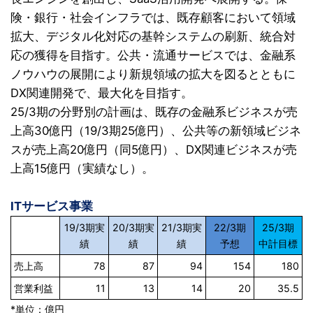
険・銀行・社会インフラでは、既存顧客において領域
拡大、デジタル化対応の基幹システムの刷新、統合対
応の獲得を目指す。公共・流通サービスでは、金融系
ノウハウの展開により新規領域の拡大を図るとともに
DX関連開発で、最大化を目指す。
25/3期の分野別の計画は、既存の金融系ビジネスが売
上高30億円（19/3期25億円）、公共等の新領域ビジネ
スが売上高20億円（同5億円）、DX関連ビジネスが売
上高15億円（実績なし）。
ITサービス事業
19/3期実
20/3期実
21/3期実
22/3期
25/3期
績
績
績
予想
中計目標
売上高
78
87
94
154
180
営業利益
11
13
14
20
35.5
*単位：億円