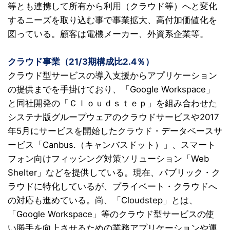
等とも連携して所有から利用（クラウド等）へと変化
するニーズを取り込む事で事業拡大、高付加価値化を
図っている。顧客は電機メーカー、外資系企業等。
クラウド事業（21/3期構成比2.4％）
クラウド型サービスの導入支援からアプリケーション
の提供までを手掛けており、「Google Workspace」
と同社開発の「Ｃｌｏｕｄｓｔｅｐ」を組み合わせた
システナ版グループウェアのクラウドサービスや2017
年5月にサービスを開始したクラウド・データベースサ
ービス「
C
anbus.（キャンバスドット）」、スマート
フォン向けフィッシング対策ソリューション「Web
Shelter」などを提供している。現在、パブリック・ク
ラウドに特化しているが、プライベート・クラウドへ
の対応も進めている。尚、「Cloudstep」とは、
「Google Workspace」等のクラウド型サービスの使
い勝手を向上させるための業務アプリケーションや運