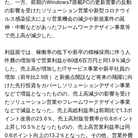
た。一方、前期のWindows7搭載PCの更新需要の反動
の影響を受けたソリューション営業や新型コロナウイ
ルス感染拡大により営業機会の減少や新規案件の延
伸・中断などがあったフレームワークデザイン事業等
で売上高が減少した。
利益面では、稼働率の低下や新卒の積極採用に伴う人
件費の増加等で営業利益が80億6百万円と同1.9％減少
した。売上高が増加したITサービス事業や新卒社員の
増加（前年比2.5倍）と新拠点開設など将来の飛躍に向
けた先行投資をカバーしソリューションデザイン事業
などで増益となったものの、売上高減少の影響を受け
たソリューション営業やフレームワークデザイン事業
などで減益となった。売上高総利益率は前期比で1.3ポ
イント改善の23.6％。売上高対販管費率が0.8ポイント
上昇し10.5％となったものの、売上高営業利益率は同
0.6ポイント向上の13.2％となった。その他、営業外費