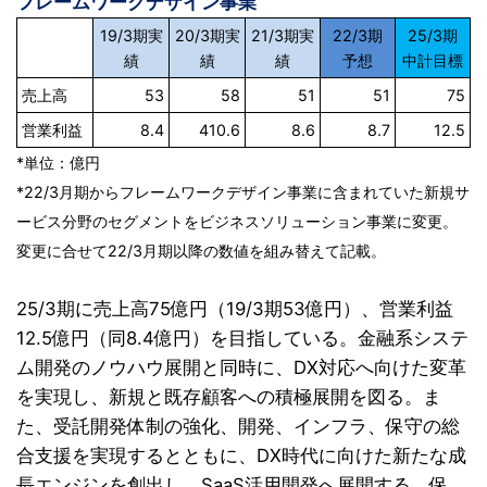
フレームワークデザイン事業
19/3期実
20/3期実
21/3期実
22/3期
25/3期
績
績
績
予想
中計目標
売上高
53
58
51
51
75
営業利益
8.4
410.6
8.6
8.7
12.5
*
単位：億円
*22/3月期からフレームワークデザイン事業に含まれていた新規サ
ービス分野のセグメントをビジネスソリューション事業に変更。
変更に合せて22/3月期以降の数値を組み替えて記載。
25/3期に売上高75億円（19/3期53億円）、営業利益
12.5億円（同8.4億円）を目指している。金融系システ
ム開発のノウハウ展開と同時に、DX対応へ向けた変革
を実現し、新規と既存顧客への積極展開を図る。ま
た、受託開発体制の強化、開発、インフラ、保守の総
合支援を実現するとともに、DX時代に向けた新たな成
長エンジンを創出し、SaaS活用開発へ展開する。保