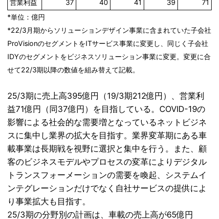
営業利益
37
40
41
39
71
*
単位：億円
*22/3月期からソリューションデザイン事業に含まれていた子会社
ProVisionのセグメントをITサービス事業に変更し、同じく子会社
IDYのセグメントをビジネスソリューション事業に変更。変更に合
せて22/3期以降の数値を組み替えて記載。
25/3期に売上高395億円（19/3期212億円）、営業利
益71億円（同37億円）を目指している。COVID-19の
影響による社会的な需要増となっているネットビジネ
スに集中し業界の拡大を目指す。業界変革期にある車
載事業は長期戦を視野に選択と集中を行う。また、顧
客のビジネスモデルやプロセスの変革によりデジタル
トランスフォーメーションの需要を喚起、システムイ
ンテグレーションだけでなく自社サービスの提供によ
り事業拡大も目指す。
25/3期の分野別の計画は、車載の売上高が65億円