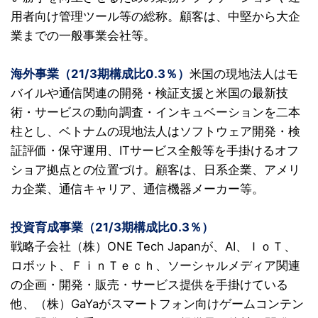
用者向け管理ツール等の総称。顧客は、中堅から大企
業までの一般事業会社等。
海外事業（21/3期構成比0.3％）
米国の現地法人はモ
バイルや通信関連の開発・検証支援と米国の最新技
術・サービスの動向調査・インキュベーションを二本
柱とし、ベトナムの現地法人はソフトウェア開発・検
証評価・保守運用、ITサービス全般等を手掛けるオフ
ショア拠点との位置づけ。顧客は、日系企業、アメリ
カ企業、通信キャリア、通信機器メーカー等。
投資育成
事業
（21/3期構成比0.3％）
戦略子会社（株）ONE Tech Japanが、AI、ＩｏＴ、
ロボット、ＦｉｎＴｅｃｈ、ソーシャルメディア関連
の企画・開発・販売・サービス提供を手掛けている
他、（株）GaYaがスマートフォン向けゲームコンテン