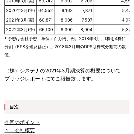
2019年3月(実)
59,742
6,902
6,706
4,584
2020年3月(実)
64,552
8,163
7,871
5,471
2021年3月(実)
60,871
8,006
7,507
4,974
2022年3月(予)
66,100
8,300
8,004
5,371
* 予想は会社予想。単位：百万円、円。2018年6月、1株を4株に
分割（EPSを遡及修正）。2018年3月期のDPSは株式分割前の数
値。
（株）システナの2021年3月期決算の概要について、
ブリッジレポートにてご報告致します。
目次
今回のポイント
１．会社概要