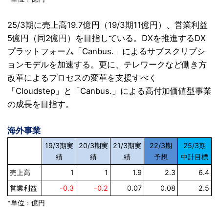
25/3期に売上高19.7億円（19/3期11億円）、営業利益
5億円（同2億円）を目指している。DXを推進するDX
プラットフォーム「Canbus.」によるサブスクリプシ
ョンモデルを加速する。更に、テレワークなど働き方
改革によるプロセスの変革を支援すべく
「Cloudstep」と「Canbus.」による高付加価値型事業
の成長を目指す。
海外事業
19/3期実
20/3期実
21/3期実
22/3期
25/3期
績
績
績
予想
中計目標
売上高
1
1
1.9
2.3
6.4
営業利益
-0.3
-0.2
0.07
0.08
2.5
*単位：億円