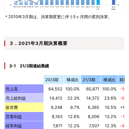
＊2010年3月期は、決算期変更に伴う5ヶ月間の変則決算。
３．2021年3月期決算概要
3-1 21/3期連結業績
20/3期
構成比
21/3期
構成比
前期
売上高
64,552
100.0%
60,871
100.0%
-5.
売上総利益
14,412
22.3%
14,372
23.6%
-0.
販管費
6,248
9.7%
6,365
10.5%
+1.
営業利益
8,163
12.6%
8,006
13.2%
-1.
経常利益
7,871
12.2%
7,507
12.3%
-4.