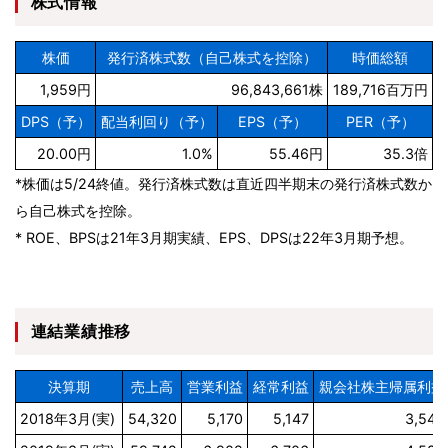
株式情報
株価
発行済株式数（自己株式を控除）
時価総額
1,959円
96,843,661株
189,716百万円
DPS（予）
配当利回り（予）
EPS（予）
PER（予）
20.00円
1.0%
55.46円
35.3倍
*株価は5/24終値。発行済株式数は直近四半期末の発行済株式数か
ら自己株式を控除。
* ROE、BPSは21年3月期実績、EPS、DPSは22年3月期予想。
連結業績推移
決算期
売上高
営業利益
経常利益
親会社株主帰属利益
2018年3月(実)
54,320
5,170
5,147
3,542