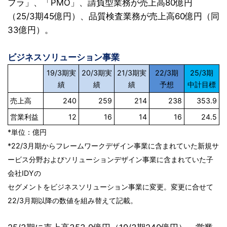
フラ」、「PMO」、請負型業務が売上高80億円
（25/3期45億円）、品質検査業務が売上高60億円（同
33億円）。
ビジネスソリューション事業
19/3期実
20/3期実
21/3期実
22/3期
25/3期
績
績
績
予想
中計目標
売上高
240
259
214
238
353.9
営業利益
12
16
14
16
24.5
*単位：億円
*22/3月期からフレームワークデザイン事業に含まれていた新規サ
ービス分野およびソリューションデザイン事業に含まれていた子
会社IDYの
セグメントをビジネスソリューション事業に変更。変更に合せて
22/3月期以降の数値を組み替えて記載。