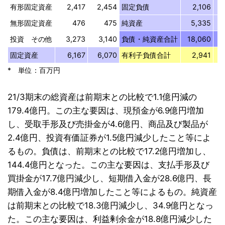
有形固定資産
2,417
2,454
固定負債
2,106
無形固定資産
476
475
純資産
5,335
投資 その他
3,273
3,140
負債・純資産合計
18,060
1
固定資産
6,167
6,070
有利子負債合計
2,941
* 単位：百万円
21/3期末の総資産は前期末との比較で1.1億円減の
179.4億円。この主な要因は、現預金が6.9億円増加
し、受取手形及び売掛金が4.6億円、商品及び製品が
2.4億円、投資有価証券が1.5億円減少したこと等によ
るもの。負債は、前期末との比較で17.2億円増加し、
144.4億円となった。この主な要因は、支払手形及び
買掛金が17.7億円減少し、短期借入金が28.6億円、長
期借入金が8.4億円増加したこと等によるもの。純資産
は前期末との比較で18.3億円減少し、34.9億円となっ
た。この主な要因は、利益剰余金が18.8億円減少した