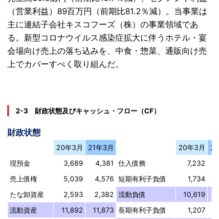
（営業利益）89百万円（前期比81.2％減）。当事業は
主に連結子会社キスコフーズ（株）の事業領域であ
る。新型コロナウイルス感染症拡大に伴うホテル・宴
会場向け売上の落ち込みを、中食・惣菜、通販向け売
上でカバーすべく取り組んだ。
2-3 財政状態及びキャッシュ・フロー（CF）
財政状態
20年3月
21年3月
20年3月
2
現預金
3,689
4,381
仕入債務
7,232
売上債権
5,039
4,576
短期有利子負債
1,734
たな卸資産
2,593
2,382
流動負債
10,619
1
流動資産
11,892
11,873
長期有利子負債
1,207