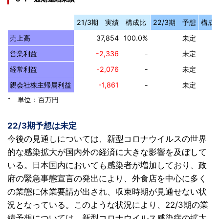
21/3期 実績
構成比
22/3期 予想
構成
売上高
37,854
100.0%
未定
営業利益
-2,336
-
未定
経常利益
-2,076
-
未定
親会社株主帰属利益
-1,861
-
未定
* 単位：百万円
22/3期予想は未定
今後の見通しについては、新型コロナウイルスの世界
的な感染拡大が国内外の経済に大きな影響を及ぼして
いる。日本国内においても感染者が増加しており、政
府の緊急事態宣言の発出により、外食店を中心に多く
の業態に休業要請が出され、収束時期が見通せない状
況となっている。このような状況により、22/3期の業
績予想については、新型コロナウイルス感染症の拡大