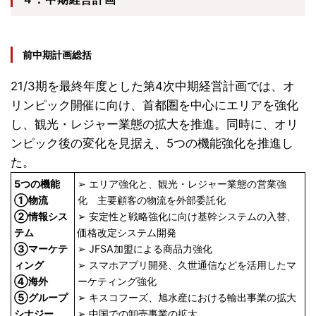
前中期計画総括
21/3期を最終年度とした第4次中期経営計画では、オ
リンピック開催に向け、首都圏を中心にエリアを強化
し、観光・レジャー業態の拡大を推進。同時に、オリ
ンピック後の変化を見据え、5つの機能強化を推進し
た。
5つの機能
➢ エリア強化と、観光・レジャー業態の営業強
①物流
化 主要顧客の物流を外部委託化
②情報シス
➢ 安定性と戦略強化に向け基幹システムの入替、
テム
価格改定システム開発
③マーケテ
➢ JFSA加盟による商品力強化
ィング
➢ スマホアプリ開発、久世通信などを活用したマ
④海外
ーケティング強化
⑤グループ
➢ キスコフーズ、旭水産における輸出事業の拡大
シナジー
➢ 中国での卸売事業の拡大