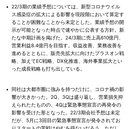
22/3期の業績予想については、新型コロナウイル
ス感染症の拡大による影響を現段階において算定す
ることが困難なことから未定とした。業績予想の開
示が可能となった時点で速やかに公表する方針。新
たな中期計画を掲げた。24/3期に売上高610億円、
営業利益8.4億円を目指す。収益改善、業務改善を
進めるとともに、販売先拡大に向けたプラスオン戦
略、加えてEC戦略、DX化推進、海外事業拡大とい
った成長戦略も打ち出している。
同社は大都市圏に強みを持つだけに、コロナ禍の影
響が大きかった。2Q、3Qは盛り返し、営業損失抑
えられたたものの、4Qは緊急事態宣言の再発令の
影響を受けた形となった。22/3期会社予想は未定
だが、5月に3回目の緊急事態宣言が発令されてお
りスタートの苦戦はやむを得ないだろう。ただし、