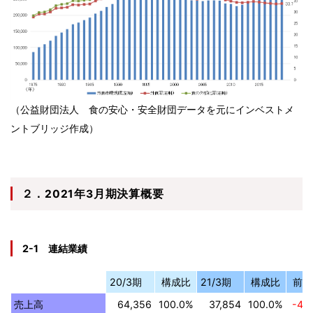
（公益財団法人 食の安心・安全財団データを元にインベストメ
ントブリッジ作成）
２．2021年3月期決算概要
2-1 連結業績
20/3期
構成比
21/3期
構成比
前期
売上高
64,356
100.0%
37,854
100.0%
-41