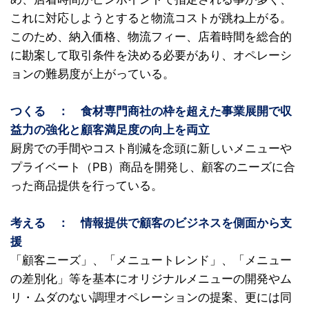
これに対応しようとすると物流コストが跳ね上がる。
このため、納入価格、物流フィー、店着時間を総合的
に勘案して取引条件を決める必要があり、オペレーシ
ョンの難易度が上がっている。
つくる
〇
：
〇
食材専門商社の枠を超えた事業展開で収
益力の強化と顧客満足度の向上を両立
厨房での手間やコスト削減を念頭に新しいメニューや
プライベート（PB）商品を開発し、顧客のニーズに合
った商品提供を行っている。
考える
〇
：
〇
情報提供で顧客のビジネスを側面から支
援
「顧客ニーズ」、「メニュートレンド」、「メニュー
の差別化」等を基本にオリジナルメニューの開発やム
リ・ムダのない調理オペレーションの提案、更には同