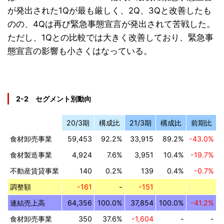
が発出された1Qが最も厳しく、2Q、3Qと改善したも
のの、4Qは再び緊急事態宣言が発出されて苦戦した。
ただし、1Qとの比較では大きく改善しており、緊急事
態宣言の影響も小さくはなっている。
2-2 セグメント別動向
20/3期
構成比
21/3期
構成比
前期比
食材卸売事業
59,453
92.2%
33,915
89.2%
-43.0%
食材製造事業
4,924
7.6%
3,951
10.4%
-19.7%
不動産賃貸事業
140
0.2%
139
0.4%
-0.7%
調整額
-161
-
-151
連結売上高
64,356
100.0%
37,854
100.0%
-41.2%
食材卸売事業
350
37.6%
-1,604
-
-