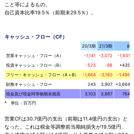
こと等によるもの。
自己資本比率19.5％（前期末29.5％）。
キャッシュ・フロー（CF）
20/3期
21/3期
前
営業キャッシュ・フロー（A）
-1,141
-3,072
-1,931
投資キャッシュ・フロー（B）
-523
-88
+435
フリー・キャッシュ・フロー（A＋B）
-1,664
-3,160
-1,496
財務キャッシュ・フロー
243
3,907
+3,664
現金及び現金同等物期末残高
3,103
3,867
764
* 単位：百万円
営業CFは30.7億円の支出（前期は11.4億円の支出）と
なった。これは税金等調整前当期純損失が19.5億円、