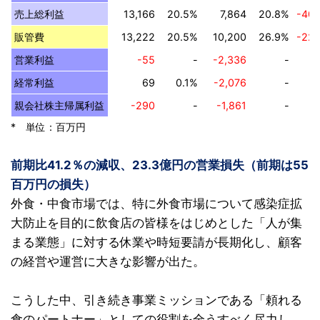
売上総利益
13,166
20.5%
7,864
20.8%
-40
販管費
13,222
20.5%
10,200
26.9%
-22
営業利益
-55
-
-2,336
-
経常利益
69
0.1%
-2,076
-
親会社株主帰属利益
-290
-
-1,861
-
* 単位：百万円
前期比41.2％の減収、23.3億円の営業損失（前期は55
百万円の損失）
外食・中食市場では、特に外食市場について感染症拡
大防止を目的に飲食店の皆様をはじめとした「人が集
まる業態」に対する休業や時短要請が長期化し、顧客
の経営や運営に大きな影響が出た。
こうした中、引き続き事業ミッションである「頼れる
食のパートナー」としての役割を全うすべく尽力し