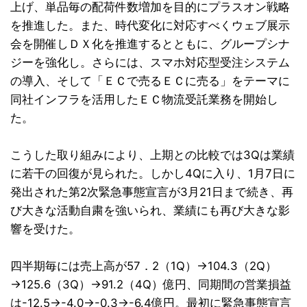
上げ、単品毎の配荷件数増加を目的にプラスオン戦略
を推進した。また、時代変化に対応すべくウェブ展示
会を開催しＤＸ化を推進するとともに、グループシナ
ジーを強化し。さらには、スマホ対応型受注システム
の導入、そして「ＥＣで売るＥＣに売る」をテーマに
同社インフラを活用したＥＣ物流受託業務を開始し
た。
こうした取り組みにより、上期との比較では3Qは業績
に若干の回復が見られた。しかし4Qに入り、1月7日に
発出された第2次緊急事態宣言が3月21日まで続き、再
び大きな活動自粛を強いられ、業績にも再び大きな影
響を受けた。
四半期毎には売上高が57．2（1Q）→104.3（2Q）
→125.6（3Q）→91.2（4Q）億円、同期間の営業損益
は-12.5→-4.0→-0.3→-6.4億円。最初に緊急事態宣言