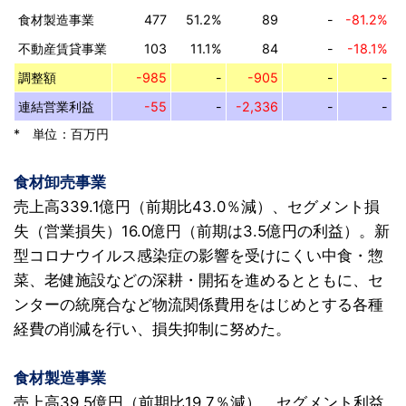
食材製造事業
477
51.2%
89
-
-81.2%
不動産賃貸事業
103
11.1%
84
-
-18.1%
調整額
-985
-
-905
-
-
連結営業利益
-55
-
-2,336
-
-
* 単位：百万円
食材卸売事業
売上高339.1億円（前期比43.0％減）、セグメント損
失（営業損失）16.0億円（前期は3.5億円の利益）。新
型コロナウイルス感染症の影響を受けにくい中食・惣
菜、老健施設などの深耕・開拓を進めるとともに、セ
ンターの統廃合など物流関係費用をはじめとする各種
経費の削減を行い、損失抑制に努めた。
食材製造事業
売上高39.5億円（前期比19.7％減）、セグメント利益