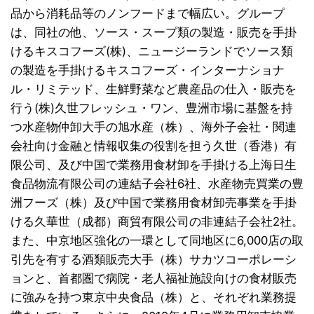
品から消耗品等のノンフードまで幅広い。グループ
は、同社の他、ソース・スープ類の製造・販売を手掛
けるキスコフーズ(株)、ニュージーランドでソース類
の製造を手掛けるキスコフーズ・インターナショナ
ル・リミテッド、生鮮野菜など農産品の仕入・販売を
行う(株)久世フレッシュ・ワン、豊洲市場に基盤を持
つ水産物仲卸大手の旭水産（株）、海外子会社・関連
会社向け金融と情報収集の役割を担う久世（香港）有
限公司、及び中国で業務用食材卸を手掛ける上海日生
食品物流有限公司の連結子会社6社、水産物売買業の豊
洲フーズ（株）及び中国で業務用食材卸売事業を手掛
ける久華世（成都）商貿有限公司の非連結子会社2社。
また、中京地区強化の一環として同地区に6,000店の取
引先を有する酒類販売大手（株）サカツコーポレーシ
ョンと、首都圏で病院・老人福祉施設向けの食材販売
に強みを持つ東京中央食品（株）と、それぞれ業務提