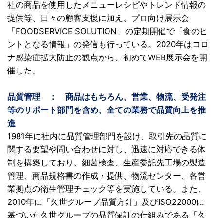
社の商品を使用したメニューレシピやトレンド情報の
提供等、日々の顧客支援に加え、プロ向け展示会
「FOODSERVICE SOLUTION」の定期開催で「食のヒ
ントとなる情報」の発信も行っている。2020年はコロ
ナ感染症拡大防止の観点から、初めてWEB展示会を開
催した。
品質管理
〇
：
〇
商品はもちろん、営業、物流、受発注
等のサポート部門を含め、全ての業務で品質向上を推
進
1981年に社内に品質管理部門を設け、取引先の品質に
関する要望や問い合わせに対し、迅速に対応できる体
制を構築しており、細菌検査、生産委託先工場の製造
管理、商品規格書の作成・提供、物流センター、各営
業拠点の衛生管理チェック等を実施している。また、
2010年に「久世グループ品質方針」及びISO22000に
基づいた久世グループの品質保証の仕組みである「久