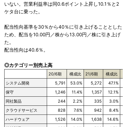
いない。営業利益率は同0.6ポイント上昇し10.1％と2
ケタ台に乗った。
配当性向基準を30％から40％に引き上げることとした
ため、配当を10.00円／株から13.00円／株に引き上げ
た。
配当性向は40.6％。
◎カテゴリー別売上高
20/6期
構成比
21/6期
構成比
システム開発
5,791
53.0%
5,272
47.1%
保守
1,246
11.4%
1,357
12.1%
同社製品
244
2.2%
335
3.0%
+
クラウドサービス
828
7.6%
942
8.4%
+
ハードウェア
1,526
14.0%
1,638
14.6%