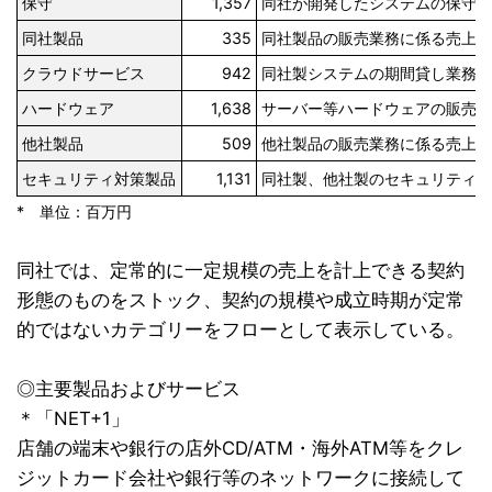
保守
1,357
同社が開発したシステムの保守
同社製品
335
同社製品の販売業務に係る売上
クラウドサービス
942
同社製システムの期間貸し業務
ハードウェア
1,638
サーバー等ハードウェアの販売
他社製品
509
他社製品の販売業務に係る売上
セキュリティ対策製品
1,131
同社製、他社製のセキュリティ
* 単位：百万円
同社では、定常的に一定規模の売上を計上できる契約
形態のものをストック、契約の規模や成立時期が定常
的ではないカテゴリーをフローとして表示している。
◎主要製品およびサービス
＊
「NET+1」
店舗の端末や銀行の店外CD/ATM・海外ATM等をクレ
ジットカード会社や銀行等のネットワークに接続して