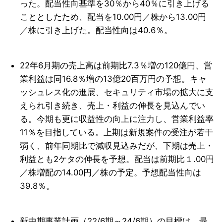
った。配当性向基準を30％から40％に引き上げる
こととしたため、配当を10.00円／株から13.00円
／株に引き上げた。配当性向は40.6％。
22年6月期の売上高は前期比7.3％増の120億円、営
業利益は同16.8％増の13億20百万円の予想。キャ
ッシュレス化の進展、セキュリティ市場の拡大に支
えられ引き続き、売上・利益の伸長を見込んでい
る。今期も更に収益性の向上に注力し、営業利益率
11％を目指している。上期は新規案件の受注が若干
弱く、前年同期比で減収見込みだが、下期は売上・
利益とも2ケタの伸長を予想。配当は前期比１.00円
／株増配の14.00円／株の予定。予想配当性向は
39.8％。
新中期事業計画（22/6期～24/6期）の目標は、最