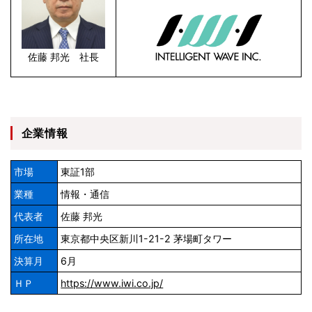
佐藤 邦光 社長
企業情報
市場
東証1部
業種
情報・通信
代表者
佐藤 邦光
所在地
東京都中央区新川1-21-2 茅場町タワー
決算月
6月
ＨＰ
https://www.iwi.co.jp/