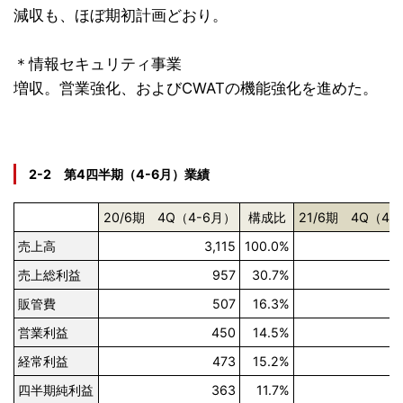
減収も、ほぼ期初計画どおり。
＊情報セキュリティ事業
増収。営業強化、およびCWATの機能強化を進めた。
2-2 第4四半期（4-6月）業績
20/6期 4Q（4-6月）
構成比
21/6期 4Q（4-
売上高
3,115
100.0%
3
売上総利益
957
30.7%
1
販管費
507
16.3%
営業利益
450
14.5%
経常利益
473
15.2%
四半期純利益
363
11.7%