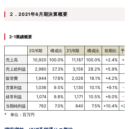
２．2021年6月期決算概要
2-1業績概要
20/6期
構成比
21/6期
構成比
前期比
予想
売上高
10,920
100.0%
11,187
100.0%
+2.4%
+1.
売上総利益
2,980
27.3%
3,156
28.2%
+5.9%
販管費
1,944
17.8%
2,026
18.1%
+4.2%
営業利益
1,036
9.5%
1,130
10.1%
+9.1%
-1.
経常利益
1,074
9.8%
1,171
10.5%
+9.0%
-1.
当期純利益
762
7.0%
840
7.5%
+10.4%
+2.
* 単位：百万円