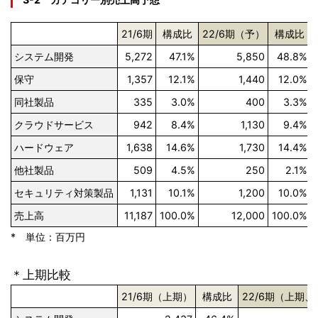
21/6期
構成比
22/6期（予）
構成比
システム開発
5,272
47.1%
5,850
48.8%
保守
1,357
12.1%
1,440
12.0%
同社製品
335
3.0%
400
3.3%
クラウドサービス
942
8.4%
1,130
9.4%
ハードウェア
1,638
14.6%
1,730
14.4%
他社製品
509
4.5%
250
2.1%
セキュリティ対策製品
1,131
10.1%
1,200
10.0%
売上高
11,187
100.0%
12,000
100.0%
* 単位：百万円
＊上期比較
21/6期（上期）
構成比
22/6期（上期、