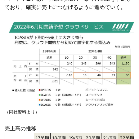
ており、確実に売上につなげるように進めていく。
（同社資料より）
売上高の推移
17/6期
18/6期
19/6期
20/6期
21/6期
22/6期