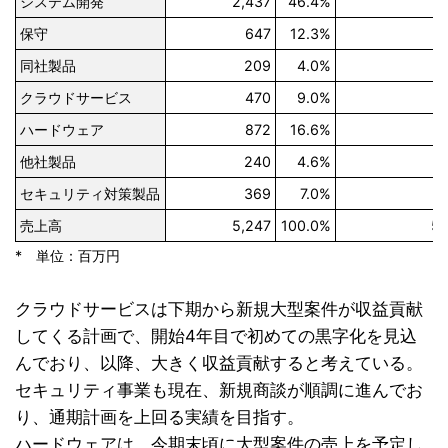
システム開発
2,437
46.4%
2
保守
647
12.3%
同社製品
209
4.0%
クラウドサービス
470
9.0%
ハードウェア
872
16.6%
他社製品
240
4.6%
セキュリティ対策製品
369
7.0%
売上高
5,247
100.0%
5,
* 単位：百万円
クラウドサービスは下期から新規大型案件が収益貢献
してくる計画で、開始4年目で初めての黒字化を見込
んでおり、以降、大きく収益貢献すると考えている。
セキュリティ事業も現在、新規商談が順調に進んでお
り、通期計画を上回る実績を目指す。
ハードウェアは、今期末頃に大型案件の売上を予定し