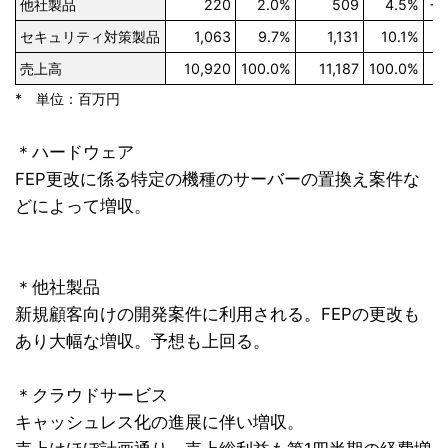
他社製品
220
2.0%
509
4.5%
+1
セキュリティ対策製品
1,063
9.7%
1,131
10.1%
売上高
10,920
100.0%
11,187
100.0%
* 単位：百万円
＊ハードウェア
FEP更改に係る特定の機種のサーバーの置換え案件な
どによって増収。
＊他社製品
新規顧客向けの開発案件に利用される。FEPの更改も
あり大幅な増収。予想も上回る。
＊クラウドサービス
キャッシュレス化の進展に伴い増収。