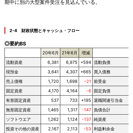
期中に別の大型案件受注を見込んでいる。
2-4 財政状態とキャッシュ・フロー
◎要約BS
20年6月
21年6月
増減
流動資産
6,381
6,975
+594
流動負債
現預金
3,641
4,307
+665
買入債務
売上債権
1,720
1,698
-21
前受金
固定資産
4,170
4,164
-6
固定負債
有形固定資産
537
733
+195
退職関連引当金
無形固定資産
1,465
1,317
-147
負債合計
ソフトウエア
1,262
1,124
-137
純資産
投資その他の資産
2,167
2,113
-53
利益剰余金