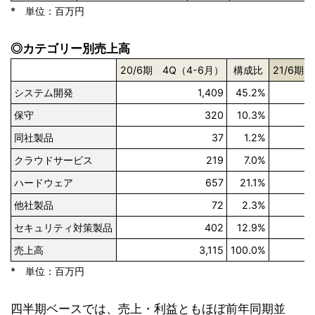
* 単位：百万円
◎カテゴリー別売上高
20/6期 4Q（4-6月）
構成比
21/6期
システム開発
1,409
45.2%
保守
320
10.3%
同社製品
37
1.2%
クラウドサービス
219
7.0%
ハードウェア
657
21.1%
他社製品
72
2.3%
セキュリティ対策製品
402
12.9%
売上高
3,115
100.0%
* 単位：百万円
四半期ベースでは、売上・利益ともほぼ前年同期並