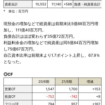
資産合計
10,552
11,140
+588
負債・純資産合計
* 単位：百万円
現預金の増加などで総資産は前期末比5億88百万円増
加し、111億40百万円。
負債合計はほぼ変わらず35億72百万円。
利益剰余金の増加などで純資産は同5億84百万円増加
し75億67百万円。
自己資本比率は前期末より1.7ポイント上昇し、67.9％
となった。
◎CF
20/6期
21/6期
増減
営業CF
1,547
1,700
+153
投資CF
-752
-742
+9
フリーCF
794
957
+162