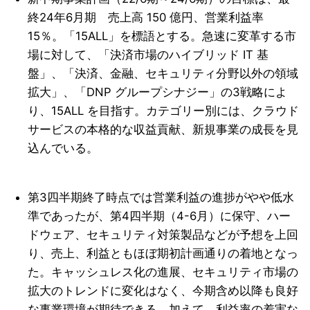
終24年6月期 売上高 150 億円、営業利益率
15％。「15ALL」を標語とする。急速に変革する市
場に対して、「決済市場のハイブリッド IT 基
盤」、「決済、金融、セキュリティ分野以外の領域
拡大」、「DNP グループシナジー」の3戦略によ
り、15ALL を目指す。カテゴリー別には、クラウド
サービスの本格的な収益貢献、新規事業の成長を見
込んでいる。
第3四半期終了時点では営業利益の進捗がやや低水
準であったが、第4四半期（4-6月）に保守、ハー
ドウェア、セキュリティ対策製品などが予想を上回
り、売上、利益ともほぼ期初計画通りの着地となっ
た。キャッシュレス化の進展、セキュリティ市場の
拡大のトレンドに変化はなく、今期含め以降も良好
な事業環境が期待できる。加えて、利益率の着実な