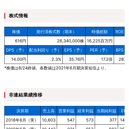
株式情報
株価
発行済株式数（期末）
時価総額
ROE（
616円
26,340,000株
16,225百万円
1
DPS（予）
配当利回り（予）
EPS（予）
PER（予）
BPS（
14.00円
2.3%
35.76円
17.2倍
287.
*株価は8/24終値。各数値は2021年6月期決算短信より。
非連結業績推移
決算期
売上高
営業利益
経常利益
当期純利益
EPS
2018年6月（実）
10,603
547
573
377
14.3