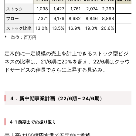
ストック
1,098
1,427
1,761
2,074
2,299
2
フロー
7,371
9,176
8,682
8,846
8,888
9
ストック比率
13.0%
13.5%
16.9%
19.0%
20.6%
2
* 単位：百万円
定常的に一定規模の売上を計上できるストック型ビジ
ネスの比率は、21/6期に20％を超え、22/6期はクラウ
ドサービスの伸長でさらに上昇する見込み。
４．新中期事業計画（22/6期～24/6期）
4-1 前期までの振り返り
売上高は100億円水準で安定的に推移。