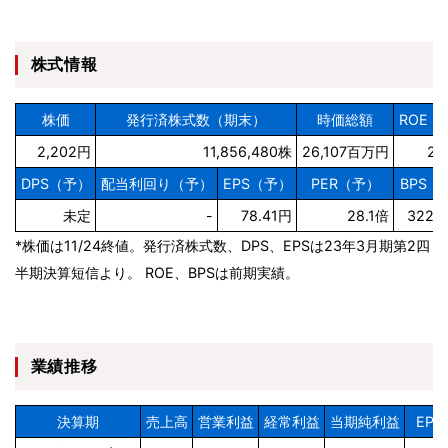
株式情報
株価
発行済株式数（期末）
時価総額
ROE（
2,202円
11,856,480株
26,107百万円
24
DPS（予）
配当利回り（予）
EPS（予）
PER（予）
BPS（
未定
-
78.41円
28.1倍
322.
*株価は11/24終値。発行済株式数、DPS、EPSは23年3月期第2四
半期決算短信より。 ROE、BPSは前期実績。
業績推移
決算期
売上高
営業利益
経常利益
当期純利益
EPS