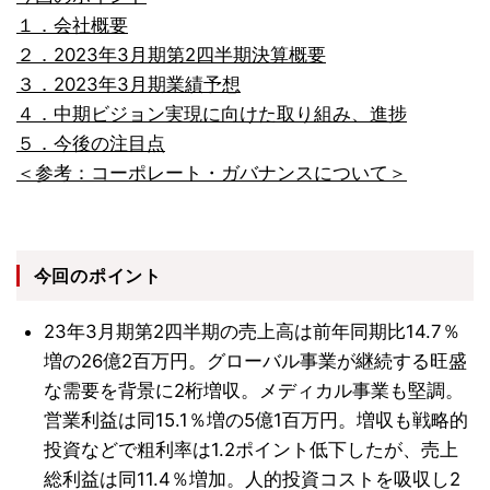
１．会社概要
２．2023年3月期第2四半期決算概要
３．2023年3月期業績予想
４．中期ビジョン実現に向けた取り組み、進捗
５．今後の注目点
＜参考：コーポレート・ガバナンスについて＞
今回のポイント
23年3月期第2四半期の売上高は前年同期比14.7％
増の26億2百万円。グローバル事業が継続する旺盛
な需要を背景に2桁増収。メディカル事業も堅調。
営業利益は同15.1％増の5億1百万円。増収も戦略的
投資などで粗利率は1.2ポイント低下したが、売上
総利益は同11.4％増加。人的投資コストを吸収し2