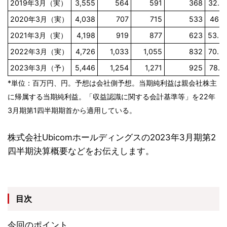
2019年3月（実）
3,555
564
591
368
32.5
2020年3月（実）
4,038
707
715
533
46.1
2021年3月（実）
4,198
919
877
623
53.2
2022年3月（実）
4,726
1,033
1,055
832
70.3
2023年3月（予）
5,446
1,254
1,271
925
78.4
*単位：百万円、円。予想は会社側予想。当期純利益は親会社株主
に帰属する当期純利益。「収益認識に関する会計基準等」を22年
3月期第1四半期期首から適用している。
株式会社Ubicomホールディングスの
2023年3月期第2
四半期決算概要などをお伝えします。
目次
今回のポイント