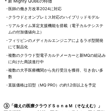
＊新 Mighty QUBEの特徴
・
医師の働き方改革2024に対応
・
クラウドとオンプレミス対応のハイブリッドモデル
・
リアルタイム算定支援機能を搭載（電子カルテシステ
ムの付加価値向上）
・
フィリピンのメディカルエンジニアによるラボ型開発
にて製品化
・
複数のクラウド型電子カルテメーカーと新MQの組込み
に向けた商談進行中
・
複数の大手医療機関から先行受注を獲得、引き合い多
数
・
直販価格は旧型（MQ PRO）の約1.2倍以上を予定
③「備えの医療クラウドＳｏｎａＭ（そなえむ）」