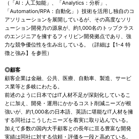
（「AI：人工知能」、「Analytics：分析」、
「Automation/RPA：自動化」）技術を活用し独自のコ
アソリューションを展開しているが、その高度なソリ
ューション開発力の源泉が、約1,000名のトップクラス
のエンジニアを擁するフィリピン開発拠点であり、強
力な競争優位性を生み出している。（詳細は【1-4 特
徴と強み】を参照）
◎顧客
顧客企業は金融、公共、医療、自動車、製造、サービ
ス業等と多岐にわたる。
前述のように日本ではIT人材不足が深刻化しているこ
とに加え、開発・運用にかかるコスト削減ニーズが根
強いが、約1,000名の日本語、英語に堪能なIT人材を擁
する同社はこうしたニーズを着実に取り込んでいる。
加えて多数の国内大手顧客との長年に亘る豊富な開発
実績は同社に対する信頼・評価を一段と高めている。