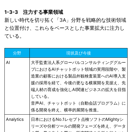
1-3-3 注力する事業領域
新しい時代を切り拓く「3A」分野を戦略的な技術領域
と位置付け、これらをベースとした事業拡大に注力し
ている。
分野
現状及び今後
AI
大手監査法人系グローバルコンサルティンググルー
プにおけるAIチャットボット領域の実用段階や、製
造業の顧客における製品外観検査装置へのAI導入支
援の採用を経て、今後の更なる横展開を見据え、先
端人材の育成を強化しAI関連ビジネスの拡大を目指
している。
音声AI、チャットボット（自動会話プログラム）に
係る開発を終え、横串的展開を推進。
Analytics
日本におけるNo.1レセプト点検ソフトのMightyシ
リーズや分析ツールの開発フェーズを終え、データ