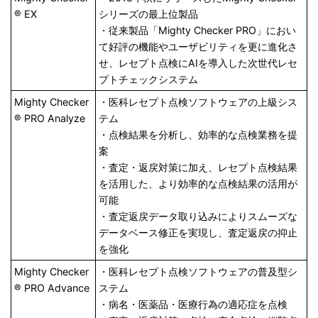
® EX
シリーズの最上位製品
・従来製品「Mighty Checker PRO」におい
て好評の機能やユーザビリティを更に進化さ
せ、レセプト点検にAIを導入した次世代レセ
プトチェックシステム
Mighty Checker
・医科レセプト点検ソフトウェアの上級シス
® PRO Analyze
テム
・点検結果を分析し、効率的な点検業務を提
案
・査定・返戻対策に加え、レセプト点検結果
を活用した、より効率的な点検結果の活用が
可能
・査定返戻データ取り込みによりスムーズな
データベース修正を実現し、査定返戻の抑止
を強化
Mighty Checker
・医科レセプト点検ソフトウェアの普及型シ
® PRO Advance
ステム
・病名・医薬品・医療行為の適応症を点検