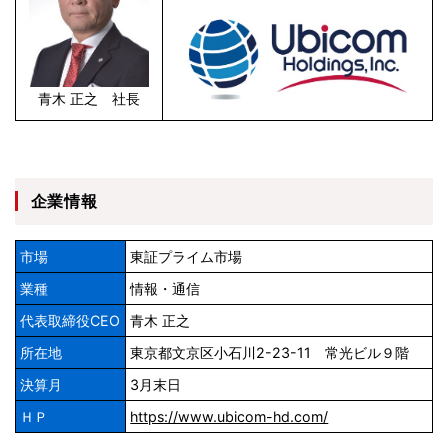
青木 正之 社長
企業情報
市場
東証プライム市場
業種
情報・通信
代表取締役CEO
青木 正之
所在地
東京都文京区小石川2-23-11 常光ビル９階
決算月
3月末日
ＨＰ
https://www.ubicom-hd.com/