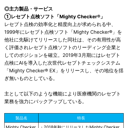
◎主力製品・サービス
①レセプト点検ソフト「Mighty Checker®」
レセプト点検
の効率化と
精度向上
が求
められる中、
1999年にレセプト点検ソフト「Mighty Checker®」を
他社に先駆けてリリースした
同社は、その有用性が高
く評価されレセプト点検ソフトのリーディング企業と
してのポジションを確立。2019年3月期にはレセプト
点検にAIを導入した次世代レセプトチェックシステム
「Mighty Checker® EX」をリリースし、その地位を揺
ぎ無いものとしている。
主として以下のような機能により医療機関のレセプト
業務を強力にバックアップしている。
製品名
特長
Mighty Checker
・2018年秋にリリースしたMighty Checker