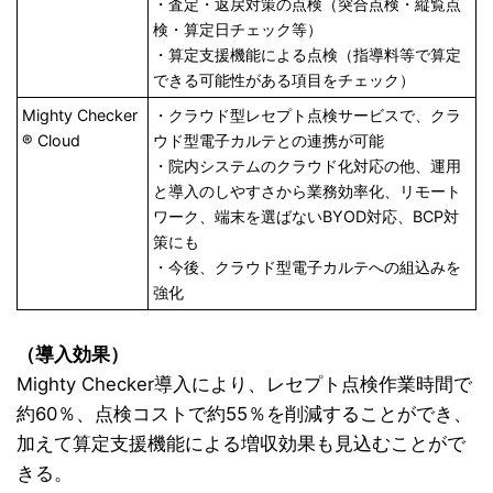
・査定・返戻対策の点検（突合点検・縦覧点
検・算定日チェック等）
・算定支援機能による点検（指導料等で算定
できる可能性がある項目をチェック）
Mighty Checker
・クラウド型レセプト点検サービスで、クラ
® Cloud
ウド型電子カルテとの連携が可能
・院内システムのクラウド化対応の他、運用
と導入のしやすさから業務効率化、リモート
ワーク、端末を選ばないBYOD対応、BCP対
策にも
・今後、クラウド型電子カルテへの組込みを
強化
（導入効果）
Mighty Checker導入により、レセプト点検作業時間で
約60％、点検コストで約55％を削減することができ、
加えて算定支援機能による増収効果も見込むことがで
きる。