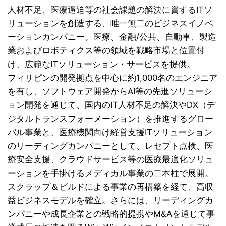
人材不足、医療逼迫等の社会課題の解決に資するITソ
リューションを創造する、唯一無二のビジネスイノベ
ーションカンパニー。医療、金融/公共、自動車、製造
業およびロボティクス等の領域を戦略市場と位置付
け、広範なITソリューション・サービスを提供。
フィリピンの開発拠点を中心に約1,000名のエンジニア
を有し、ソフトウェア開発からAI等の先進ソリューシ
ョン開発を通じて、国内のIT人材不足の解決やDX（デ
ジタルトランスフォーメーション）を推進するグロー
バル事業と、医療機関向け経営支援ITソリューション
のリーディングカンパニーとして、レセプト点検、医
療安全支援、クラウドサービス等の医療最適化ソリュ
ーションを手掛けるメディカル事業の二本柱で展開。
スクラップ＆ビルドによる事業の再構築を経て、高収
益ビジネスモデルを確立。さらには、リーディングカ
ンパニーや成長企業との戦略的提携やM&Aを通じて事