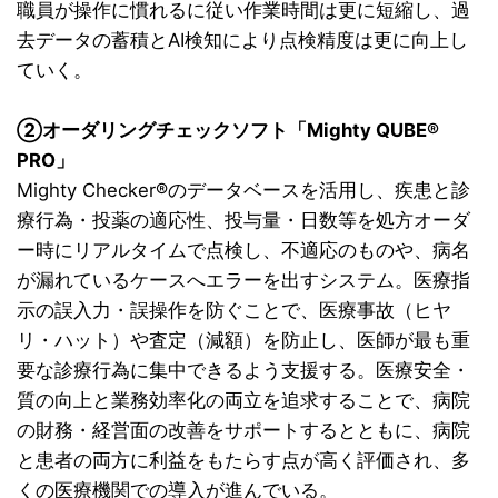
職員が操作に慣れるに従い作業時間は更に短縮し、過
去データの蓄積とAI検知により点検精度は更に向上し
ていく。
②オーダリングチェックソフト「Mighty QUBE®
PRO」
Mighty Checker®のデータベースを活用し、疾患と診
療行為・投薬の適応性、投与量・日数等を処方オーダ
ー時にリアルタイムで点検し、不適応のものや、病名
が漏れているケースへエラーを出すシステム。医療指
示の誤入力・誤操作を防ぐことで、医療事故（ヒヤ
リ・ハット）や査定（減額）を防止し、医師が最も重
要な診療行為に集中できるよう支援する。医療安全・
質の向上と業務効率化の両立を追求することで、病院
の財務・経営面の改善をサポートするとともに、病院
と患者の両方に利益をもたらす点が高く評価され、多
くの医療機関での導入が進んでいる。