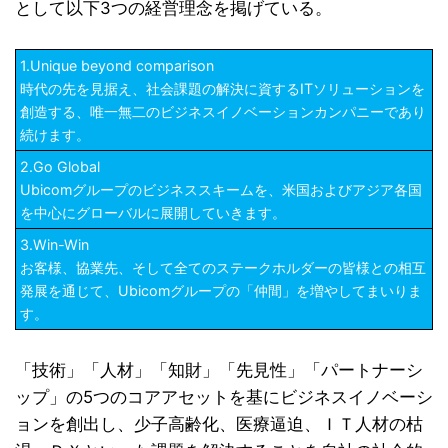
として以下3つの経営理念を掲げている。
1.Unique beyond comparison
時代の先を見据え、社会課題の解決に資するITソリューションを
創造する、唯一無二のビジネスイノベーションカンパニーであり
続けます。
2.Go Global
Ubicomグループのビジネススキームを、米国およびアジア各国
を中心にグローバルに展開していきます。
3.Win-Win
お客様、協業先、そして全てのステークホルダーの皆様との相互
発展を通じて、Ubicomグループの「仲間」を増やしてまいりま
す。
「技術」「人材」「知財」「先見性」「パートナーシ
ップ」の5つのコアアセットを基にビジネスイノベーシ
ョンを創出し、少子高齢化、医療逼迫、ＩＴ人材の枯