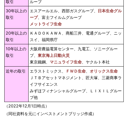
取引
ループ
30年以上の
エスアールエル、西部ガスグループ、
日本生命グル
取引
ープ
、富士フイルムグループ
メットライフ生命
20年以上の
ＫＡＤＯＫＡＷＡ、商船三井、電通グループ、ニッ
取引
スイ、福岡県庁
10年以上の
大阪府農協電算センター、九電工、ソニーグルー
取引
プ、
東京海上日動火災
東京鐵鋼、
マニュライフ生命
、ヤクルト本社
近年の取引
エラストミックス、
ＦＷＤ生命
、
オリックス生命
ＪＴＢアセットマネジメント、匠大塚、三菱商事ラ
イフサイエンス
みずほフィナンシャルグループ、ＬＩＸＩＬグルー
プ他
（2022年12月1日時点）
（同社資料を元にインベストメントブリッジ作成）