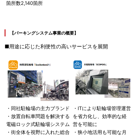
箇所数2,140箇所
【パーキングシステム事業の概要】
■用途に応じた利便性の高いサービスを展開
・同社駐輪場の主力ブランド
・ITにより駐輪場管理運営
・放置自転車問題を解決する
を省力化し、効率的な経
電磁ロック式駐輪場システム
営を可能に
・街全体を視野に入れた総合
・狭小地活用も可能な月