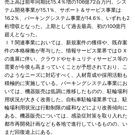
売上高は前年同期比15.4％増の106億72百万円。
シス
テム開発事業が15.1％、サポート＆サービス事業は
16.2％、パーキングシステム事業が14.6％、いずれも2
桁増収となった。上期として過去最高、初の100億円
超えとなった。
ＩＴ関連事業においては、新規案件の獲得や、既存案
件の本格稼働が寄与した。情報サービス業界ではＤＸ
の進展に伴い、クラウドやセキュリティサービス等の
需要が今後も高まっていくことが予想されており、こ
のようなニーズに対応すべく、人材育成や採用活動も
積極的に実施している。パーキングシステム事業にお
いては、機器販売は低調に推移したものの、駐輪場利
用状況が大きく改善した。自転車駐輪場業界では、駐
輪場利用状況は行動制限の緩和などにより改善傾向に
ある。機器販売については、感染症対策を取り入れた
都市再開発計画なども各地で進行しているものの、い
まだ回復途上にある。