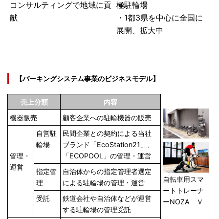
コンサルティングで地域に貢
極駐輪場
献
・1都3県を中心に全国に
展開、拡大中
【パーキングシステム事業のビジネスモデル】
売上分類
内容
機器販売
顧客企業への駐輪機器の販売
自営駐
民間企業との契約による当社
輪場
ブランド「EcoStation21」、
管理・
「ECOPOOL」
の管理・運営
運営
指定管
自治体からの指定管理者選定
自転車用スマ
理
による駐輪場の管理・運営
ートトレーナ
受託
鉄道会社や自治体などが運営
ーNOZA Ｖ
する駐輪場の管理受託