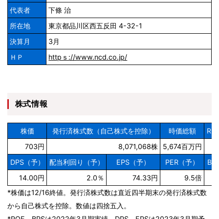
代表者
下條 治
所在地
東京都品川区西五反田 4-32-1
決算月
3月
ＨＰ
httpｓ://www.ncd.co.jp/
株式情報
株価
発行済株式数（自己株式を控除）
時価総額
RO
703円
8,071,068株
5,674百万円
DPS（予）
配当利回り（予）
EPS（予）
PER（予）
BP
14.00円
2.0％
74.33円
9.5倍
5
*株価は12/16終値。発行済株式数は直近四半期末の発行済株式数
から自己株式を控除。数値は四捨五入。
*ROE、BPSは2022年3月期実績。DPS、EPSは2023年3月期予