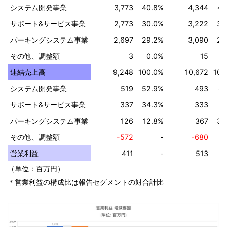
3,773
40.8%
4,344
40
システム開発事業
2,773
30.0%
3,222
30
サポート&サービス事業
2,697
29.2%
3,090
29
パーキングシステム事業
3
0.0%
15
0
その他、調整額
9,248
100.0%
10,672
100
連結売上高
519
52.9%
493
41
システム開発事業
337
34.3%
333
27
サポート&サービス事業
126
12.8%
367
30
パーキングシステム事業
-572
-
-680
その他、調整額
411
-
513
営業利益
（単位：百万円）
＊営業利益の構成比は報告セグメントの対合計比