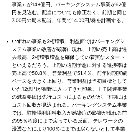
事業）が148億円、パーキングシステム事業が62億
円を見込む。配当についても修正なく、前期と同じ
7.00円の期末配当、年間で14.00円/株を計画する。
いずれの事業も2桁増収、利益面ではパーキングシ
ステム事業の改善が顕著に現れ、上期の売上高は過
去最高、2桁増収増益を確保しての着実なスタート
といえるだろう。上期の通期予想に対する進捗率は
売上高で50.8％、営業利益で51.4％、前年同期実績
ベースを大きく上回り、営業利益は当初目標として
いた12億円が視野に入ってきた印象。ＩＴ関連事業
の減益要因は先行コストによるものだが、下期には
コスト回収が見込まれる。パーキングシステム事業
では、駐輪場利用料収入が感染症の影響が現れる前
の95％程度にまで戻っている反面、テレワークの
浸透などにより100％にまでは戻らないとして事業