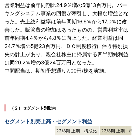
営業利益は前年同期比24.9％増の5億13百万円。パー
キングシステム事業の回復が牽引し、大幅な増益とな
った。売上総利益率は前年同期16.6％から17.0％に改
善した。販管費の増加はあったものの、営業利益率は
前年同期4.4％から4.8％に向上した。経常利益は同
24.7％増の5億23百万円、ＤＣ制度移行に伴う特別損
失の計上があり、親会社株主に帰属する四半期純利益
は同20.2％増の3億24百万円となった。
中間配当は、期初予想通り7.00円/株を実施。
（２）セグメント別動向
セグメント別売上高・セグメント利益
22/3期 上期
構成比
23/3期 上期
構