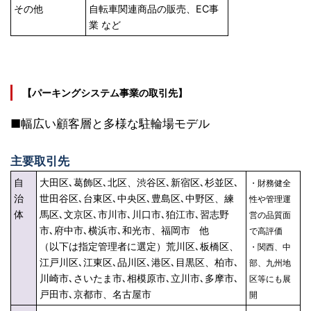
その他
自転車関連商品の販売、EC事
業 など
【パーキングシステム事業の取引先】
■幅広い顧客層と多様な駐輪場モデル
主要取引先
自
大田区､葛飾区､北区、渋谷区､新宿区､杉並区､
・財務健全
治
世田谷区､台東区､中央区､豊島区､中野区、練
性や管理運
体
馬区､文京区､市川市､川口市､狛江市､習志野
営の品質面
市､府中市､横浜市､和光市、福岡市 他
で高評価
（以下は指定管理者に選定）荒川区､板橋区、
・関西、中
江戸川区､江東区､品川区､港区､目黒区、柏市､
部、九州地
川崎市､さいたま市､相模原市､立川市､多摩市､
区等にも展
戸田市､京都市、名古屋市
開