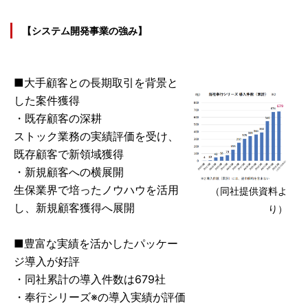
【システム開発事業の強み】
■大手顧客との長期取引を背景と
した案件獲得
・既存顧客の深耕
ストック業務の実績評価を受け、
既存顧客で新領域獲得
・新規顧客への横展開
生保業界で培ったノウハウを活用
（同社提供資料よ
し、新規顧客獲得へ展開
り）
■豊富な実績を活かしたパッケー
ジ導入が好評
・同社累計の導入件数は679社
・奉行シリーズ※の導入実績が評価