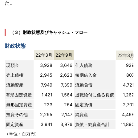
た。
（３）財政状態及びキャッシュ・フロー
財政状態
22年3月
22年9月
22年3月
現預金
3,928
3,646
仕入債務
929
売上債権
2,945
2,623
短期借入金
807
流動資産
7,949
7,399
流動負債
4,721
有形固定資産
1,421
1,564
退職給付に係る負債
1,262
無形固定資産
223
264
固定負債
2,701
投資その他
2,295
2,147
純資産
4,468
固定資産
3,941
3,976
負債・純資産合計
11,890
（単位：百万円）