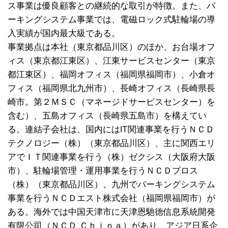
ス事業は優良顧客との継続的な取引が特徴。また、パ
ーキングシステム事業では、電磁ロック式駐輪場の
導
入実績が国内最大級である
。
事業拠点は本社（東京都品川区）のほか、お台場オフ
ィス（東京都江東区）、江東サービスセンター（東京
都江東区）、福岡オフィス（福岡県福岡市）、小倉オ
フィス（福岡県北九州市）、長崎オフィス（長崎県長
崎市。第２ＭＳＣ（マネージドサービスセンター）を
含む）、五島オフィス（長崎県五島市）を構えてい
る。連結子会社は、国内にはIT関連事業を行うＮＣＤ
テクノロジー（株）（東京都品川区）、主に関西エリ
アでＩＴ関連事業を行う（株）ゼクシス（大阪府大阪
市）、駐輪場管理・運用事業を行うＮＣＤプロス
（株）（東京都品川区）、九州でパーキングシステム
事業を行うＮＣＤエスト株式会社（福岡県福岡市）が
ある。海外では中国天津市に天津恩馳徳信息系統開発
有限公司（ＮＣＤ Ｃｈｉｎａ）があり、アジア日系企