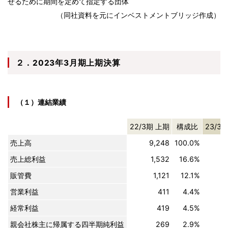
せるために期間を定めて指定する団体
（同社資料を元にインベストメントブリッジ作成）
２．2023年3月期上期決算
（１）連結業績
22/3期 上期
構成比
23/3
売上高
9,248
100.0%
1
売上総利益
1,532
16.6%
販管費
1,121
12.1%
営業利益
411
4.4%
経常利益
419
4.5%
親会社株主に帰属する四半期純利益
269
2.9%