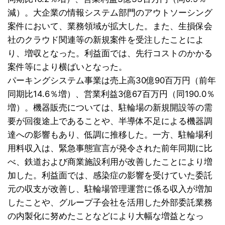
減）。大企業の情報システム部門のアウトソーシング
案件において、業務領域が拡大した。また、生損保会
社のクラウド関連等の新規案件を受注したことによ
り、増収となった。利益面では、先行コストのかかる
案件等により横ばいとなった。
パーキングシステム事業は売上高30億90百万円（前年
同期比14.6％増）、営業利益3億67百万円（同190.0％
増）。機器販売については、駐輪場の新規開設等の需
要が回復途上であることや、半導体不足による機器調
達への影響もあり、低調に推移した。一方、駐輪場利
用料収入は、緊急事態宣言が発令された前年同期に比
べ、鉄道および商業施設利用が改善したことにより増
加した。利益面では、感染症の影響を受けていた委託
元の収支が改善し、駐輪場管理運営に係る収入が増加
したことや、グループ子会社を活用した外部委託業務
の内製化に努めたことなどにより大幅な増益となっ