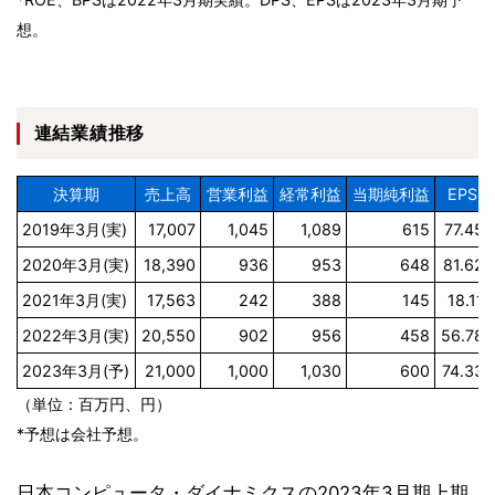
想。
連結業績推移
決算期
売上高
営業利益
経常利益
当期純利益
EPS
2019年3月(実)
17,007
1,045
1,089
615
77.45
2020年3月(実)
18,390
936
953
648
81.62
2021年3月(実)
17,563
242
388
145
18.11
2022年3月(実)
20,550
902
956
458
56.78
2023年3月(予)
21,000
1,000
1,030
600
74.33
（単位：百万円、円）
*予想は会社予想。
日本コンピュータ・ダイナミクスの2023年3月期上期