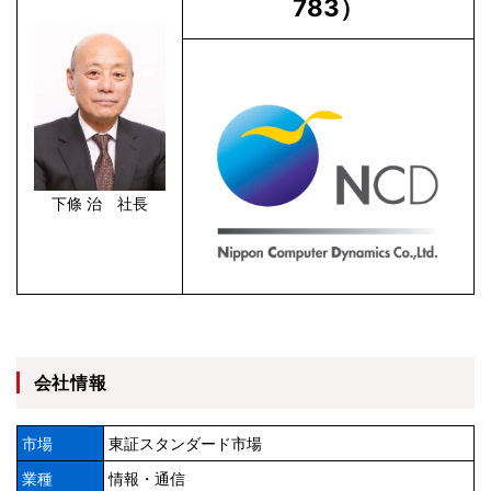
783）
下條 治 社長
会社情報
市場
東証スタンダード市場
業種
情報・通信