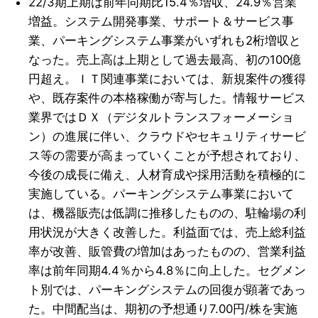
22/3期上期は前年同期比15.4％増収、24.9％営業
増益。システム開発事業、サポート＆サービス事
業、パーキングシステム事業がいずれも2桁増収と
なった。売上高は上期として過去最高、初の100億
円超え。ＩＴ関連事業においては、新規案件の獲得
や、既存案件の本格稼働が寄与した。情報サービス
業界ではＤＸ（デジタルトランスフォーメーショ
ン）の進展に伴い、クラウドやセキュリティサービ
ス等の需要が高まっていくことが予想されており、
今後の成長に備え、人材育成や採用活動を積極的に
実施している。パーキングシステム事業において
は、機器販売は低調に推移したものの、駐輪場の利
用状況が大きく改善した。利益面では、売上総利益
率が改善、販管費の増加はあったものの、営業利益
率は前年同期4.4％から4.8％に向上した。セグメン
ト別では、パーキングシステムの回復が顕著であっ
た。中間配当は、期初の予想通り7.00円/株を実施