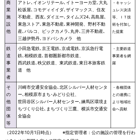
商
アトレ､イオンリテール､イトーヨーカ堂､大丸
・キャッシ
業
松坂屋､コモディイイダ､ザイマックス、住友
ュレス決済
施
不動産、西友､ダイエー､タイムズ24､高島屋､
等、ＩＴ技
設
東急ストア､東急不動産､東神開発、野村不動
術を付加し
他
産､パルコ、ビックカメラ､丸井､三井不動産､
た提案
三越伊勢丹､ヨドバシカメラ 他
鉄
小田急電鉄､京王電鉄､京成電鉄､京浜急行電
・主要鉄道
道
鉄､相模鉄道､首都圏新都市鉄道、
事業者を網
事
西武鉄道､秩父鉄道、東武鉄道､東日本旅客鉄
羅
業
道 他
者
そ
川崎市交通安全協会､北区シルバー人材センタ
・各種団体
の
ー､相模原市まち･みどり公社、
との連携に
他
世田谷区シルバー人材センター､練馬区環境ま
より地域社
団
ちづくり公社､まちづくり三鷹、横浜市交通安
会へ貢献
体
全協会
等
（2022年10月1日時点） ※指定管理者：公の施設の管理を行わ