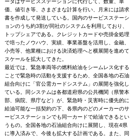
ータはサービスステーションに代行して、数量、単
価、値引き等、さまざまな計算を行い、月末には請求
書を作成して発送している。国内のサービスステーシ
ョンのうち約3割が同社のシステムを利用しており、
トップシェアである。クレジットカードや売掛金処理
で培ったノウハウ、実績、事業基盤を活用し、金融、
小売等、他業種における決済処理へと横展開を進めて
スケールを拡大してきた。
最近では、緊急車両等の燃料給油をシームレス化する
ことで緊急時の活動を支援するため、全国各地の石油
組合向けに「官公需カードシステム」の展開を強化し
ている。同システムは各都道府県の公共機関（県警本
部、病院、県庁など）が、緊急時・災害時に優先的に
給油可能な一括契約の下、各県内のどのメーカーのサ
ービスステーションでも同一カードで給油できるとい
うもの。全国各地の石油組合向けに展開し、現在4県
に導入済みで、今後も拡大する計画である。また、同