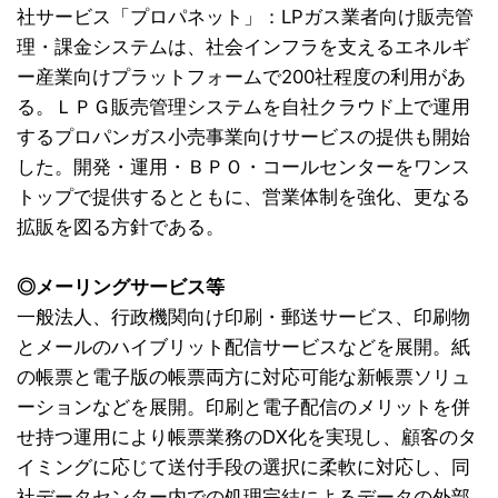
社サービス「プロパネット」：LPガス業者向け販売管
理・課金システムは、社会インフラを支えるエネルギ
ー産業向けプラットフォームで200社程度の利用があ
る。ＬＰＧ販売管理システムを自社クラウド上で運用
するプロパンガス小売事業向けサービスの提供も開始
した。開発・運用・ＢＰＯ・コールセンターをワンス
トップで提供するとともに、営業体制を強化、更なる
拡販を図る方針である。
◎メーリングサービス等
一般法人、行政機関向け印刷・郵送サービス、印刷物
とメールのハイブリット配信サービスなどを展開。紙
の帳票と電子版の帳票両方に対応可能な新帳票ソリュ
ーションなどを展開。印刷と電子配信のメリットを併
せ持つ運用により帳票業務のDX化を実現し、顧客のタ
イミングに応じて送付手段の選択に柔軟に対応し、同
社データセンター内での処理完結によるデータの外部