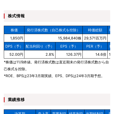
株式情報
株価
発行済株式数（自己株式を控除）
時価総額
R
1,850円
15,984,840株
29,571百万円
DPS（予）
配当利回り（予）
EPS（予）
PER（予）
B
52.00円
2.8%
126.37円
14.6倍
1,
*株価は11/9終値。発行済株式数は直近期末の発行済株式数から自
己株式を控除。
*ROE、BPSは23年3月期実績、EPS、DPSは24年3月期予想。
業績推移
決算期
売上高
営業利益
経常利益
当期純利益
EP