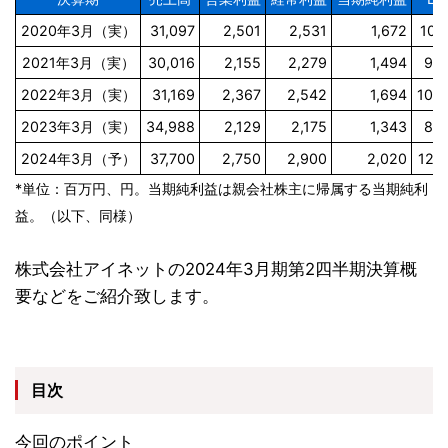
2020年3月（実）
31,097
2,501
2,531
1,672
105
2021年3月（実）
30,016
2,155
2,279
1,494
93.
2022年3月（実）
31,169
2,367
2,542
1,694
106
2023年3月（実）
34,988
2,129
2,175
1,343
84.
2024年3月（予）
37,700
2,750
2,900
2,020
126
*単位：百万円、円。当期純利益は親会社株主に帰属する当期純利
益。（以下、同様）
株式会社アイネットの2024年3月期第2四半期決算概
要などをご紹介致します。
目次
今回のポイント