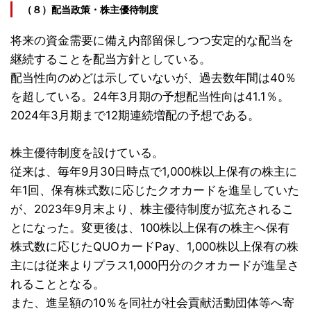
（８）配当政策・株主優待制度
将来の資金需要に備え内部留保しつつ安定的な配当を
継続することを配当方針としている。
配当性向のめどは示していないが、過去数年間は40％
を超している。24年3月期の予想配当性向は41.1％。
2024年3月期まで12期連続増配の予想である。
株主優待制度を設けている。
従来は、毎年9月30日時点で1,000株以上保有の株主に
年1回、保有株式数に応じたクオカードを進呈していた
が、2023年9月末より、株主優待制度が拡充されるこ
とになった。変更後は、100株以上保有の株主へ保有
株式数に応じたQUOカードPay、1,000株以上保有の株
主には従来よりプラス1,000円分のクオカードが進呈さ
れることとなる。
また、進呈額の10％を同社が社会貢献活動団体等へ寄