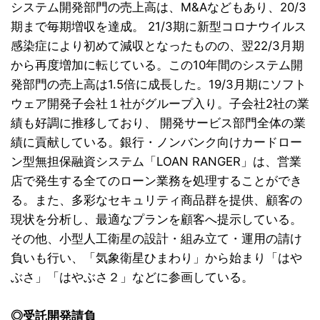
システム開発部門の売上高は、M&Aなどもあり、20/3
期まで毎期増収を達成。 21/3期に新型コロナウイルス
感染症により初めて減収となったものの、翌22/3月期
から再度増加に転じている。この10年間のシステム開
発部門の売上高は1.5倍に成長した。19/3月期にソフト
ウェア開発子会社１社がグループ入り。子会社2社の業
績も好調に推移しており、 開発サービス部門全体の業
績に貢献している。銀行・ノンバンク向けカードロー
ン型無担保融資システム「LOAN RANGER」は、営業
店で発生する全てのローン業務を処理することができ
る。また、多彩なセキュリティ商品群を提供、顧客の
現状を分析し、最適なプランを顧客へ提示している。
その他、小型人工衛星の設計・組み立て・運用の請け
負いも行い、「気象衛星ひまわり」から始まり「はや
ぶさ」「はやぶさ２」などに参画している。
◎受託開発請負