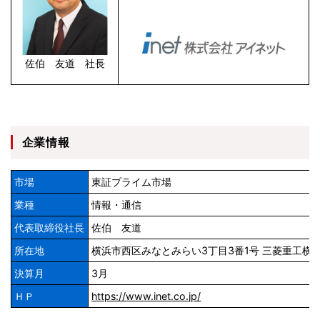
佐伯 友道 社長
企業情報
市場
東証プライム市場
業種
情報・通信
代表取締役社長
佐伯 友道
所在地
横浜市西区みなとみらい3丁目3番1号 三菱重工横浜
決算月
3月
ＨＰ
https://www.inet.co.jp/