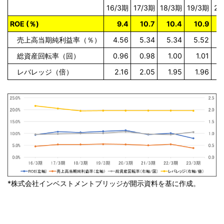
16/3期
17/3期
18/3期
19/3期
20
ROE (％)
9.4
10.7
10.4
10.9
売上高当期純利益率（％）
4.56
5.34
5.34
5.52
総資産回転率（回）
0.96
0.98
1.00
1.01
レバレッジ（倍）
2.16
2.05
1.95
1.96
*株式会社インベストメントブリッジが開示資料を基に作成。