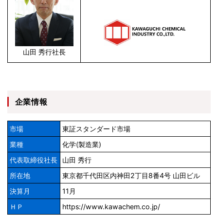
山田 秀行社長
企業情報
市場
東証スタンダード市場
業種
化学(製造業)
代表取締役社長
山田 秀行
所在地
東京都千代田区内神田2丁目8番4号 山田ビル
決算月
11月
ＨＰ
https://www.kawachem.co.jp/