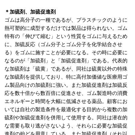
＊加硫剤、加硫促進剤
ゴムは高分子の一種であるが、プラスチックのように
熱可塑的に成型するだけでは製品は得られない。ゴム
特有の「伸びて縮む」という性質をゴムに与えるため
に、加硫反応（ゴム分子とゴム分子を化学結合させ
る）をゴムに施すことが必要になる。その時に必要に
なるのが「加硫剤」と「加硫促進剤」である。代表的
な加硫剤は「硫黄」であるが、同社は硫黄以外の特殊
な加硫剤を提供しており、特に高付加価値な医療用ゴ
ム製品向けの加硫剤に強い。また加硫促進剤は加硫反
応を数十倍から数百倍に促進させ、ゴム製造時の消費
エネルギーと時間を大幅に低減させる薬品。顧客にお
いては自社の製造条件を最適化する目的から複数の加
硫剤や加硫促進剤を併用して使用する。同社は潜在的
な需要も取り逃がさないよう、それらに必要な加硫促
進剤の殆どを用意している。また加硫促進剤（それ以