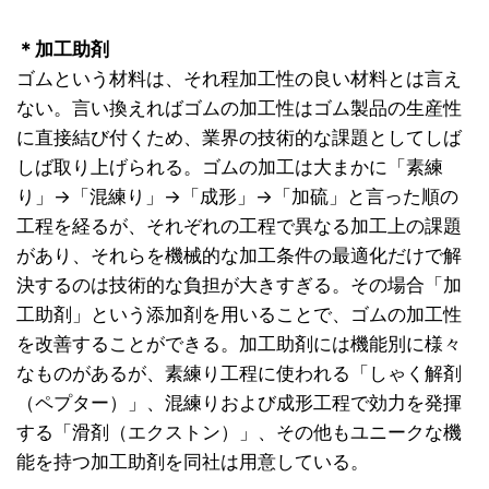
＊加工助剤
ゴムという材料は、それ程加工性の良い材料とは言え
ない。言い換えればゴムの加工性はゴム製品の生産性
に直接結び付くため、業界の技術的な課題としてしば
しば取り上げられる。ゴムの加工は大まかに「素練
り」→「混練り」→「成形」→「加硫」と言った順の
工程を経るが、それぞれの工程で異なる加工上の課題
があり、それらを機械的な加工条件の最適化だけで解
決するのは技術的な負担が大きすぎる。その場合「加
工助剤」という添加剤を用いることで、ゴムの加工性
を改善することができる。加工助剤には機能別に様々
なものがあるが、素練り工程に使われる「しゃく解剤
（ペプター）」、混練りおよび成形工程で効力を発揮
する「滑剤（エクストン）」、その他もユニークな機
能を持つ加工助剤を同社は用意している。