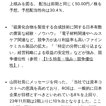
上積みを図る。 配当は前期と同じく50.00円／株を
予想。予想配当性向は30.4％。
『硫黄化合物を製造する合成技術に関する日本有数
の豊富な経験・ノウハウ』『電子材料関連やヘルス
ケア関連など、競争力があり利益率も高いファイン
ケミカル製品の拡大』『「特定の分野に絞り込まな
い」経営戦略による収益の安定性』などが強み、競
争優位性（参照：
【1-5 特長・強み・競争優位
性】
）。
山田社長にメッセージを伺った。「当社では資本コ
ストへの意識を高めており、ROEは、一般的に日本
企業が目標とすべきといわれている8％を上回り、
23年11月期は2期ぶりに10％台となりました。ここ