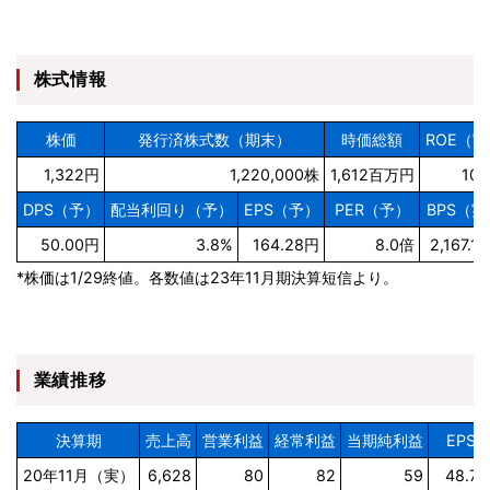
株式情報
株価
発行済株式数（期末）
時価総額
ROE（実
1,322円
1,220,000株
1,612百万円
10.
DPS（予）
配当利回り（予）
EPS（予）
PER（予）
BPS（実
50.00円
3.8%
164.28円
8.0倍
2,167.1
*株価は1/29終値。各数値は23年11月期決算短信より。
業績推移
決算期
売上高
営業利益
経常利益
当期純利益
EPS
20年11月（実）
6,628
80
82
59
48.73