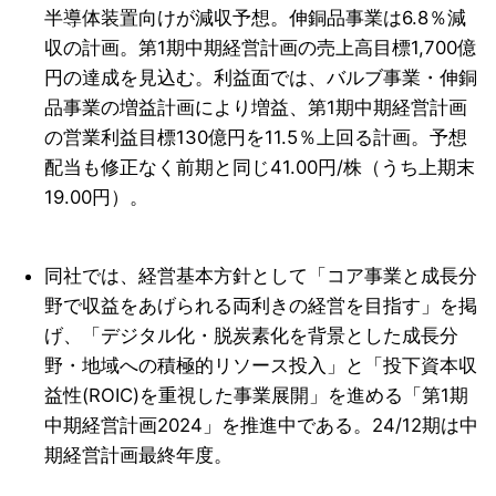
半導体装置向けが減収予想。伸銅品事業は6.8％減
収の計画。第1期中期経営計画の売上高目標1,700億
円の達成を見込む。利益面では、バルブ事業・伸銅
品事業の増益計画により増益、第1期中期経営計画
の営業利益目標130億円を11.5％上回る計画。予想
配当も修正なく前期と同じ41.00円/株（うち上期末
19.00円）。
同社では、経営基本方針として「コア事業と成長分
野で収益をあげられる両利きの経営を目指す」を掲
げ、「デジタル化・脱炭素化を背景とした成長分
野・地域への積極的リソース投入」と「投下資本収
益性(ROIC)を重視した事業展開」を進める「第1期
中期経営計画2024」を推進中である。24/12期は中
期経営計画最終年度。