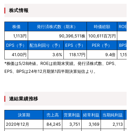
株式情報
株価
発行済株式数（期末）
時価総額
ROE
1,113円
90,396,511株
100,611百万円
DPS（予）
配当利回り（予）
EPS（予）
PER（予）
BPS
41.00円
3.6%
118.17円
9.4倍
1,151
*株価は5/28終値。ROEは前期末実績。発行済株式数、DPS、
EPS、BPSは24年12月期第1四半期決算短信より。
連結業績推移
決算期
売上高
営業利益
経常利益
当期純利益
E
2020年12月
84,245
3,751
3,169
2,113
2