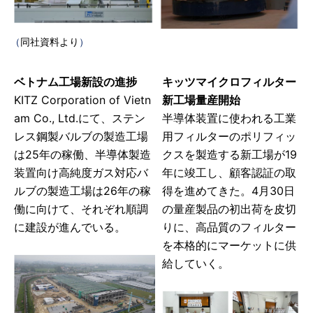
（
同社資料より
）
ベトナム工場新設の進捗
キッツマイクロフィルター
KITZ Corporation of Vietn
新工場量産開始
am Co., Ltd.にて、ステン
半導体装置に使われる工業
レス鋼製バルブの製造工場
用フィルターのポリフィッ
は25年の稼働、半導体製造
クスを製造する新工場が19
装置向け高純度ガス対応バ
年に竣工し、顧客認証の取
ルブの製造工場は26年の稼
得を進めてきた。4月30日
働に向けて、それぞれ順調
の量産製品の初出荷を皮切
に建設が進んでいる。
りに、高品質のフィルター
を本格的にマーケットに供
給していく。