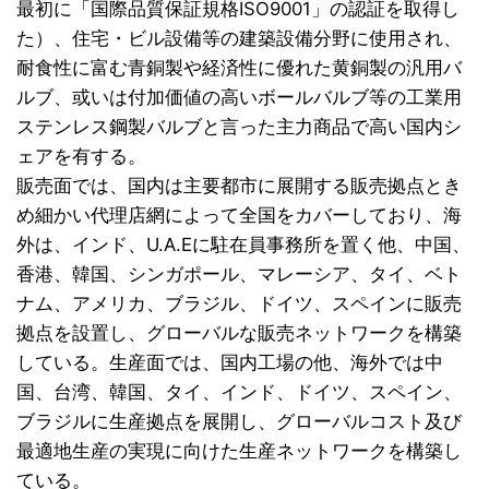
最初に「国際品質保証規格ISO9001」の認証を取得し
た）、住宅・ビル設備等の建築設備分野に使用され、
耐食性に富む青銅製や経済性に優れた黄銅製の汎用バ
ルブ、或いは付加価値の高いボールバルブ等の工業用
ステンレス鋼製バルブと言った主力商品で高い国内シ
ェアを有する。
販売面では、国内は主要都市に展開する販売拠点とき
め細かい代理店網によって全国をカバーしており、海
外は、インド、U.A.Eに駐在員事務所を置く他、中国、
香港、韓国、シンガポール、マレーシア、タイ、ベト
ナム、アメリカ、ブラジル、ドイツ、スペインに販売
拠点を設置し、グローバルな販売ネットワークを構築
している。生産面では、国内工場の他、海外では中
国、台湾、韓国、タイ、インド、ドイツ、スペイン、
ブラジルに生産拠点を展開し、グローバルコスト及び
最適地生産の実現に向けた生産ネットワークを構築し
ている。