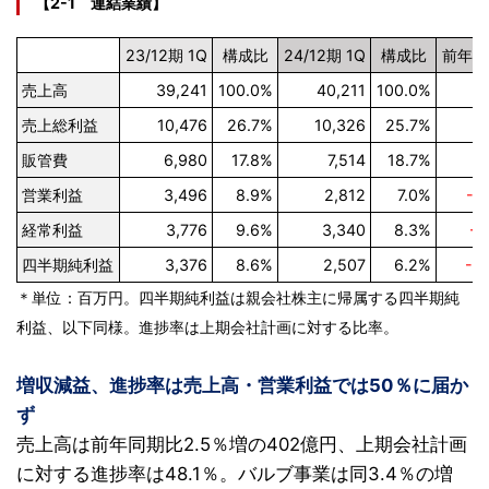
【2-1 連結業績】
23/12期 1Q
構成比
24/12期 1Q
構成比
前年同
売上高
39,241
100.0%
40,211
100.0%
+
売上総利益
10,476
26.7%
10,326
25.7%
-
販管費
6,980
17.8%
7,514
18.7%
+
営業利益
3,496
8.9%
2,812
7.0%
-1
経常利益
3,776
9.6%
3,340
8.3%
-1
四半期純利益
3,376
8.6%
2,507
6.2%
-2
＊単位：百万円。四半期純利益は親会社株主に帰属する四半期純
利益、以下同様。進捗率は上期会社計画に対する比率。
増収減益、進捗率は売上高・営業利益では50％に届か
ず
売上高は前年同期比2.5％増の402億円、上期会社計画
に対する進捗率は48.1％。バルブ事業は同3.4％の増