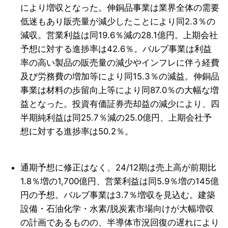
により増収となった。伸銅品事業は業界全体の需要
低迷もあり販売量が減少したことにより同2.3％の
減収。営業利益は同19.6％減の28.1億円。上期会社
予想に対する進捗率は42.6％。バルブ事業は利益
率の高い製品の販売量の減少やインフレに伴う経費
及び労務費の増加等により同15.3％の減益。伸銅品
事業は材料の歩留向上等により同87.0％の大幅な増
益となった。投資有価証券売却益の減少により、四
半期純利益は同25.7％減の25.0億円、上期会社予
想に対する進捗率は50.2％。
通期予想に修正はなく、24/12期は売上高が前期比
1.8％増の1,700億円、営業利益は同5.9％増の145億
円の予想。バルブ事業は3.7％増収を見込む。建築
設備・石油化学・水素/脱炭素市場向けが大幅増収
の計画であるものの、半導体市況回復の遅れにより