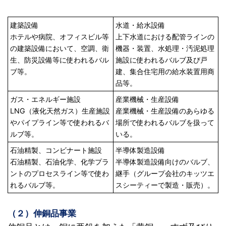
建築設備
水道・給水設備
ホテルや病院、オフィスビル等
上下水道における配管ラインの
の建築設備において、空調、衛
機器・装置、水処理・汚泥処理
生、防災設備等に使われるバル
施設に使われるバルブ及び戸
ブ等。
建、集合住宅用の給水装置用商
品等。
ガス・エネルギー施設
産業機械・生産設備
LNG（液化天然ガス）生産施設
産業機械・生産設備のあらゆる
やパイプライン等で使われるバ
場所で使われるバルブを扱って
ルブ等。
いる。
石油精製、コンビナート施設
半導体製造設備
石油精製、石油化学、化学プラ
半導体製造設備向けのバルブ、
ントのプロセスライン等で使わ
継手（グループ会社のキッツエ
れるバルブ等。
スシーティーで製造・販売）。
（２）伸銅品事業