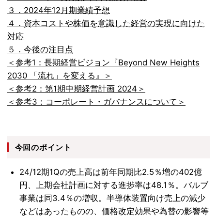
３．2024年12月期業績予想
４．資本コストや株価を意識した経営の実現に向けた
対応
５．今後の注目点
＜参考1：長期経営ビジョン『Beyond New Heights
2030 「流れ」を変える』＞
＜参考2：第1期中期経営計画 2024＞
＜参考3：コーポレート・ガバナンスについて＞
今回のポイント
24/12期1Qの売上高は前年同期比2.5％増の402億
円、上期会社計画に対する進捗率は48.1％。バルブ
事業は同3.4％の増収。半導体装置向け売上の減少
などはあったものの、価格改定効果や為替の影響等