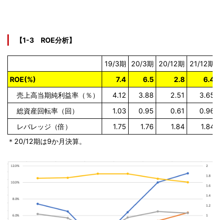
【1-3 ROE分析】
19/3期
20/3期
20/12期
21/12期
ROE(%)
7.4
6.5
2.8
6.4
売上高当期純利益率（％）
4.12
3.88
2.51
3.65
総資産回転率（回）
1.03
0.95
0.61
0.96
レバレッジ（倍）
1.75
1.76
1.84
1.84
＊20/12期は9か月決算。