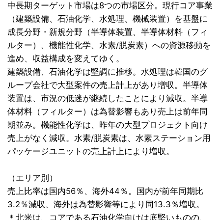
中長期ターゲット市場は8つの市場区分。現行コア事業
（建築設備、石油化学、水処理、機械装置）を基盤に
成長分野・新規分野（半導体装置、半導体材料（フィ
ルター）、機能性化学、水素/脱炭素）への資源移動を
進め、収益構成を変えてゆく。
建築設備、石油化学は堅調に推移。水処理は韓国のグ
ループ会社で大型案件の売上計上があり増収。半導体
装置は、市況の低迷が継続したことにより減収。半導
体材料（フィルター）は為替影響もあり売上は前年同
期並み。機能性化学は、昨年の大型プロジェクト向け
売上がなく減収。水素/脱炭素は、水素ステーション用
パッケージユニットの売上計上により増収。
（エリア別）
売上比率は国内56％、海外44％。国内が前年同期比
3.2％減収、海外は為替影響等により同13.3％増収。
＊北米は、コアである石油化学向けは底堅いものの、