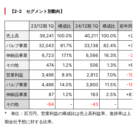
【2-2 セグメント別動向】
23/12期 1Q
構成比
24/12期 1Q
構成比
前年同期
売上高
39,241
100.0%
40,211
100.0%
+2.
バルブ事業
32,043
81.7%
33,138
82.4%
+3.
伸銅品事業
6,723
17.1%
6,566
16.3%
-2.
その他
474
1.2%
506
1.3%
+6.
営業利益
3,496
8.9%
2,812
7.0%
-19.
バルブ事業
4,488
14.0%
3,800
11.5%
-15.
伸銅品事業
87
1.2%
163
2.5%
+87.
その他
-64
-
-43
-
* 単位：百万円。営業利益の構成比は売上高利益率。進捗率は上
期会社予想に対する比率。