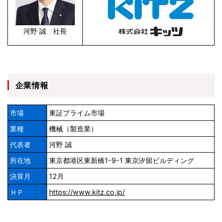
河野 誠 社長
企業情報
市場
東証プライム市場
業種
機械（製造業）
代表者
河野 誠
所在地
東京都港区東新橋1-9-1 東京汐留ビルディング
決算月
12月
ＨＰ
https://www.kitz.co.jp/