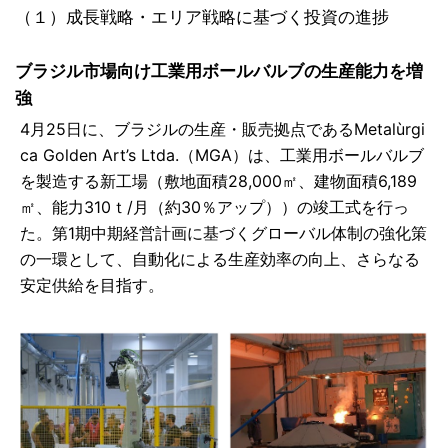
（１）成長戦略・エリア戦略に基づく投資の進捗
ブラジル市場向け工業用ボールバルブの生産能力を増
強
4月25日に、ブラジルの生産・販売拠点であるMetalùrgi
ca Golden Art’s Ltda.（MGA）は、工業用ボールバルブ
を製造する新工場（敷地面積28,000㎡、建物面積6,189
㎡、能力310ｔ/月（約30％アップ））の竣工式を行っ
た。第1期中期経営計画に基づくグローバル体制の強化策
の一環として、自動化による生産効率の向上、さらなる
安定供給を目指す。