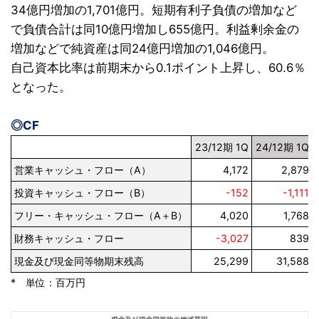
34億円増加の1,701億円。短期有利子負債の増加など
で負債合計は同10億円増加し655億円。利益剰余金の
増加などで純資産は同24億円増加の1,046億円。
自己資本比率は前期末から0.1ポイント上昇し、60.6％
となった。
◎CF
23/12期 1Q
24/12期 1Q
営業キャッシュ・フロー（A）
4,172
2,879
投資キャッシュ・フロー（B）
-152
-1,111
フリー・キャッシュ・フロー（A＋B）
4,020
1,768
財務キャッシュ・フロー
-3,027
839
現金及び現金同等物期末残高
25,299
31,588
* 単位：百万円