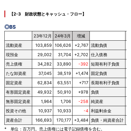
【2-3 財政状態とキャッシュ・フロー】
◎BS
23年12月
24年3月
増減
2
流動資産
103,859
106,626
+2,767
流動負債
現預金
29,002
31,704
+2,702
仕入債務
売上債権
34,282
33,890
-392
短期有利子負債
たな卸資産
37,045
38,519
+1,474
固定負債
固定資産
62,834
63,551
+717
長期有利子負債
有形固定資産
49,932
50,910
+978
負債
無形固定資産
1,964
1,706
-258
純資産
投資その他
10,937
10,933
-4
利益剰余金
資産合計
166,693
170,177
+3,484
負債・純資産合計
1
* 単位：百万円。売上債権には電子記録債権を含む。