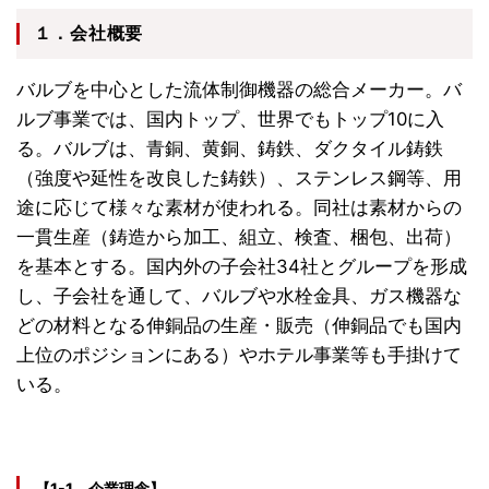
１．会社概要
バルブを中心とした流体制御機器の総合メーカー。バ
ルブ事業では、国内トップ、世界でもトップ10に入
る。バルブは、青銅、黄銅、鋳鉄、ダクタイル鋳鉄
（強度や延性を改良した鋳鉄）、ステンレス鋼等、用
途に応じて様々な素材が使われる。同社は素材からの
一貫生産（鋳造から加工、組立、検査、梱包、出荷）
を基本とする。国内外の子会社34社とグループを形成
し、子会社を通して、バルブや水栓金具、ガス機器な
どの材料となる伸銅品の生産・販売（伸銅品でも国内
上位のポジションにある）やホテル事業等も手掛けて
いる。
【1-1 企業理念】