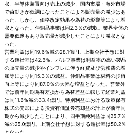
収。半導体装置向け売上の減少、国内市場・海外市場
で荷動きが低調になったことによる販売量の減少はあ
った。しかし、価格改定効果や為替の影響等により増
収となった。伸銅品事業は同2.3％の減収。業界全体の
需要低迷もあり販売量が減少したことにより減収とな
った。
営業利益は同19.6％減の28.1億円。上期会社予想に対
する進捗率は42.6％。バルブ事業は利益率の高い製品
の販売量の減少やインフレに伴う経費及び労務費の増
加等により同15.3％の減益。伸銅品事業は材料の歩留
向上等により同87.0％の大幅な増益となった。営業外
では前年同期為替差損から為替差益に転じて経常利益
は同11.6％減の33.4億円。特別利益における政策保有
株式の売却による投資有価証券売却益の計上が前年同
期から減少したことにより、四半期純利益は同25.7％
減の25.0億円。上期会社予想に対する進捗率は50.2％
となった。