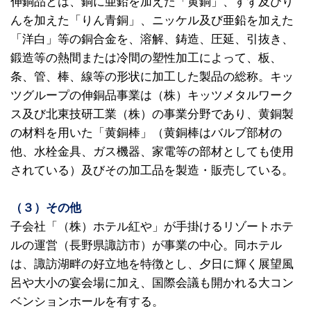
伸銅品とは、銅に亜鉛を加えた「黄銅」、すず及びり
んを加えた「りん青銅」、ニッケル及び亜鉛を加えた
「洋白」等の銅合金を、溶解、鋳造、圧延、引抜き、
鍛造等の熱間または冷間の塑性加工によって、板、
条、管、棒、線等の形状に加工した製品の総称。キッ
ツグループの伸銅品事業は（株）キッツメタルワーク
ス及び北東技研工業（株）の事業分野であり、黄銅製
の材料を用いた「黄銅棒」（黄銅棒はバルブ部材の
他、水栓金具、ガス機器、家電等の部材としても使用
されている）及びその加工品を製造・販売している。
（３）その他
子会社「（株）ホテル紅や」が手掛けるリゾートホテ
ルの運営（長野県諏訪市）が事業の中心。同ホテル
は、諏訪湖畔の好立地を特徴とし、夕日に輝く展望風
呂や大小の宴会場に加え、国際会議も開かれる大コン
ベンションホールを有する。