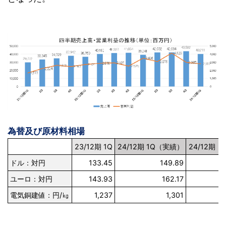
為替及び原材料相場
23/12期 1Q
24/12期 1Q（実績）
24/12期
ドル：対円
133.45
149.89
1
ユーロ：対円
143.93
162.17
1
電気銅建値：円/㎏
1,237
1,301