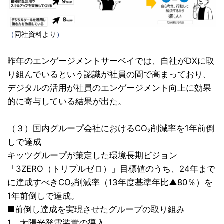
（
同社資料より
）
昨年のエンゲージメントサーベイでは、自社がDXに取
り組んでいるという認識が社員の間で高まっており、
デジタルの活用が社員のエンゲージメント向上に効果
的に寄与している結果が出た。
（３）国内グループ会社におけるCO₂削減率を1年前倒
しで達成
キッツグループが策定した環境長期ビジョン
「3ZERO（トリプルゼロ）」目標値のうち、24年まで
に達成すべきCO₂削減率（13年度基準年比▲80％）を
1年前倒しで達成。
■前倒し達成を実現させたグループの取り組み
1．太陽光発電装置の導入