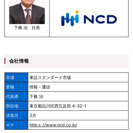
下條 治 社長
会社情報
市場
東証スタンダード市場
業種
情報・通信
代表者
下條 治
所在地
東京都品川区西五反田 4-32-1
決算月
3月
ＨＰ
httpｓ://www.ncd.co.jp/