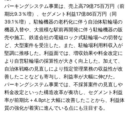
パーキングシステム事業は、売上高79億75百万円（前
期比9.3％増）、セグメント利益17億86百万円（同
39.1％増）。駐輪機器の老朽化に伴う自治体駐輪場の
機器入替や、大規模な駅前再開発に伴う駐輪機器の販
売や施工、鉄道会社の電磁ロック式駐輪場への切替な
ど、大型案件を受注した。また、駐輪場利用料収入が
堅調に推移した。利益面では、増収効果や料金改定に
より自営駐輪場の採算性が大きく向上した。加えて、
自治体戦略の見直しにより指定管理業務の収益性が改
善したことなども寄与し、利益率が大幅に伸びた。
パーキングシステム事業では、不採算案件の見直しや
料金改定といった構造改革が奏功し、セグメント利益
率が前期比＋4.8ptと大幅に改善したことから、利益体
質の強化が着実に進んでいる点にも注目する。