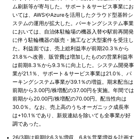
ム刷新等が寄与した。サポート＆サービス事業にお
いては、AWSやAzureを活用したクラウド型基幹シ
ステムの運用が拡大した。パーキングシステム事業
においては、自治体駐輪場の機器入替や駅前再開発
に伴う駐輪機器の販売・施工など大型案件を受注し
た。利益面では、売上総利益率が前期20.3％から
21.8％へ改善、販管費は増加したものの営業利益率
は前期8.3％から9.3％に向上した。システム開発事
業が21.1％、サポート＆サービス事業は21.0％、パ
ーキングシステム事業が39.1％の増益。期末配当は
前期から3.00円/株増配の37.00円を実施。年間では
前期から20.00円/株増配の70.00円。配当性向は
30.0％。なお、売上高のうちオーガニック成長率
は+10.1％であり、新規連結を除いても全事業が好
調であった。
26/3期は前期比6.3％増収、6.8％営業増益を計画す