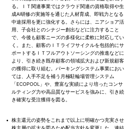
る。ＩＴ関連事業ではクラウド関連の資格取得や生
成AI研修の実施等を通じた人材育成、即戦力となる
中途採用を更に強化する。さらには、ニアショア活
用、子会社とのシナジー創出などに注力すること
で、今後も顧客ニーズの多様化に柔軟に対応してい
く。また、顧客のＩＴライフサイクルを包括的にサ
ポートするＩＴフルアウトソーシングの推進などに
より、引き続き既存顧客の領域拡大および新規顧客
の獲得に取り組む。パーキングシステム事業におい
ては、人手不足を補う月極駐輪場管理システム
「ECOPOOL」や、豊富な実績により培ったコンサ
ルティング力や高品質なサービスを強みに、引き続
き確実な受注獲得を図る。
株主還元の姿勢をこれまで以上に明確かつ充実させ
株主層の拡大を図るため配当方針を変更した。連結