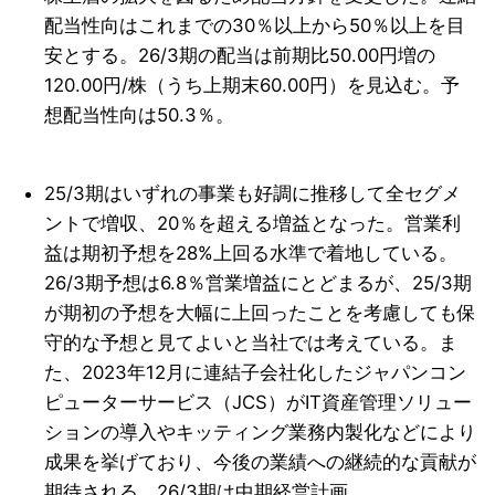
配当性向はこれまでの30％以上から50％以上を目
安とする。26/3期の配当は前期比50.00円増の
120.00円/株（うち上期末60.00円）を見込む。予
想配当性向は50.3％。
25/3期はいずれの事業も好調に推移して全セグメ
ントで増収、20％を超える増益となった。営業利
益は期初予想を28%上回る水準で着地している。
26/3期予想は6.8％営業増益にとどまるが、25/3期
が期初の予想を大幅に上回ったことを考慮しても保
守的な予想と見てよいと当社では考えている。ま
た、2023年12月に連結子会社化したジャパンコン
ピューターサービス（JCS）がIT資産管理ソリュー
ションの導入やキッティング業務内製化などにより
成果を挙げており、今後の業績への継続的な貢献が
期待される。26/3期は中期経営計画