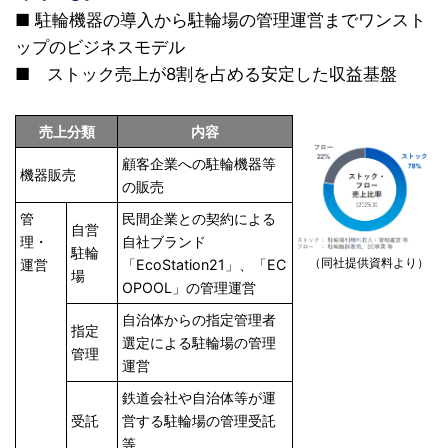
■ 駐輪機器の導入から駐輪場の管理運営までワンスト
ップのビジネスモデル
■ ストック売上が8割を占める安定した収益基盤
売上分類
内容
顧客企業への駐輪機器等
機器販売
の販売
管
民間企業との契約による
自営
理・
自社ブランド
駐輪
（同社提供資料より）
運営
「EcoStation21」、「EC
場
OPOOL」の管理運営
自治体からの指定管理者
指定
選定による駐輪場の管理
管理
運営
鉄道会社や自治体等が運
受託
営する駐輪場の管理受託
等