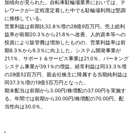
加傾向が見られた。自転車駐輪場業界においては、テ
レワークが一定程度定着した中でも駐輪場利用は堅調
に推移している。
営業利益は前期比32.8％増の28億9百万円。売上総利
益率が前期20.3％から21.8％へ改善、人的資本等への
投資により販管費は増加したものの、営業利益率は前
期8.3％から9.3％に向上した。
システム開発事業が
21.1％、サポート＆サービス事業は21.0％、パーキング
システム事業が39.1％の増益。
経常利益は同33.3％増
の28億52百万円、親会社株主に帰属する当期純利益は
同37.3％増の19億5百万円となった。
期末配当は前期から3.00円/株増配の37.00円を実施す
る。年間では前期から20.00円/株増配の70.00円。配
当性向は30.0％。