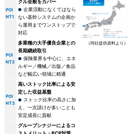
クル全般をカバー
企業活動になくてはなら
POI
●
NT1
ない基幹システムの企画か
ら運用までワンストップで
対応
多業種の大手優良企業との
（同社提供資料より）
長期継続取引
POI
保険業界を中心に、エネ
●
NT2
ルギー／機械／出版／食品
など幅広い領域に精通
高いストック比率による安
定した収益基盤
POI
ストック比率の高さに加
●
NT3
え、一次請けが多いことも
安定成長に貢献
グループシナジーによるコ
ストメリット・BCP対策