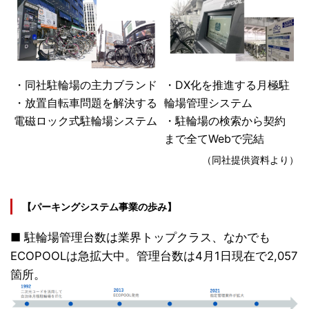
・同社駐輪場の主力ブランド
・DX化を推進する月極駐
・放置自転車問題を解決する
輪場管理システム
電磁ロック式駐輪場システム
・駐輪場の検索から契約
まで全てWebで完結
（同社提供資料より）
【パーキングシステム事業の歩み】
■ 駐輪場管理台数は業界トップクラス、なかでも
ECOPOOLは急拡大中。管理台数は4月1日現在で2,057
箇所。