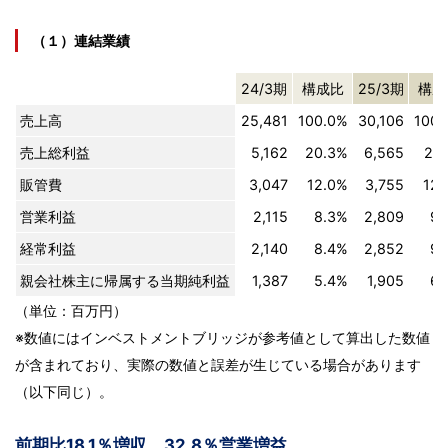
（１）連結業績
24/3期
構成比
25/3期
構成
売上高
25,481
100.0%
30,106
100.
売上総利益
5,162
20.3%
6,565
21.
販管費
3,047
12.0%
3,755
12.
営業利益
2,115
8.3%
2,809
9.
経常利益
2,140
8.4%
2,852
9.
親会社株主に帰属する当期純利益
1,387
5.4%
1,905
6.
（単位：百万円）
※数値にはインベストメントブリッジが参考値として算出した数値
が含まれており、実際の数値と誤差が生じている場合があります
（以下同じ）。
前期比18.1％増収、32.8％営業増益