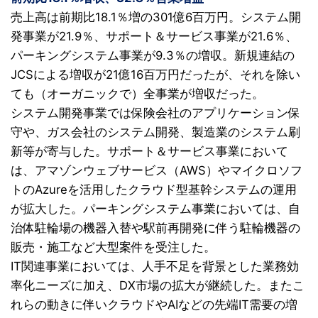
売上高は前期比18.1％増の301億6百万円。
システム開
発事業が21.9％、サポート＆サービス事業が21.6％、
パーキングシステム事業が9.3％の増収。新規連結の
JCSによる増収が21億16百万円だったが、それを除い
ても（オーガニックで）全事業が増収だった。
システム開発事業では保険会社のアプリケーション保
守や、ガス会社のシステム開発、製造業のシステム刷
新等が寄与した。サポート＆サービス事業において
は、アマゾンウェブサービス（AWS）やマイクロソフ
トのAzureを活用したクラウド型基幹システムの運用
が拡大した。パーキングシステム事業においては、自
治体駐輪場の機器入替や駅前再開発に伴う駐輪機器の
販売・施工など大型案件を受注した。
IT関連事業においては、人手不足を背景とした業務効
率化ニーズに加え、DX市場の拡大が継続した。またこ
れらの動きに伴いクラウドやAIなどの先端IT需要の増