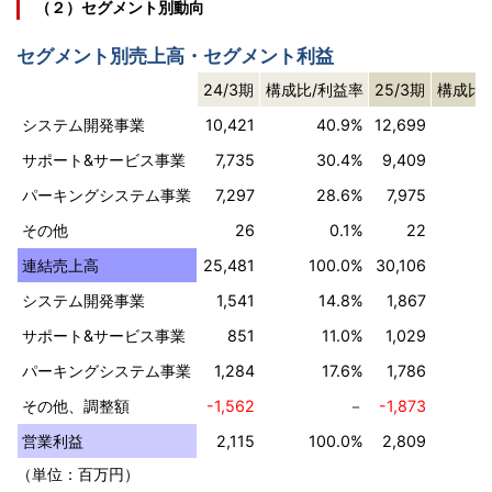
（２）セグメント別動向
セグメント別売上高・セグメント利益
24/3期
構成比/利益率
25/3期
構成比
システム開発事業
10,421
40.9%
12,699
サポート&サービス事業
7,735
30.4%
9,409
パーキングシステム事業
7,297
28.6%
7,975
その他
26
0.1%
22
連結売上高
25,481
100.0%
30,106
1
システム開発事業
1,541
14.8%
1,867
サポート&サービス事業
851
11.0%
1,029
パーキングシステム事業
1,284
17.6%
1,786
その他、調整額
-1,562
－
-1,873
営業利益
2,115
100.0%
2,809
1
（単位：百万円）