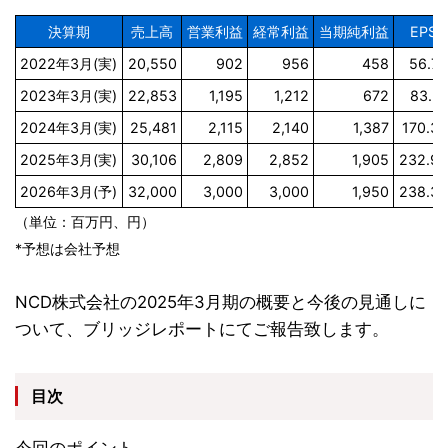
決算期
売上高
営業利益
経常利益
当期純利益
EPS
2022年3月(実)
20,550
902
956
458
56.78
2023年3月(実)
22,853
1,195
1,212
672
83.31
2024年3月(実)
25,481
2,115
2,140
1,387
170.38
2025年3月(実)
30,106
2,809
2,852
1,905
232.95
2026年3月(予)
32,000
3,000
3,000
1,950
238.38
（単位：百万円、円）
*予想は会社予想
NCD株式会社の2025年3月期の概要と今後の見通しに
ついて、ブリッジレポートにてご報告致します。
目次
今回のポイント