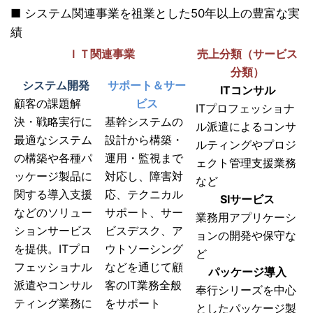
■ システム関連事業を祖業とした50年以上の豊富な実
績
ＩＴ関連事業
売上分類（サービス
分類）
システム開発
サポート＆サー
ITコンサル
顧客の課題解
ビス
ITプロフェッショナ
決・戦略実行に
基幹システムの
ル派遣によるコンサ
最適なシステム
設計から構築・
ルティングやプロジ
の構築や各種パ
運用・監視まで
ェクト管理支援業務
ッケージ製品に
対応し、障害対
など
関する導入支援
応、テクニカル
SIサービス
などのソリュー
サポート、サー
業務用アプリケーシ
ションサービス
ビスデスク、ア
ョンの開発や保守な
を提供。ITプロ
ウトソーシング
ど
フェッショナル
などを通じて顧
パッケージ導入
派遣やコンサル
客のIT業務全般
奉行シリーズを中心
ティング業務に
をサポート
としたパッケージ製