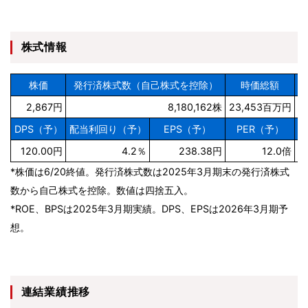
株式情報
株価
発行済株式数（自己株式を控除）
時価総額
R
2,867円
8,180,162株
23,453百万円
DPS（予）
配当利回り（予）
EPS（予）
PER（予）
B
120.00円
4.2％
238.38円
12.0倍
*株価は6/20終値。発行済株式数は2025年3月期末の発行済株式
数から自己株式を控除。数値は四捨五入。
*ROE、BPSは2025年3月期実績。DPS、EPSは2026年3月期予
想。
連結業績推移