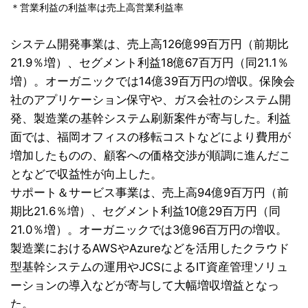
＊営業利益の利益率は売上高営業利益率
システム開発事業は、売上高126億99百万円（前期比
21.9％増）、セグメント利益18億67百万円（同21.1％
増）。オーガニックでは14億39百万円の増収。保険会
社のアプリケーション保守や、ガス会社のシステム開
発、製造業の基幹システム刷新案件が寄与した。利益
面では、福岡オフィスの移転コストなどにより費用が
増加したものの、顧客への価格交渉が順調に進んだこ
となどで収益性が向上した。
サポート＆サービス事業は、売上高94億9百万円（前
期比21.6％増）、セグメント利益10億29百万円（同
21.0％増）。オーガニックでは3億96百万円の増収。
製造業におけるAWSやAzureなどを活用したクラウド
型基幹システムの運用やJCSによるIT資産管理ソリュ
ーションの導入などが寄与して大幅増収増益となっ
た。