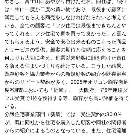
めざし、富士山にあやかり付けた社名。同社は、｢家｣
は一生に一度か二度の買い物であり、最後まで顧客に
満足してもらえる商売をしなければならないと考えて
いる。全ての顧客に「フジ住宅は最後まできちんとや
ってくれる、フジ住宅で家を買って良かった」と喜ん
でもらえるよう、安全で安心出来る心のこもった商品
とサービスの提供、顧客の期待と信頼に応えることを
何よりも大切に考え、創業以来顧客に顔を向けた責任
を負える住まいづくりを続けている。こうした結果、
既存顧客と協力業者からの新規顧客の紹介や既存顧客
からのリピート契約が多く、2025年オリコン顧客満足
度®調査においても「近畿」、「大阪府」で5年連続ダ
ブル受賞で1位を獲得する等、顧客から高い評価を得て
いる。
分譲住宅事業部門（新築）では、受注契約の30.0％
が、既に同社から住宅を購入した顧客や同社の関係者
からの紹介によるものとなっている。また、住宅流通