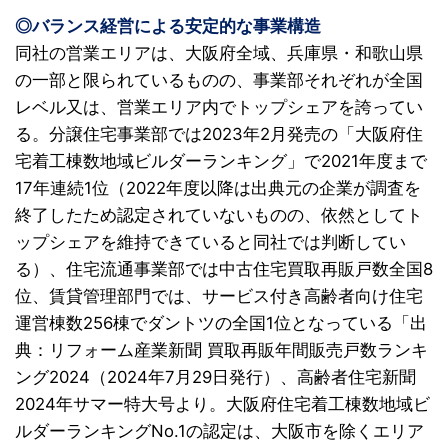
◎バランス経営による安定的な事業構造
同社の営業エリアは、大阪府全域、兵庫県・和歌山県
の一部と限られているものの、事業部それぞれが全国
レベル又は、営業エリア内でトップシェアを誇ってい
る。分譲住宅事業部では2023年2月発売の「大阪府住
宅着工棟数地域ビルダーランキング」で2021年度まで
17年連続1位（2022年度以降は出典元の企業が調査を
終了したため認定されていないものの、依然としてト
ップシェアを維持できていると同社では判断してい
る）、住宅流通事業部では中古住宅買取再販戸数全国8
位、賃貸管理部門では、サービス付き高齢者向け住宅
運営棟数256棟でダントツの全国1位となっている「出
典：リフォーム産業新聞 買取再販年間販売戸数ランキ
ング2024（2024年7月29日発行）、高齢者住宅新聞
2024年サマー特大号より。大阪府住宅着工棟数地域ビ
ルダーランキングNo.1の認定は、大阪市を除くエリア