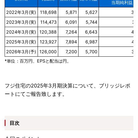
当期純利益
2022年3月(実)
118,698
5,871
5,627
3,
2023年3月(実)
114,473
6,091
5,744
3,
2024年3月(実)
120,388
7,264
6,643
4,
2025年3月(実)
123,927
7,894
6,987
4,
2026年3月(予)
126,000
7,200
5,700
3,
*単位：百万円、EPSと配当は円。
フジ住宅の2025年3月期決算について、ブリッジレポ
ートにてご報告致します。
目次