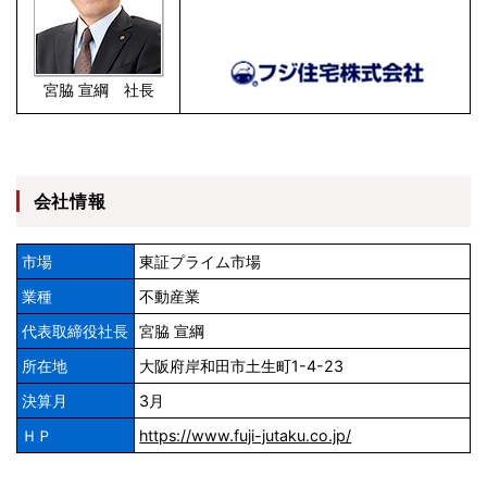
宮脇 宣綱 社長
会社情報
市場
東証プライム市場
業種
不動産業
代表取締役社長
宮脇 宣綱
所在地
大阪府岸和田市土生町1-4-23
決算月
3月
ＨＰ
https://www.fuji-jutaku.co.jp/