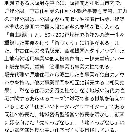
地盤である大阪府を中心に、阪神間と和歌山市内で、
戸建分譲・中古住宅等の住宅･不動産事業を展開。主力
の戸建分譲は、分譲ながら間取りや設備仕様等、建築
基準法の範囲内で最大限に顧客の要望を取り入れる
「自由設計」と、50～200戸規模で街並みの統一性を
重視した開発を行う「街づくり」に特徴がある。ま
た、中古住宅の改装販売、金融機関とタイアップした
土地有効活用事業や個人投資家向け一棟売賃貸アパー
ト販売事業、賃貸・管理事業も事業の柱である。
販売代理や戸建住宅から派生した各事業が独自のノウ
ハウを持ち、他の事業部門を相互に補完する（相乗効
果）、単なる住宅の分譲会社ではなく地域や時代の住
宅に関するあらゆるニーズに対応できる機能を備えて
いることが「住まいのトータルクリエイター」である
同社の特長だ。地域密着型経営の特長を活かし、顧客
に顔を向けた「売りっぱなし」、「建てっぱなし」の
ない顧客満足度の高い住宅づくりを目指している。