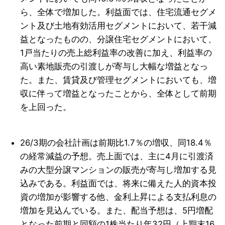
ら、全体で増加した。利益面では、住宅流通セグメ
ント及び土地有効活用セグメントにおいて、若干減
益となったものの、分譲住宅セグメントにおいて、
1戸当たりの売上総利益率の改善に加え、利益率の
高い素地販売の引渡しが寄与し大幅な増益となっ
た。また、賃貸及び管理セグメントにおいても、増
収に伴って増益となったことから、全体として前期
を上回った。
26/3期の会社計画は前期比1.7％の増収、同18.4％
の経常減益の予想。売上面では、主に4月に引渡済
みの大型分譲マンションの販売が寄与し増加する見
込みである。利益面では、将来に備えた人的資本投
資の増加が影響する他、金利上昇による支払利息の
増加を見込んでいる。また、配当予想は、5円増配
となった前期と同額の1株当たり年32円（上期末16