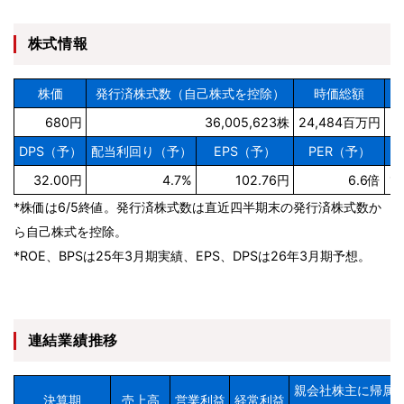
株式情報
株価
発行済株式数（自己株式を控除）
時価総額
R
680円
36,005,623株
24,484百万円
DPS（予）
配当利回り（予）
EPS（予）
PER（予）
B
32.00円
4.7%
102.76円
6.6倍
1,
*株価は6/5終値。発行済株式数は直近四半期末の発行済株式数か
ら自己株式を控除。
*ROE、BPSは25年3月期実績、EPS、DPSは26年3月期予想。
連結業績推移
親会社株主に帰属
決算期
売上高
営業利益
経常利益