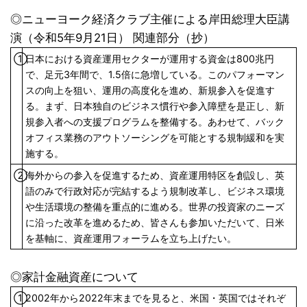
◎ニューヨーク経済クラブ主催による岸田総理大臣講
演（令和5年9月21日） 関連部分（抄）
①
日本における資産運用セクターが運用する資金は800兆円
で、足元3年間で、1.5倍に急増している。このパフォーマン
スの向上を狙い、運用の高度化を進め、新規参入を促進す
る。まず、日本独自のビジネス慣行や参入障壁を是正し、新
規参入者への支援プログラムを整備する。あわせて、バック
オフィス業務のアウトソーシングを可能とする規制緩和を実
施する。
②
海外からの参入を促進するため、資産運用特区を創設し、英
語のみで行政対応が完結するよう規制改革し、ビジネス環境
や生活環境の整備を重点的に進める。世界の投資家のニーズ
に沿った改革を進めるため、皆さんも参加いただいて、日米
を基軸に、資産運用フォーラムを立ち上げたい。
◎家計金融資産について
①
2002年から2022年末までを見ると、米国・英国ではそれぞ