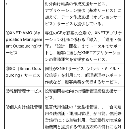
r
対外向け帳票の作成支援サービス。
アプリケーション提供（基本サービス）に
加えて、データ作成支援（オプションサー
ビス）サービスも提供している。
⑩XNET-AMO (Ap
専任のCEが顧客の立場で、XNETアプリケ
plication Managem
ーション利用に係わる「導入」「運用・保
ent Outsourcing)サ
守」「設計・開発」までトータルでサポー
ービス
トし、顧客に適したXNETアプリケーショ
ンの業務運営を支援するサービス。
⑪SO（Smart Outs
同社がXNETサービス（バック・ミドル・
ourcing）サービス
投信等）を利用して、経理処理やレポート
作成など、顧客業務を代行するサービス。
⑫報酬管理サービス
投資顧問会社向けの報酬管理業務支援サー
ビス。
⑬個人向け信託管理
遺言代用信託の「受益権管理」、「合同運
用金銭信託・運用口管理」が可能。信託兼
営銀行による単独利用、信託銀行が地域金
融機関と提携する代理店方式の何れにも対