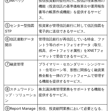
④IMバック
投信投資顧問会社向けに投信計理業務用の
機能（投資信託の基準価格算出や運用報告
書等の帳票作成機能）を提供するサービ
ス。
⑤センター型指図
投資家が管理信託銀行に対して信託指図を
STP
電子的に送信できるサービス。
⑥信託連動データ
管理信託銀行が再信託している特金、ファ
開示
ントラ等のポートフォリオデータ（取引、
残高、ポートフォリオ属性）をXNETフォ
ーマットで受信できるサービス。
⑦融資管理
プライマリー・セカンダリー・シンジケー
ト・住宅ローン等、形態に関係なく融資業
務全般を一律のプラットフォームで管理す
る機能を提供するサービス。
⑧スチュワードシ
株主議決権管理業務をサポートする機能を
ップ・ソリューショ
提供するサービス。
ン
⑨Report Manage
投信、投資顧問業務において必要となる、