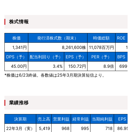
株式情報
株価
発行済株式数（期末）
時価総額
ROE（
1,341円
8,261,600株
11,078百万円
10
DPS（予）
配当利回り（予）
EPS（予）
PER（予）
BPS（
45.00円
3.4%
150.72円
8.9倍
699.
*株価は6/23終値。各数値は25年3月期決算短信より。
業績推移
決算期
売上高
営業利益
経常利益
当期純利益
EPS
22年3月（実）
5,419
968
995
718
86.95