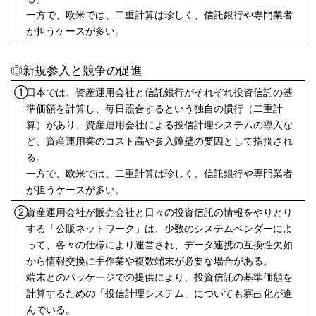
一方で、欧米では、二重計算は珍しく、信託銀行や専門業者
が担うケースが多い。
◎新規参入と競争の促進
①
日本では、資産運用会社と信託銀行がそれぞれ投資信託の基
準価額を計算し、毎日照合するという独自の慣行（二重計
算）があり、資産運用会社による投信計理システムの導入な
ど、資産運用業のコスト高や参入障壁の要因として指摘され
る。
一方で、欧米では、二重計算は珍しく、信託銀行や専門業者
が担うケースが多い。
②
資産運用会社が販売会社と日々の投資信託の情報をやりとり
する「公販ネットワーク」は、少数のシステムベンダーによ
って、各々の仕様により運営され、データ連携の互換性欠如
から情報交換に手作業や複数端末が必要な場合がある。
端末とのパッケージでの提供により、投資信託の基準価額を
計算するための「投信計理システム」についても寡占化が進
んでいる。