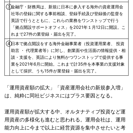
③
金融庁・財務局は、新規に日本に参入する海外の資産運用会
社等の登録に関する事前相談、登録手続及び登録後の監督を
英語で行うとともに、これらの業務をワンストップで行う
「拠点開設サポートオフィス」を2021年１月12日に開設。こ
れまで27件の業登録・届出を完了。
④
日本で拠点開設をする海外金融事業者（投資運用業者、 投資
助言 ・ 代理業者等）に対し、創業面や生活面の情報提供・相
談・支援を、英語により無料かつワンストップで提供する事
業を2021年6月に開始。これまで計35件を本事業の支援対象
として採択、うち15件が業登録・届出を完了。
「運用資産額の拡大」「資産運用会社の新規参入増」
は、純粋に同社ビジネスにはプラス要因となる。
運用資産額が拡大する中、オルタナティブ投資など運
用資産の多様化も進むと思われる。運用会社は、運用
能力向上に今まで以上に経営資源を集中させたいと考