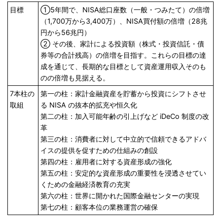
目標
①5年間で、NISA総口座数（一般・つみたて）の倍増
（1,700万から3,400万）、NISA買付額の倍増（28兆
円から56兆円）
② その後、家計による投資額（株式・投資信託・債
券等の合計残高）の倍増を目指す。これらの目標の達
成を通じて、長期的な目標として資産運用収入そのも
のの倍増も見据える。
7本柱の
第一の柱：家計金融資産を貯蓄から投資にシフトさせ
取組
る NISA の抜本的拡充や恒久化
第二の柱：加入可能年齢の引上げなど iDeCo 制度の改
革
第三の柱：消費者に対して中立的で信頼できるアドバ
イスの提供を促すための仕組みの創設
第四の柱：雇用者に対する資産形成の強化
第五の柱：安定的な資産形成の重要性を浸透させてい
くための金融経済教育の充実
第六の柱：世界に開かれた国際金融センターの実現
第七の柱：顧客本位の業務運営の確保