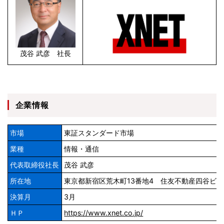
茂谷 武彦 社長
企業情報
市場
東証スタンダード市場
業種
情報・通信
代表取締役社長
茂谷 武彦
所在地
東京都新宿区荒木町13番地4 住友不動産四谷ビル
決算月
3月
ＨＰ
https://www.xnet.co.jp/