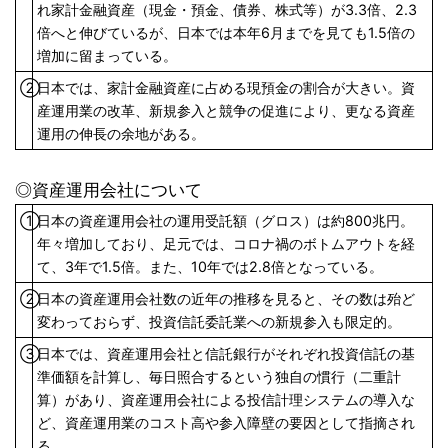
れ家計金融資産（現金・預金、債券、株式等）が3.3倍、2.3
倍へと伸びているが、日本では本年6月までを見ても1.5倍の
増加に留まっている。
②
日本では、家計金融資産に占める現預金の割合が大きい。資
産運用業の改革、新規参入と競争の促進により、更なる資産
運用の伸長の余地がある。
◎資産運用会社について
①
日本の資産運用会社の運用受託額（グロス）は約800兆円。
年々増加しており、足元では、コロナ禍のボトムアウトを経
て、3年で1.5倍。また、10年では2.8倍となっている。
②
日本の資産運用会社数の近年の推移を見ると、その数は殆ど
変わっておらず、投資信託委託業への新規参入も限定的。
③
日本では、資産運用会社と信託銀行がそれぞれ投資信託の基
準価額を計算し、毎日照合するという独自の慣行（二重計
算）があり、資産運用会社による投信計理システムの導入な
ど、資産運用業のコスト高や参入障壁の要因として指摘され
る。