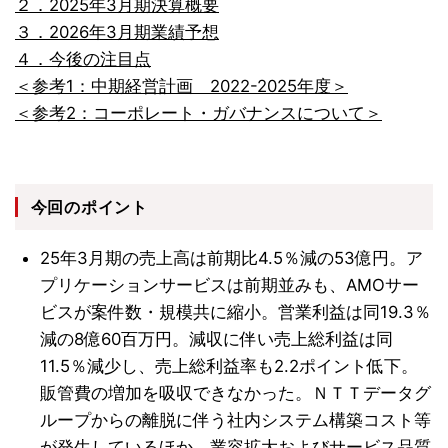
２．2025年3月期決算概要
３．2026年3月期業績予想
４．今後の注目点
＜参考1：中期経営計画 2022-2025年度＞
＜参考2：コーポレート・ガバナンスについて＞
今回のポイント
25年3月期の売上高は前期比4.5％減の53億円。ア
プリケーションサービスは前期並みも、AMOサー
ビスが案件数・規模共に縮小。営業利益は同19.3％
減の8億60百万円。減収に伴い売上総利益は同
11.5％減少し、売上総利益率も2.2ポイント低下。
販管費の増加を吸収できなかった。ＮＴＴデータグ
ループからの離脱に伴う社内システム構築コスト等
が発生しているほか、業容拡大およびサービス品質