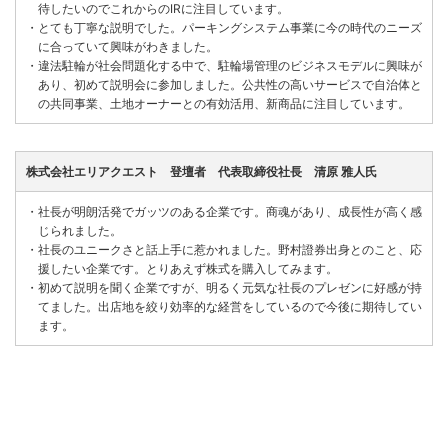
待したいのでこれからのIRに注目しています。
・
とても丁寧な説明でした。パーキングシステム事業に今の時代のニーズ
に合っていて興味がわきました。
・
違法駐輪が社会問題化する中で、駐輪場管理のビジネスモデルに興味が
あり、初めて説明会に参加しました。公共性の高いサービスで自治体と
の共同事業、土地オーナーとの有効活用、新商品に注目しています。
株式会社エリアクエスト 登壇者 代表取締役社長 清原 雅人氏
・
社長が明朗活発でガッツのある企業です。商魂があり、成長性が高く感
じられました。
・
社長のユニークさと話上手に惹かれました。野村證券出身とのこと、応
援したい企業です。とりあえず株式を購入してみます。
・
初めて説明を聞く企業ですが、明るく元気な社長のプレゼンに好感が持
てました。出店地を絞り効率的な経営をしているので今後に期待してい
ます。