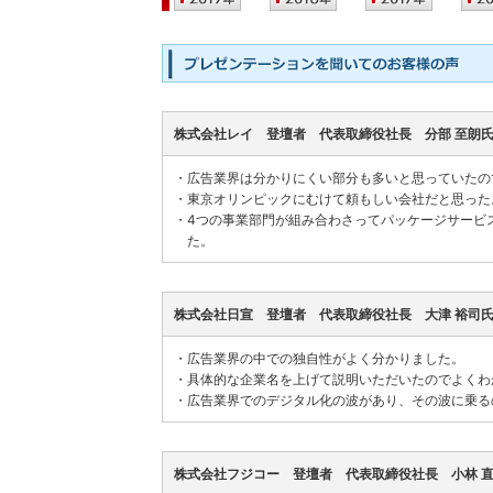
株式会社レイ 登壇者 代表取締役社長 分部 至朗
・
広告業界は分かりにくい部分も多いと思っていたの
・
東京オリンピックにむけて頼もしい会社だと思った
・
4つの事業部門が組み合わさってパッケージサービ
た。
株式会社日宣 登壇者 代表取締役社長 大津 裕司
・
広告業界の中での独自性がよく分かりました。
・
具体的な企業名を上げて説明いただいたのでよくわ
・
広告業界でのデジタル化の波があり、その波に乗る
株式会社フジコー 登壇者 代表取締役社長 小林 