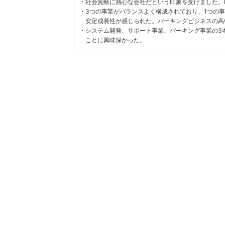
・
社会貢献に熱心な会社だという印象を受けました。
・
3つの事業がバランスよく構成されており、1つの
安定成長性が感じられた。パーキングビジネスの高
・
システム開発、サポート事業、パーキング事業の3
ことに興味深かった。