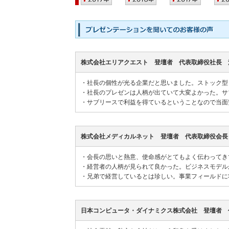
株式会社エリアクエスト 登壇者 代表取締役社長 
・
社長の個性が光る企業だと思いました。ストック型
・
社長のプレゼンは人柄が出ていて大変よかった。サ
・
サブリースで利益を得ているということなので当面
株式会社メディカルネット 登壇者 代表取締役会長
・
会長の思いと熱意、使命感がとてもよく伝わってき
・
経営者の人柄が見られて良かった。ビジネスモデル
・
兄弟で経営しているとは珍しい。事業フィールドに
日本コンピュータ・ダイナミクス株式会社 登壇者 