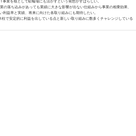
IT事業を核として駐輪場にも活かすという発想がすばらしい。
事業の落ち込みがあっても業績に大きな影響が出ない仕組みから事業の相乗効果、
い利益率と実績、将来に向けた各取り組みにも期待したい。
本柱で安定的に利益を出している点と新しい取り組みに数多くチャレンジしている