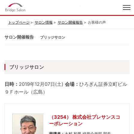
index
トップページ
サロン情報
サロン開催報告
お客様の声
サロン開催報告
ブリッジサロン
ブリッジサロン
日時：
2019年12月07日(土)
会場：
ひろぎん証券立町ビル
９Ｆホール（広島）
（3254） 株式会社プレサンスコ
ーポレーション
登壇者：
大村 和男 経営企画部 部長