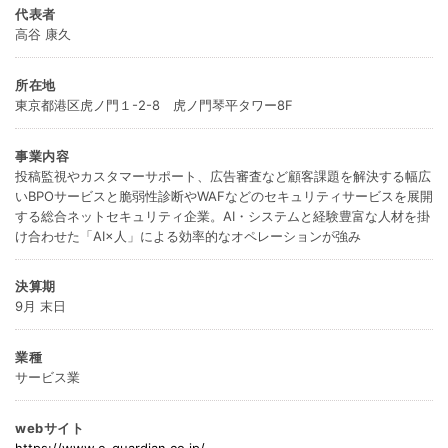
代表者
高谷 康久
所在地
東京都港区虎ノ門１-2-8 虎ノ門琴平タワー8F
事業内容
投稿監視やカスタマーサポート、広告審査など顧客課題を解決する幅広
いBPOサービスと脆弱性診断やWAFなどのセキュリティサービスを展開
する総合ネットセキュリティ企業。AI・システムと経験豊富な人材を掛
け合わせた「AI×人」による効率的なオペレーションが強み
決算期
9月 末日
業種
サービス業
webサイト
https://www.e-guardian.co.jp/