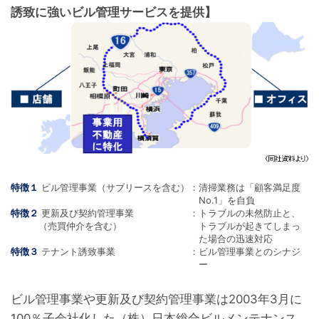
誘致に強いビル管理サービスを提供】
特徴１
ビル管理事業（サブリースを含む）
：
清掃業務は「顧客満足度
No.1」を自負
特徴２
更新及び契約管理事業
：
トラブルの未然防止と、
（売買仲介を含む）
トラブルが起きてしまっ
た場合の迅速対応
特徴３
テナント誘致事業
：
ビル管理事業とのシナジ
ー
ビル管理事業や更新及び契約管理事業は2003年3月に
100％子会社化した（株）日本総合ビルメンテナンス