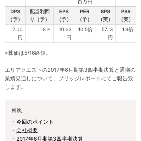
百万円
DPS
配当利回
EPS
PER
BPS
PBR
（予）
り（予）
（予）
（予）
（実）
（実）
2.00
1.8％
10.62
10.5倍
57.13
1.9倍
円
円
円
※株価は5/16終値。
エリアクエストの2017年6月期第3四半期決算と通期の
業績見通しについて、ブリッジレポートにてご報告致
します。
目次
・
今回のポイント
・
会社概要
・
2017年6月期第3四半期決算