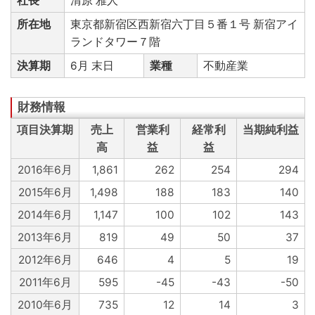
社長
清原 雅人
所在地
東京都新宿区西新宿六丁目５番１号 新宿アイ
ランドタワー７階
決算期
6月 末日
業種
不動産業
項目決算期
売上
営業利
経常利
当期純利益
高
益
益
2016年6月
1,861
262
254
294
2015年6月
1,498
188
183
140
2014年6月
1,147
100
102
143
2013年6月
819
49
50
37
2012年6月
646
4
5
19
2011年6月
595
-45
-43
-50
2010年6月
735
12
14
3