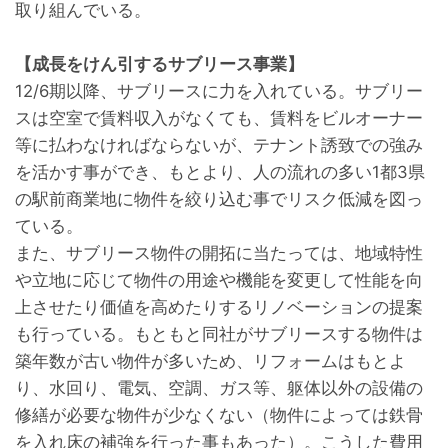
取り組んでいる。
【成長をけん引するサブリース事業】
12/6期以降、サブリースに力を入れている。サブリー
スは空室で賃料収入がなくても、賃料をビルオーナー
等に払わなければならないが、テナント誘致での強み
を活かす事ができ、もとより、人の流れの多い1都3県
の駅前商業地に物件を絞り込む事でリスク低減を図っ
ている。
また、サブリース物件の開拓に当たっては、地域特性
や立地に応じて物件の用途や機能を変更して性能を向
上させたり価値を高めたりするリノベーションの提案
も行っている。もともと同社がサブリースする物件は
築年数が古い物件が多いため、リフォームはもとよ
り、水回り、電気、空調、ガス等、躯体以外の設備の
修繕が必要な物件が少なくない（物件によっては鉄骨
を入れ床の補強を行った事もあった）。こうした費用