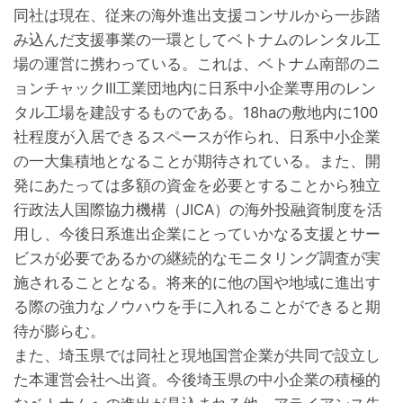
同社は現在、従来の海外進出支援コンサルから一歩踏
み込んだ支援事業の一環としてベトナムのレンタル工
場の運営に携わっている。これは、ベトナム南部のニ
ョンチャックIII工業団地内に日系中小企業専用のレン
タル工場を建設するものである。18haの敷地内に100
社程度が入居できるスペースが作られ、日系中小企業
の一大集積地となることが期待されている。また、開
発にあたっては多額の資金を必要とすることから独立
行政法人国際協力機構（JICA）の海外投融資制度を活
用し、今後日系進出企業にとっていかなる支援とサー
ビスが必要であるかの継続的なモニタリング調査が実
施されることとなる。将来的に他の国や地域に進出す
る際の強力なノウハウを手に入れることができると期
待が膨らむ。
また、埼玉県では同社と現地国営企業が共同で設立し
た本運営会社へ出資。今後埼玉県の中小企業の積極的