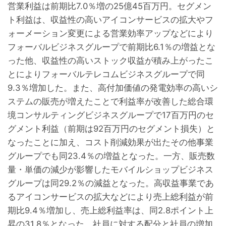
営業利益は前期比7.0％増の25億45百万円。セグメン
ト利益は、収益性の高いアイコンサービスの拡大やフ
ォーメーション変更による営業効率アップなどにより
フォーバルビジネスグループで前期比6.1％の増益とな
った他、収益性の高いストック収益が積み上がったこ
とによりフォーバルテレコムビジネスグループで同
9.3％増加した。また、高付加価値の発電効率の高いシ
ステムの販売が増えたことで利益率が改善した総合環
境コンサルティングビジネスグループで17百万円のセ
グメント利益（前期は92百万円のセグメント損失）と
なったことに加え、コスト削減効果が出たその他事業
グループでも同23.4％の増益となった。一方、販売数
量・単価の減少が影響したモバイルショップビジネス
グループは同29.2％の減益となった。高収益事業であ
るアイコンサービスの拡大などにより売上総利益が前
期比9.4％増加し、売上総利益率は、同2.8ポイント上
昇の31.8％となった。社員に対する配分と社員の増加