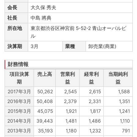
会長
大久保 秀夫
社長
中島 將典
所在地
東京都渋谷区神宮前 5-52-2 青山オーバルビ
ル
決算期
3月
業種
卸売業(商業)
項目決算
売上高
営業利
経常利
当期純利
期
益
益
益
2017年3月
50,262
2,545
2,615
1,588
2016年3月
50,408
2,379
2,331
1,351
2015年3月
45,075
1,921
1,817
1,241
2014年3月
39,443
1,481
1,486
1,110
2013年3月
35,193
1,180
1,232
791