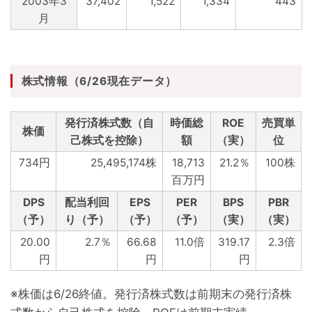
2003年3
37,402
1,522
1,334
443
月
株式情報（6/26現在データ）
発行済株式数（自
時価総
ROE
売買単
株価
己株式を控除）
額
（実）
位
734円
25,495,174株
18,713
21.2％
100株
百万円
DPS
配当利回
EPS
PER
BPS
PBR
（予）
り（予）
（予）
（予）
（実）
（実）
20.00
2.7％
66.68
11.0倍
319.17
2.3倍
円
円
円
※株価は6/26終値。発行済株式数は前期末の発行済株