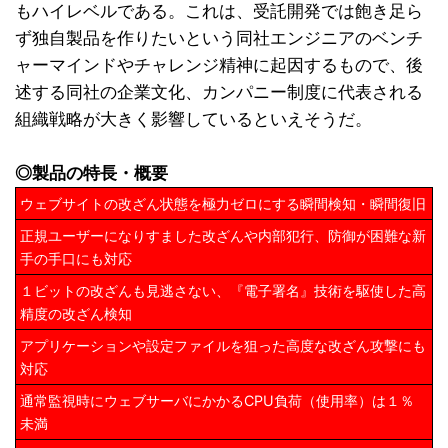
もハイレベルである。これは、受託開発では飽き足ら
ず独自製品を作りたいという同社エンジニアのベンチ
ャーマインドやチャレンジ精神に起因するもので、後
述する同社の企業文化、カンパニー制度に代表される
組織戦略が大きく影響しているといえそうだ。
◎製品の特長・概要
ウェブサイトの改ざん状態を極力ゼロにする瞬間検知・瞬間復旧
正規ユーザーになりすました改ざんや内部犯行、防御が困難な新
手の手口にも対応
１ビットの改ざんも見逃さない、『電子署名』技術を駆使した高
精度の改ざん検知
アプリケーションや設定ファイルを狙った高度な改ざん攻撃にも
対応
通常監視時にウェブサーバにかかるCPU負荷（使用率）は１％
未満