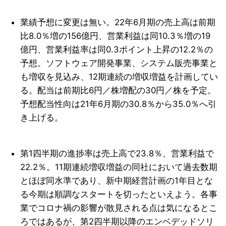
業績予想に変更は無い。22年6月期の売上高は前期
比8.0％増の156億円、営業利益は同10.3％増の19
億円、営業利益率は同0.3ポイント上昇の12.2％の
予想。ソフトウェア開発事業、システム販売事業と
も増収を見込み、12期連続の増収増益を計画してい
る。配当は前期比6円／株増配の30円／株を予定。
予想配当性向は21年6月期の30.8％から35.0％へ引
き上げる。
第1四半期の進捗率は売上高で23.8％、営業利益で
22.2％。11期連続増収増益の同社において過去数期
とほぼ同水準であり、新中期経営計画の1年目とな
る今期は順調なスタートを切ったといえよう。各事
業でコロナ禍の影響が散見される点は気になるとこ
ろではあるが、第2四半期以降のエンベデッドソリ