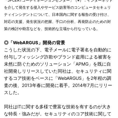
「JPCERTコーディネーションセンター」（※）：インターネット
を介して発生する侵入やサービス妨害等のコンピュータセキュリ
ティインシデントについて、日本国内に関する報告の受け付け、
対応の支援、発生状況の把握、手口の分析、再発防止のための対
策の検討や助言などを、技術的な立場から行なっている。
◎「WebARGUS」開発の背景
こうした状況の下、電子メールに電子署名を自動的に
付与しフィッシング詐欺やブランド盗用による被害を
未然に防ぐためのソリューション「APMG」を既に自
社開発しリリースしていた同社は、セキュリティに関
するコア技術をベースに「WebARGUS」を2年程の調
査の後、2013年春に開発に着手。2014年7月にリリー
スした。
同社はITに関する多様で豊富な技術を有するのが大き
な特長・強みだが、セキュリティのコア技術に関して