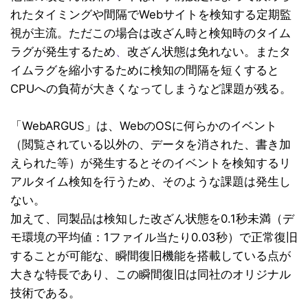
れたタイミングや間隔でWebサイトを検知する定期監
視が主流。ただこの場合は改ざん時と検知時のタイム
ラグが発生するため
、
改ざん状態は免れない。またタ
イムラグを縮小するために検知の間隔を短くすると
CPUへの負荷が大きくなってしまうなど課題が残る。
「WebARGUS」は、WebのOSに何らかのイベント
（閲覧されている以外の、データを消された、書き加
えられた等）が発生するとそのイベントを検知するリ
アルタイム検知を行うため、そのような課題は発生し
ない。
加えて、同製品は検知した改ざん状態を0.1秒未満（デ
モ環境の平均値：1ファイル当たり0.03秒）で正常復旧
することが可能な、瞬間復旧機能を搭載している点が
大きな特長であり、この瞬間復旧は同社のオリジナル
技術である。