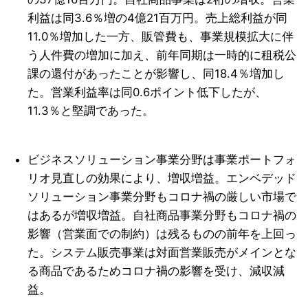
利益は同3.6％増の4億21百万円。売上総利益が同
11.0％増加した一方、販管費も、事業規模拡大に伴
う人件費の増加に加え、前年同期は一時的に租税公
課の還付があったことが影響し、同18.4％増加し
た。営業利益率は同0.6ポイント低下したが、
11.3％と堅調であった。
ビジネスソリューション事業分野は事業ポートフォ
リオ見直しの効果により、増収増益。エンベデッド
ソリューション事業分野もコロナ禍の厳しい市場で
はあるが増収増益。自社商品事業分野もコロナ禍の
影響（営業面での制約）は残るものの前年を上回っ
た。システム販売事業は対面営業販売がメインとな
る商品であるためコロナ禍の影響を受け、減収減
益。