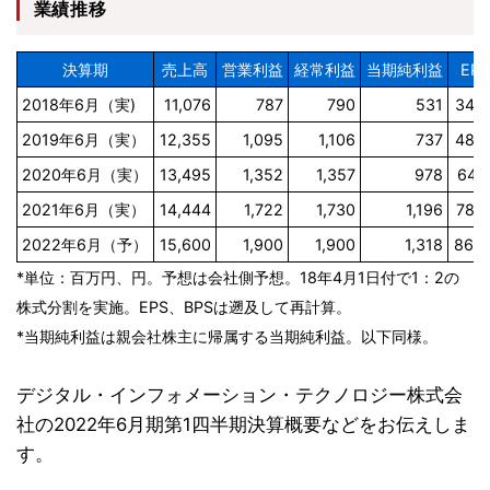
業績推移
決算期
売上高
営業利益
経常利益
当期純利益
EPS
2018年6月（実)
11,076
787
790
531
34.5
2019年6月（実）
12,355
1,095
1,106
737
48.0
2020年6月（実）
13,495
1,352
1,357
978
64.1
2021年6月（実）
14,444
1,722
1,730
1,196
78.4
2022年6月（予）
15,600
1,900
1,900
1,318
86.4
*単位：百万円、円。予想は会社側予想。18年4月1日付で1：2の
株式分割を実施。EPS、BPSは遡及して再計算。
*当期純利益は親会社株主に帰属する当期純利益。以下同様。
デジタル・インフォメーション・テクノロジー株式会
社の2022年6月期第1四半期決算概要などをお伝えしま
す。