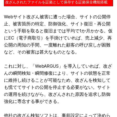
改ざんされたファイルを証拠として保存する証拠保全機能搭載
Webサイト改ざん被害に遭った場合、サイトの公開停
止、被害箇所の特定、防御強化、サイト復旧・再公開
という手順を取ると復旧までは平均で1か月かかる。仮
にEC（電子商取引）を手掛けていれば、売上減少、再
公開の周知の手間、一度離れた顧客の呼び戻しが困難
など、その被害は甚大なものとなる。
これに対し、「WebARGUS」を導入していれば、改ざ
んの瞬間検知・瞬間修復により、サイトの状態を正常
に維持し続けることが可能なため、改ざんを検知して
も慌ててサイトの公開を停止する必要がない。サイト
の運用を続けながら、改ざんされた原因を追求し防御
強化に専念する事ができる。
他社の改ざん検知ソフトは、事前設定によって決めら