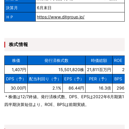
決算月
6月末日
ＨＰ
https://www.ditgroup.jp/
株式情報
株価
発行済株式数
時価総額
ROE（
1,407円
15,501,820株
21,811百万円
29
DPS（予）
配当利回り（予）
EPS（予）
PER（予）
BPS（
30.00円
2.1%
86.44円
16.3倍
296.
＊株価は12/7終値。発行済株式数、DPS、EPSは2022年6月期第1
四半期決算短信より。ROE、BPSは前期実績。