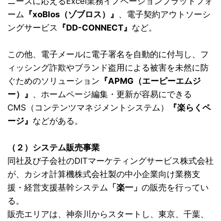
ニーズに応えるExcel業務イノベーションプラットフォ
ーム
『xoBlos（ゾブロス）』
、電子契約アウトソーシ
ングサービス
『DD-CONNECT』
など。
この他、電子メールに電子署名を自動的に付与し、フ
ィッシング詐欺やブランド盗用による被害を未然に防
ぐためのソリューション
『APMG（エーピーエムジ
ー）』
、ホームページ編集・更新が容易にできる
CMS（コンテンツマネジメントシステム）
『楽らくペ
ージ』
などがある。
（２）システム販売事業
同社及び子会社のDITマーケティングサービス株式会社
が、カシオ計算機株式会社製の中小企業向け業務支
援・経営支援基幹システム
「楽一」
の販売を行ってい
る。
販売エリアは、神奈川からスタートし、東京、千葉、