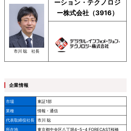
ーション・テクノロジ
ー株式会社（3916）
市川 聡 社長
企業情報
市場
東証1部
業種
情報・通信
代表取締役社長
市川 聡
所在地
東京都中央区八丁堀4−5−4 FORECAST桜橋