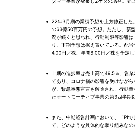
タマー事業が成長し2ケタの増益。売
22年3月期の業績予想を上方修正した。
の63億50百万円の予想。ただし、
況が続くと思われ、行動制限等影響は
り、下期予想は据え置いている。配当
4.00円／株、年間8.00円／株を予定
上期の進捗率は売上高で49.5％、営
であり、コロナ禍の影響を受けながら
が、緊急事態宣言も解除され、行動量
たオートモーティブ事業の第3四半期
また、中期経営計画において、「PI
て、どのような具体的な取り組みなの