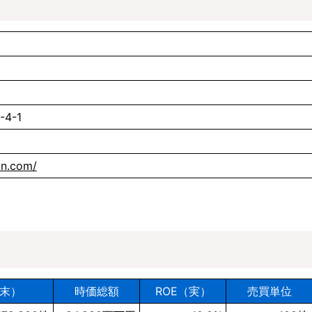
4-1
in.com/
末）
時価総額
ROE（実）
売買単位