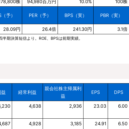
,178,800株
94,980百万円
10.0%
100株
PS（予）
PER（予）
BPS（実）
PBR（実）
28.09円
26.4倍
241.30円
3.1倍
第2四半期決算短信より。ROE、BPSは前期実績。
親会社株主帰属利
利益
経常利益
EPS
DPS
益
4,230
4,638
2,936
23.03
6.00
4,687
4,928
3,185
24.91
6.50