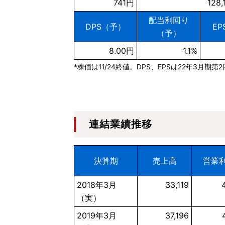
741円
128
配当利回り
DPS（予）
E
（予）
8.00円
1.1%
*株価は11/24終値。DPS、EPSは22年3月期
連結業績推移
決算期
売上高
営業
2018年3月
33,119
（実）
2019年3月
37,196