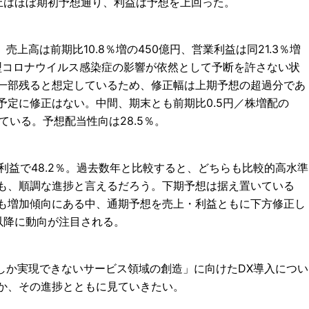
上はほぼ期初予想通り、利益は予想を上回った。
売上高は前期比10.8％増の450億円、営業利益は同21.3％増
新型コロナウイルス感染症の影響が依然として予断を許さない状
一部残ると想定しているため、修正幅は上期予想の超過分であ
予定に修正はない。中間、期末とも前期比0.5円／株増配の
している。予想配当性向は28.5％。
業利益で48.2％。過去数年と比較すると、どちらも比較的高水準
も、順調な進捗と言えるだろう。下期予想は据え置いている
も増加傾向にある中、通期予想を売上・利益ともに下方修正し
以降に動向が注目される。
でしか実現できないサービス領域の創造」に向けたDX導入につい
か、その進捗とともに見ていきたい。