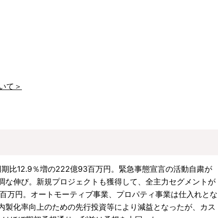
いて＞
期比12.9％増の222億93百万円。緊急事態宣言の活動自粛が
調な伸び。新規プロジェクトも獲得して、全主力セグメントが
億63百万円。オートモーティブ事業、プロパティ事業は仕入れとな
内製化率向上のための先行投資等により減益となったが、カス