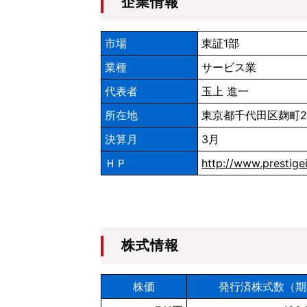
企業情報
市場
東証1部
業種
サービス業
代表者
玉上 進一
所在地
東京都千代田区麹町2-
決算月
3月
ＨＰ
http://www.prestige
株式情報
株価
発行済株式数（期