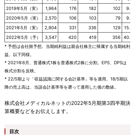
2019年5月（実）
1,964
176
182
102
9.4
2020年5月（実）
2,570
106
103
79
9.2
2021年5月（実）
2,904
331
336
129
15.3
2022年5月（予）
3,547
420
419
356
40.4
* 予想は会社側予想。当期純利益は親会社株主に帰属する当期純利
益。以下同様。
* 2021年6月、普通株式1株を普通株式2株に分割。EPS、DPSは
株式分割を反映。
* 22/5期より「収益認識に関する会計基準」等を適用。18/5期以
降の売上高は、当該会計基準等を遡って適用した後の数値。
株式会社メディカルネットの2022年5月期第3四半期決
算概要などをお伝えします。
目次