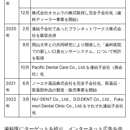
年
12月
株式会社オカムラの株式取得し完全子会社化（歯
科ディーラー事業を開始）
2020
2月
連結子会社であったブランネットワークス株式会
年
社を吸収合併
9月
岡山大学との共同研究により開発した「歯科医院
での新しい口臭センサーシステム」について特許
を取得
10月
Pacific Dental Care Co., Ltd.を連結子会社（孫会
社）化
2021
6月
ノーエチ薬品株式会社を完全子会社化。医薬品・
年
医薬部外品の製造・販売事業を開始
2022
3月
NU-DENT Co., Ltd.、D.D.DENT Co., Ltd.、Fuku
年
mori Dental Clinic Co., Ltd.をそれぞれ連結子会社
化
歯科医にターゲットを絞り、インターネット広告を中