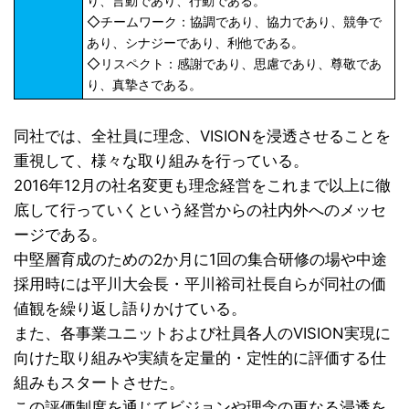
り、言動であり、行動である。
◇チームワーク：協調であり、協力であり、競争で
あり、シナジーであり、利他である。
◇リスペクト：感謝であり、思慮であり、尊敬であ
り、真摯さである。
同社では、全社員に理念、VISIONを浸透させることを
重視して、様々な取り組みを行っている。
2016年12月の社名変更も理念経営をこれまで以上に徹
底して行っていくという経営からの社内外へのメッセ
ージである。
中堅層育成のための2か月に1回の集合研修の場や中途
採用時には平川大会長・平川裕司社長自らが同社の価
値観を繰り返し語りかけている。
また、各事業ユニットおよび社員各人のVISION実現に
向けた取り組みや実績を定量的・定性的に評価する仕
組みもスタートさせた。
この評価制度を通じてビジョンや理念の更なる浸透を