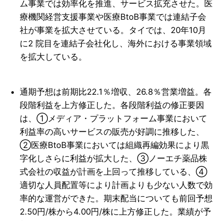
ム事業では効率化を推進、サービス拡充させた。医
療機関経営支援事業や医療BtoB事業では連結子会
社が事業を拡大させている。タイでは、20年10月
に2 院目を連結子会社化し、海外における事業領域
を拡大している。
通期予想は前期比22.1％増収、26.8％営業増益。各
段階利益を上方修正した。各段階利益の修正要因
は、①メディア・プラットフォーム事業において
利益率の高いサービスの販売が好調に推移した、
②医療BtoB事業においては組織再編効果により黒
字化しさらに利益が拡大した、③ノーエチ薬品株
式会社の収益が計画を上回って推移している、④
適切な人員配置等により計画よりも少ない人数で効
率的な運営ができた。期末配当についても前回予想
2.50円/株から4.00円/株に上方修正した。業績が予