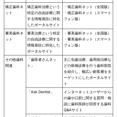
矯正歯科ネ
矯正歯科治療という
・矯正歯科ネット（全国版）
ット
特定の自由診療に関
・矯正歯科ネット（スマート
する情報発信に特化
フォン版）
したポータルサイト
審美歯科ネ
審美治療という特定
・審美歯科ネット（全国版）
ット
の自由診療に関する
・審美歯科ネット（スマート
情報発信に特化した
フォン版）
ポータルサイト
その他歯科
「歯医者さんネッ
主に虫歯治療、歯周病治療な
関連
ト」
どの保険診療を行う歯科医院
を紹介し、幅広い顧客層をタ
ーゲットにしたポータルサイ
ト
「Ask Dentist」
インターネットユーザーから
の歯や口腔に関する質問・相
談に歯科医師が回答する歯科
Q&Aサイト