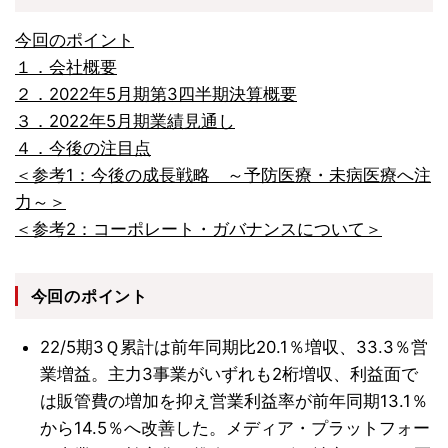
今回のポイント
１．会社概要
２．2022年5月期第3四半期決算概要
３．2022年5月期業績見通し
４．今後の注目点
＜参考1：今後の成長戦略 ～予防医療・未病医療へ注
力～＞
＜参考2：コーポレート・ガバナンスについて＞
今回のポイント
22/5期3Ｑ累計は前年同期比20.1％増収、33.3％営
業増益。主力3事業がいずれも2桁増収、利益面で
は販管費の増加を抑え営業利益率が前年同期13.1％
から14.5％へ改善した。メディア・プラットフォー