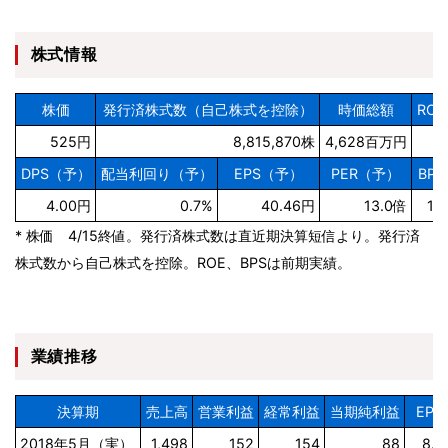
株式情報
株価
発行済株式数（自己株式を控除）
時価総額
RO
525円
8,815,870株
4,628百万円
DPS（予）
配当利回り（予）
EPS（予）
PER（予）
BP
4.00円
0.7%
40.46円
13.0倍
14
* 株価 4/15終値。発行済株式数は直近期決算短信より。発行済
株式数から自己株式を控除。ROE、BPSは前期実績。
業績推移
決算期
売上高
営業利益
経常利益
当期純利益
EPS
2018年5月（実）
1,498
152
154
88
8.1