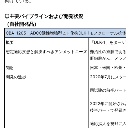
掲げている。
◎主要パイプラインおよび開発状況
（自社開発品）
CBA-1205（ADCC活性増強型ヒト化抗DLK-1モノクローナル抗
概要
「DLK-1」をター
想定適応疾患と解決すべきアンメットニーズ
難治性の癌腫である
肝細胞がん、メラノ
知財
日本・米国・欧州・
開発の進捗
2020年7月にスタ
同試験の前半パート
2022年に開始さ
後半パートで登録され
適応拡大を視野に入