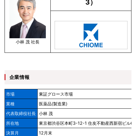
3）
小林 茂 社長
企業情報
市場
東証グロース市場
業種
医薬品(製造業)
代表取締役社長
小林 茂
所在地
東京都渋谷区本町3-12-1 住友不動産西新宿ビル6
決算月
12月末