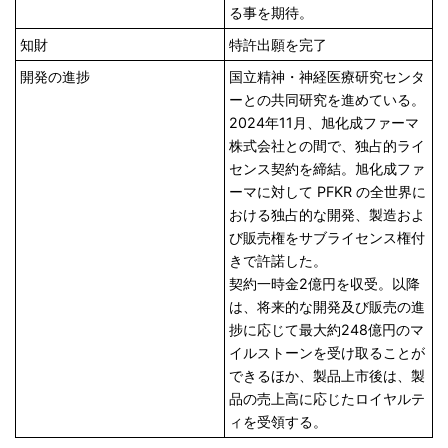
る事を期待。
知財
特許出願を完了
開発の進捗
国立精神・神経医療研究センタ
ーとの共同研究を進めている。
2024年11月、旭化成ファーマ
株式会社との間で、独占的ライ
センス契約を締結。旭化成ファ
ーマに対して PFKR の全世界に
おける独占的な開発、製造およ
び販売権をサブライセンス権付
きで許諾した。
契約一時金2億円を収受。以降
は、将来的な開発及び販売の進
捗に応じて最大約248億円のマ
イルストーンを受け取ることが
できるほか、製品上市後は、製
品の売上高に応じたロイヤルテ
ィを受領する。