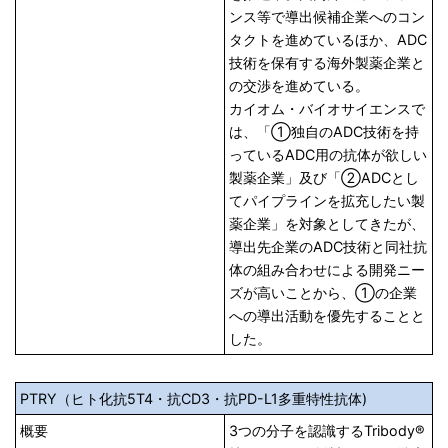
ンス等で導出候補企業へのコン
タクトを進めているほか、ADC
技術を保有する海外製薬企業と
の交渉を進めている。
カイオム・バイオサイエンスで
は、「①独自のADC技術を持
っているADC用の抗体が欲しい
製薬企業」及び「②ADCとし
てパイプラインを拡充したい製
薬企業」を対象としてきたが、
導出先企業のADC技術と同社抗
体の組み合わせによる開発ニー
ズが高いことから、①の企業
への導出活動を優先することと
した。
PTRY（ヒト化抗5T4・抗CD3・抗PD-L1多重特性抗体)
概要
3つの分子を認識するTribody
®