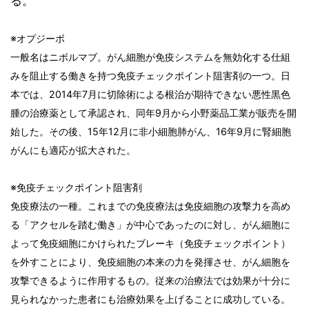
る。
※オプジーボ
一般名はニボルマブ。がん細胞が免疫システムを無効化する仕組
みを阻止する働きを持つ免疫チェックポイント阻害剤の一つ。日
本では、2014年7月に切除術による根治が期待できない悪性黒色
腫の治療薬として承認され、同年9月から小野薬品工業が販売を開
始した。その後、15年12月に非小細胞肺がん、16年9月に腎細胞
がんにも適応が拡大された。
※免疫チェックポイント阻害剤
免疫療法の一種。これまでの免疫療法は免疫細胞の攻撃力を高め
る「アクセルを踏む働き」が中心であったのに対し、がん細胞に
よって免疫細胞にかけられたブレーキ（免疫チェックポイント）
を外すことにより、免疫細胞の本来の力を発揮させ、がん細胞を
攻撃できるように作用するもの。従来の治療法では効果が十分に
見られなかった患者にも治療効果を上げることに成功している。