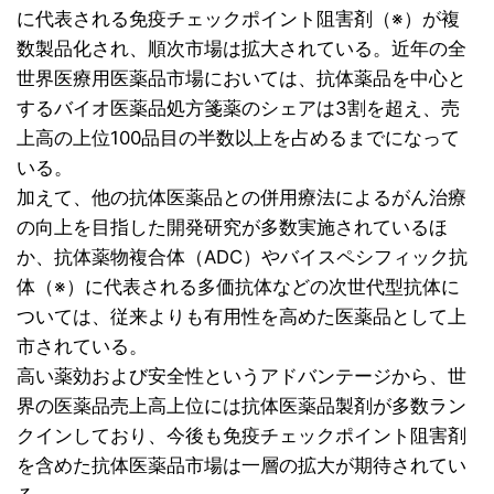
に代表される免疫チェックポイント阻害剤（※）が複
数製品化され、順次市場は拡大されている。近年の全
世界医療用医薬品市場においては、抗体薬品を中心と
するバイオ医薬品処方箋薬のシェアは3割を超え、売
上高の上位100品目の半数以上を占めるまでになって
いる。
加えて、他の抗体医薬品との併用療法によるがん治療
の向上を目指した開発研究が多数実施されているほ
か、抗体薬物複合体（ADC）やバイスペシフィック抗
体（※）に代表される多価抗体などの次世代型抗体に
ついては、従来よりも有用性を高めた医薬品として上
市されている。
高い薬効および安全性というアドバンテージから、世
界の医薬品売上高上位には抗体医薬品製剤が多数ラン
クインしており、今後も免疫チェックポイント阻害剤
を含めた抗体医薬品市場は一層の拡大が期待されてい