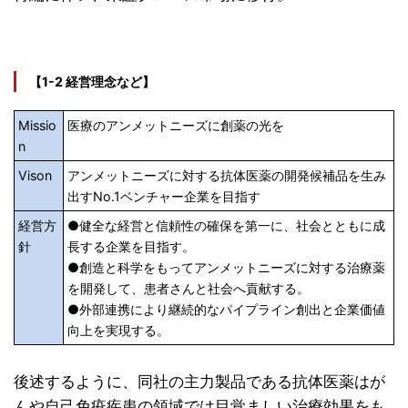
【1-2 経営理念など】
Missio
医療のアンメットニーズに創薬の光を
n
Vison
アンメットニーズに対する抗体医薬の開発候補品を生み
出すNo.1ベンチャー企業を目指す
経営方
●健全な経営と信頼性の確保を第一に、社会とともに成
針
長する企業を目指す。
●創造と科学をもってアンメットニーズに対する治療薬
を開発して、患者さんと社会へ貢献する。
●外部連携により継続的なパイプライン創出と企業価値
向上を実現する。
後述するように、同社の主力製品である抗体医薬はが
んや自己免疫疾患の領域では目覚ましい治療効果をも