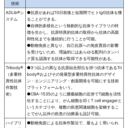
技術
ADLib®シ
●抗原があれば10日前後と短期間でヒトIgG抗体を獲
ステム
ることができる。
●自律的多様化という独創的な抗体ライブラリの特
徴を生かし、抗原特異的抗体の取得から抗体の高親
和性化までを連続的に行うことが可能。
●動物免疫と異なり、自己抗原への免疫寛容の影響
を受けないため、理論的にはあらゆる配列のタンパ
ク質を認識する抗体が取得できる可能性がある。
Tribody
®
●3つ以上の異なる抗原結合部位を持つ抗体であるTri
（多重特
body
®
およびその発展型多重特異性抗体のデザイ
異性抗体
ン・エンジニアリング・創薬開発を可能にする技術
作製技
プラットフォームをいう。
術）
●CBA-1535のように腫瘍細胞の近傍でT細胞を活性
化することにより、がん細胞を叩くT cell engagerと
いうカテゴリや、複数の疾患関連細胞を架橋するこ
とでがん以外の疾患の治療薬も設計可能。
ハイブリ
●動物免疫による抗体作製法で、最もよく用いられ