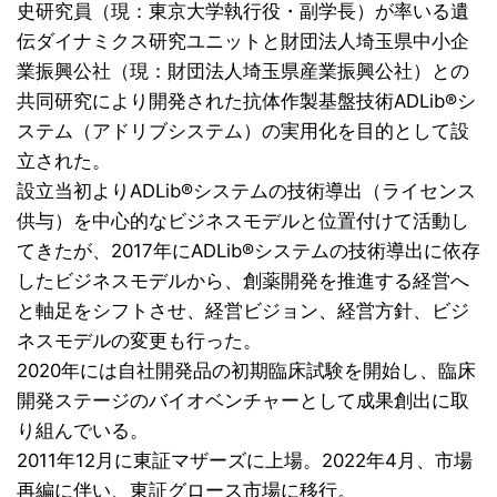
史研究員（現：東京大学執行役・副学長）が率いる遺
伝ダイナミクス研究ユニットと財団法人埼玉県中小企
業振興公社（現：財団法人埼玉県産業振興公社）との
共同研究により開発された抗体作製基盤技術ADLib®シ
ステム（アドリブシステム）の実用化を目的として設
立された。
設立当初よりADLib®システムの技術導出（ライセンス
供与）を中心的なビジネスモデルと位置付けて活動し
てきたが、2017年にADLib®システムの技術導出に依存
したビジネスモデルから、創薬開発を推進する経営へ
と軸足をシフトさせ、経営ビジョン、経営方針、ビジ
ネスモデルの変更も行った。
2020年には自社開発品の初期臨床試験を開始し、臨床
開発ステージのバイオベンチャーとして成果創出に取
り組んでいる。
2011年12月に東証マザーズに上場。2022年4月、市場
再編に伴い、東証グロース市場に移行。