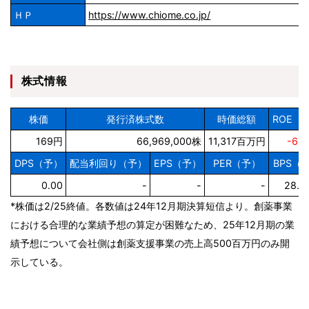
ＨＰ
https://www.chiome.co.jp/
株式情報
株価
発行済株式数
時価総額
ROE（
169円
66,969,000株
11,317百万円
-66
DPS（予）
配当利回り（予）
EPS（予）
PER（予）
BPS（
0.00
-
-
-
28.5
*株価は2/25終値。各数値は24年12月期決算短信より。創薬事業
における合理的な業績予想の算定が困難なため、25年12月期の業
績予想について会社側は創薬支援事業の売上高500百万円のみ開
示している。