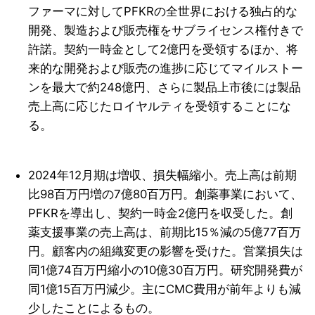
ファーマに対してPFKRの全世界における独占的な
開発、製造および販売権をサブライセンス権付きで
許諾。契約一時金として2億円を受領するほか、将
来的な開発および販売の進捗に応じてマイルストー
ンを最大で約248億円、さらに製品上市後には製品
売上高に応じたロイヤルティを受領することにな
る。
2024年12月期は増収、損失幅縮小。売上高は前期
比98百万円増の7億80百万円。創薬事業において、
PFKRを導出し、契約一時金2億円を収受した。創
薬支援事業の売上高は、前期比15％減の5億77百万
円。顧客内の組織変更の影響を受けた。営業損失は
同1億74百万円縮小の10億30百万円。研究開発費が
同1億15百万円減少。主にCMC費用が前年よりも減
少したことによるもの。