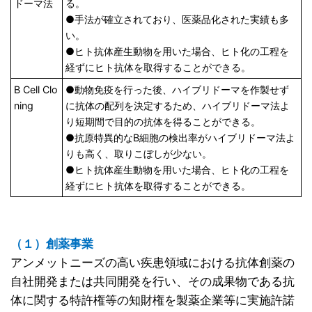
ドーマ法
る。
●手法が確立されており、医薬品化された実績も多
い。
●ヒト抗体産生動物を用いた場合、ヒト化の工程を
経ずにヒト抗体を取得することができる。
B Cell Clo
●動物免疫を行った後、ハイブリドーマを作製せず
ning
に抗体の配列を決定するため、ハイブリドーマ法よ
り短期間で目的の抗体を得ることができる。
●抗原特異的なB細胞の検出率がハイブリドーマ法よ
りも高く、取りこぼしが少ない。
●ヒト抗体産生動物を用いた場合、ヒト化の工程を
経ずにヒト抗体を取得することができる。
（１）創薬事業
アンメットニーズの高い疾患領域における抗体創薬の
自社開発または共同開発を行い、その成果物である抗
体に関する特許権等の知財権を製薬企業等に実施許諾