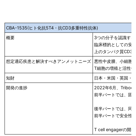
CBA-1535(ヒト化抗5T4・抗CD3多重特性抗体)
概要
3つの分子を認識するTr
臨床標的としての安全
上のタンパク質CD3
想定適応疾患と解決すべきアンメットニーズ
悪性中皮腫、小細胞
T細胞の増殖と活性化を誘
知財
日本・米国・英国・
開発の進捗
2022年6月、Tribod
前半パートでは、固
後半パートでは、同
前半パートで安全性
T cell eng