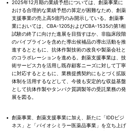
2025年12月期の業績予想については、創薬事業に
おける合理的な業績予想の算定が困難なため、創薬
支援事業の売上高5億円のみ開示している。創薬事
業においては、CBA-1205およびCBA-1535の第1相
試験の終了に向けた進展を目指すほか、非臨床段階
のパイプラインを含めた導出候補品の導出活動を推
進するとともに、抗体作製技術の改良や製薬会社と
のコラボレーションを進める。創薬支援事業は、技
術サービス力を活用し既存顧客ニーズに対して丁寧
に対応するとともに、業務提携契約にもとづく拡販
体制を活用するなどして、今後も安定的な収益基盤
として抗体作製やタンパク質調製等の受託業務の発
展を図る。
創薬事業、創薬支援事業に加え、新たに「IDDビジ
ネス」と「バイオシミラー医薬品事業」を立ち上げ