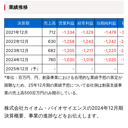
業績推移
決算期
売上高
営業利益
経常利益
当期純利益
EP
2021年12月
712
-1.334
-1.329
-1.479
-36
2022年12月
630
-1,258
-1,243
-1,242
-28
2023年12月
682
-1,205
-1,217
-1,220
-24
2024年12月
780
-1,030
-1,019
-1,020
-17
2025年12月（予）
-
-
-
-
*単位：百万円、円。創薬事業における合理的な業績予想の算定が
困難なため、25年12月期の業績予想について会社側は創薬支援事
業の売上高500百万円のみ開示している。
株式会社カイオム・バイオサイエンスの2024年12月期
決算概要、事業の進捗などをお伝えします。