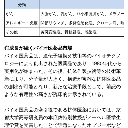
分類
がん
大腸がん、乳がん、非小細胞肺がん、メラノー
アレルギー・免疫
関節リウマチ、多発性硬化症、クローン病、喘
その他
黄斑変性症、骨粗鬆症、感染症
◎成長が続くバイオ医薬品市場
バイオ医薬品は、遺伝子組換え技術等のバイオテクノ
ロジーにより創出された医薬品であり、1980年代から
実用化が始まった。その後、抗体作製技術等の技術革
新により、分子量が大きく、構造が複雑な抗体医薬品
の創出が可能となり、新たな治療手段として、前記の
ような有用性の高さが臨床的に示されている。
バイオ医薬品の牽引役である抗体医薬においては、京
都大学高等研究員の本庶佑特別教授がノーベル医学生
理学賞を受賞したことで話題になったオプジーボなど