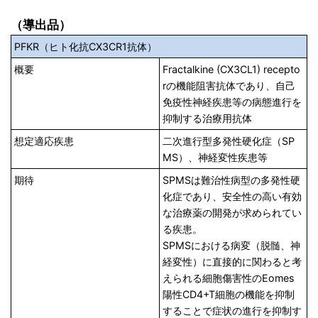
（導出品）
PFKR（ヒト化抗CX3CR1抗体）
概要
Fractalkine (CX3CL1) recepto
rの機能阻害抗体であり、自己
免疫性神経疾患等の病態進行を
抑制する治療用抗体
想定適応疾患
二次進行型多発性硬化症（SP
MS）、神経変性疾患等
期待
SPMSは難治性病型の多発性硬
化症であり、安全性の高い有効
な治療薬の開発が求められてい
る疾患。
SPMSにおける病変（脱髄、神
経変性）に直接的に関わると考
えられる細胞傷害性のEomes
陽性CD4+T細胞の機能を抑制
することで症状の進行を抑制す