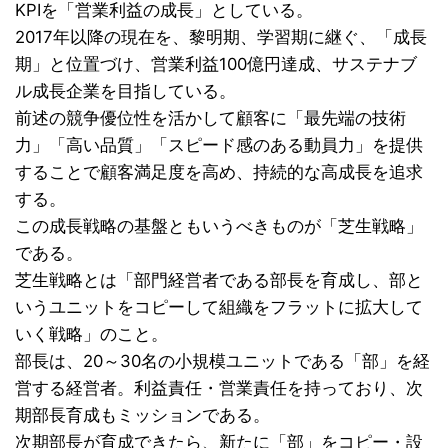
KPIを「営業利益の成長」としている。
2017年以降の現在を、黎明期、学習期に継ぐ、「成長
期」と位置づけ、営業利益100億円達成、サステナブ
ル成長企業を目指している。
前述の競争優位性を活かして顧客に「最先端の技術
力」「高い品質」「スピード感のある動員力」を提供
することで顧客満足度を高め、持続的な高成長を追求
する。
この成長戦略の基盤ともいうべきものが「芝生戦略」
である。
芝生戦略とは「部門経営者である部長を育成し、部と
いうユニットをコピーして組織をフラットに拡大して
いく戦略」のこと。
部長は、20～30名の小規模ユニットである「部」を経
営する経営者。利益責任・営業責任を持っており、次
期部長育成もミッションである。
次期部長が育成できたら、新たに「部」をコピー・設