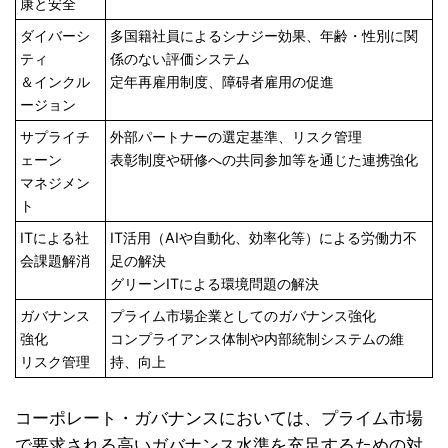
康と安全
ダイバーシ
多国籍社員によるシナジー効果、年齢・性別に関
ティ
係のない評価システム
＆インクル
定年再雇用制度、障碍者雇用の促進
ージョン
サプライチ
外部パートナーの選定基準、リスク管理
ェーン
表彰制度や研修への共同参加等を通じた連携強化
マネジメン
ト
ITによる社
IT活用（AIや自動化、効率化等）による労働力不
会課題解消
足の解決
グリーンITによる環境問題の解決
ガバナンス
プライム市場企業としてのガバナンス強化
強化
コンプライアンス体制や内部統制システムの維
リスク管理
持、向上
コーポレート・ガバナンスにおいては、プライム市場
で要求される高いガバナンス水準を充足するための対