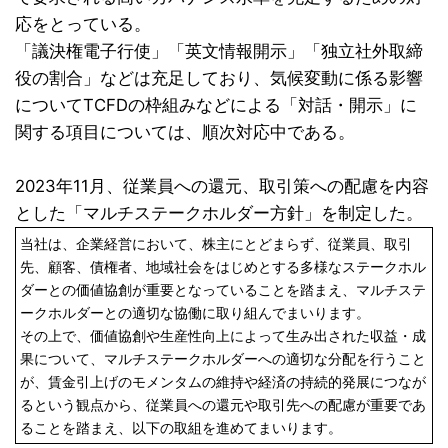
応をとっている。
「議決権電子行使」「英文情報開示」「独立社外取締
役の割合」などは充足しており、気候変動に係る影響
についてTCFDの枠組みなどによる「対話・開示」に
関する項目については、順次対応中である。
2023年11月、従業員への還元、取引策への配慮を内容
とした「マルチステークホルダー方針」を制定した。
当社は、企業経営において、株主にとどまらず、従業員、取引
先、顧客、債権者、地域社会をはじめとする多様なステークホル
ダーとの価値協創が重要となっていることを踏まえ、マルチステ
ークホルダーとの適切な協働に取り組んでまいります。
その上で、価値協創や生産性向上によって生み出された収益・成
果について、マルチステークホルダーへの適切な分配を行うこと
が、賃金引上げのモメンタムの維持や経済の持続的発展につなが
るという観点から、従業員への還元や取引先への配慮が重要であ
ることを踏まえ、以下の取組を進めてまいります。