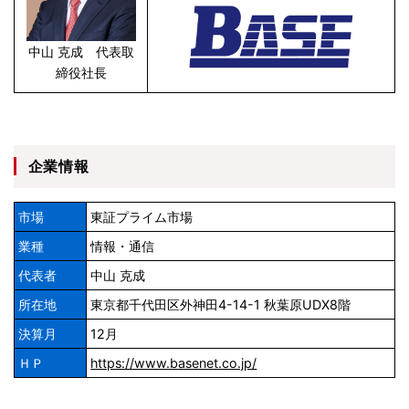
中山 克成 代表取
締役社長
企業情報
市場
東証プライム市場
業種
情報・通信
代表者
中山 克成
所在地
東京都千代田区外神田4-14-1 秋葉原UDX8階
決算月
12月
ＨＰ
https://www.basenet.co.jp/