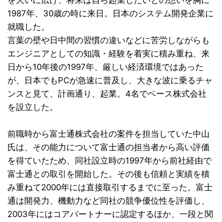
を大いに広げ、将来は自ら起業したいとの想いを胸に
1987年、30歳の時に来日。日本のシステム開発企業に
就職した。
言葉の壁や日中間の習慣の違いなどに苦労しながらも
エンジニアとしての知識・経験を着実に積み重ね、来
日から10年後の1997年、厳しい経済環境ではあった
が、日本でもPCが急速に普及し、大きな波に乗るチャ
ンスと見て、計画通り、起業。4名でベース株式会社
を設立した。
前職時から富士通株式会社の案件を担当していた中山
氏は、その能力について富士通の担当者から高い評価
を得ていたため、同社設立時の1997年から前社経由で
富士通との取引を開始した。その後も信頼と実績を積
み重ねて2000年には直接取引するまでに至った。富士
通は開発力、機動力など同社の競争優位性を評価し、
2003年にはコアパートナーに認定するほか、一段と関