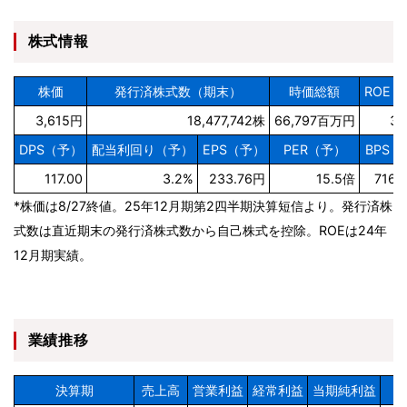
株式情報
株価
発行済株式数（期末）
時価総額
ROE（
3,615円
18,477,742株
66,797百万円
30
DPS（予）
配当利回り（予）
EPS（予）
PER（予）
BPS（
117.00
3.2%
233.76円
15.5倍
716.
*株価は8/27終値。25年12月期第2四半期決算短信より。発行済株
式数は直近期末の発行済株式数から自己株式を控除。ROEは24年
12月期実績。
業績推移
決算期
売上高
営業利益
経常利益
当期純利益
E