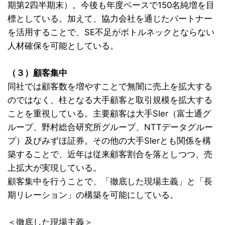
期第2四半期末）。今後も年度ベースで150名純増を目
標としている。加えて、協力会社を通じたパートナー
を活用することで、SE不足がボトルネックとならない
人材確保を可能としている。
（３）顧客集中
同社では顧客数を増やすことで無闇に売上を拡大する
のではなく、柱となる大手顧客と取引規模を拡大する
ことを重視している。主要顧客は大手SIer（富士通グ
ループ、野村総合研究所グループ、NTTデータグルー
プ）及びみずほ証券。その他の大手SIerとも関係を構
築することで、近年は従来顧客割合を落としつつ、売
上拡大が実現している。
顧客集中を行うことで、「徹底した現場主義」と「長
期リレーション」の構築を可能にしている。
＜徹底した現場主義＞