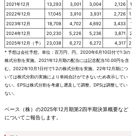
2021年12月
13,293
3,001
3,004
2,126
11
2022年12月
17,045
3,910
3,931
2,726
15
2023年12月
18,708
4,702
4,692
3,433
18
2024年12月
20,230
5,226
5,236
3,871
20
2025年12月（予）
23,038
6,272
6,272
4,317
233
* 予想は会社予想。単位：百万円、円。2020年6月10日付で1:3の
株式分割を実施。2021年12月期の配当には記念配当10.00円を含
む。2022年10月1日付で1:2の株式分割を実施。22年12月期につ
いては株式分割の実施により単純合計ができないため表示してい
ない。EPSは株式分割を考慮し遡及して調整。DPSは調整してい
ない。
ベース（株）の2025年12月期第2四半期決算概要など
についてご報告します。