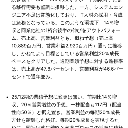
る移行需要も堅調に推移した。一方、システムエン
ジニア不足は常態化しており、IT人材の採用・育成
は急務となっている。このような環境下、14％増
収と同業他社の1桁台後半の伸びをアウトパフォー
ム。売上高、営業利益とも、概ね予想（売上高
10,889百万円、営業利益2,920百万円）通りに推移
し、かねてより目標としている営業利益20％成長
ペースをクリアした。通期業績予想に対する進捗率
は、売上高が47.8パーセント、営業利益が46.6パー
セントで通年並み。
25/12期の業績予想に変更は無い。前期比14％増
収、20％営業増益の予想。一株配当も117円（配当
性向50％）と据え置き。営業利益の毎期20％成長
方針を踏襲した格好。毎期20％成長を実現するた
めに、同社は芝生戦略と教育プロセスの拡充に積極