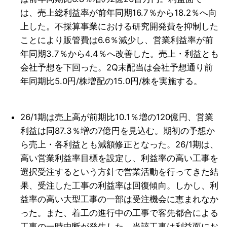
は、売上総利益率が前年同期16.7％から18.2％へ向
上した。不採算事業における研究開発費を抑制した
ことにより販管費は6.6％減少し、営業利益率が前
年同期3.7％から4.4％へ改善した。売上・利益とも
会社予想を下回った。2Q末配当は会社予想通り前
年同期比5.0円/株増配の15.0円/株を実施する。
26/1期は売上高が前期比10.1％増の120億円、営業
利益は同87.3％増の7億円を見込む。期初の予想か
ら売上・各利益とも減額修正となった。26/1期は、
高い営業利益率目標を設定し、利益率の高い工事を
選択受注するという方針で営業活動を行ってきた結
果、受注した工事の利益率は回復傾向。しかし、利
益率の高い大型工事の一部は受注機会に恵まれなか
った。また、着工の進行中の工事で客先都合による
工事の一時中断が発生した。当該工事は利益面にお