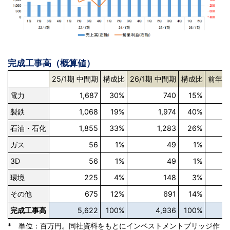
完成工事高（概算値）
25/1期 中間期
構成比
26/1期 中間期
構成比
前年同
電力
1,687
30%
740
15%
-
製鉄
1,068
19%
1,974
40%
+
石油・石化
1,855
33%
1,283
26%
ガス
56
1%
49
1%
3D
56
1%
49
1%
環境
225
4%
148
3%
-
その他
675
12%
691
14%
完成工事高
5,622
100%
4,936
100%
* 単位：百万円。同社資料をもとにインベストメントブリッジ作