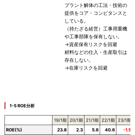
プラント解体の工法・技術の
提供をコア・コンピタンスと
している。
（持たざる経営）工事用重機
や工事部隊を保有しない。
→資産保有リスクを回避
材料などの仕入・生産取引は
存在しない。
→在庫リスクを回避
1-5 ROE分析
19/1期
20/1期
21/1期
22/1期
23/1期
ROE(%)
23.8
2.3
5.6
40.6
-1.5