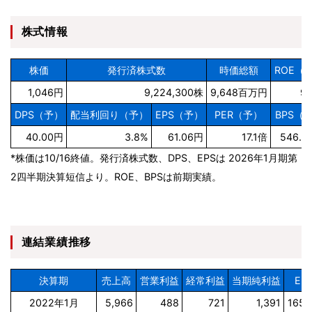
株式情報
株価
発行済株式数
時価総額
ROE（
1,046円
9,224,300株
9,648百万円
9.
DPS（予）
配当利回り（予）
EPS（予）
PER（予）
BPS（
40.00円
3.8%
61.06円
17.1倍
546.8
*株価は10/16終値。発行済株式数、DPS、EPSは 2026年1月期第
2四半期決算短信より。ROE、BPSは前期実績。
連結業績推移
決算期
売上高
営業利益
経常利益
当期純利益
EP
2022年1月
5,966
488
721
1,391
165.