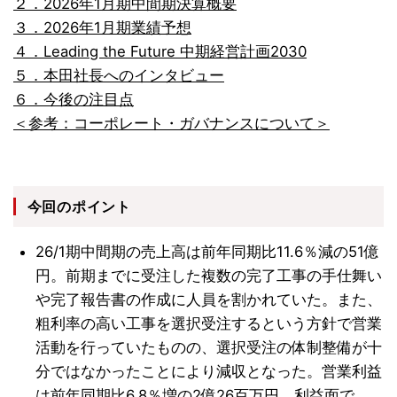
２．2026年1月期中間期決算概要
３．2026年1月期業績予想
４．Leading the Future 中期経営計画2030
５．本田社長へのインタビュー
６．今後の注目点
＜参考：コーポレート・ガバナンスについて＞
今回のポイント
26/1期中間期の売上高は前年同期比11.6％減の51億
円。前期までに受注した複数の完了工事の手仕舞い
や完了報告書の作成に人員を割かれていた。また、
粗利率の高い工事を選択受注するという方針で営業
活動を行っていたものの、選択受注の体制整備が十
分ではなかったことにより減収となった。営業利益
は前年同期比6.8％増の2億26百万円。利益面で