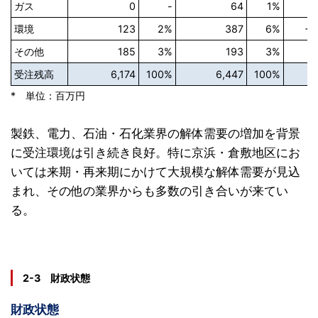
ガス
0
-
64
1%
環境
123
2%
387
6%
+2
その他
185
3%
193
3%
受注残高
6,174
100%
6,447
100%
* 単位：百万円
製鉄、電力、石油・石化業界の解体需要の増加を背景
に受注環境は引き続き良好。特に京浜・倉敷地区にお
いては来期・再来期にかけて大規模な解体需要が見込
まれ、その他の業界からも多数の引き合いが来てい
る。
2-3 財政状態
財政状態