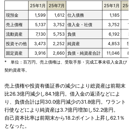
25年1月
25年7月
25年1月
25年
現預金
1,599
1,612
仕入債務
1,185
1,
売上債権
5,137
3,752
借入金・社債
3,752
1,
流動資産
7,130
5,753
負債
6,192
3,
投資その他
3,473
2,252
純資産
4,853
5,
固定資産
3,916
2,660
負債・純資産合計
11,046
8,
* 単位：百万円。売上債権は、受取手形・完成工事未収入金及び
契約資産等。
売上債権や投資有価証券の減少により総資産は前期末
比26.3億円減少し84.1億円。借入金の返済などによ
り、負債合計は同30.0億円減少の31.8億円。ワラント
行使などにより純資産は3.7億円増加し52.2億円。
自己資本比率は前期末から18.2ポイント上昇し62.1％
となった。