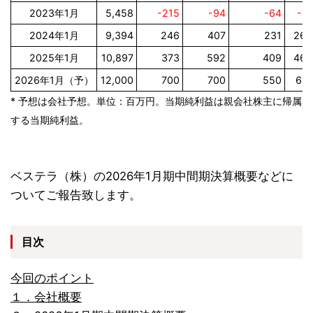
2023年1月
5,458
-215
-94
-64
-7.
2024年1月
9,394
246
407
231
26.
2025年1月
10,897
373
592
409
46.
2026年1月（予）
12,000
700
700
550
61.
* 予想は会社予想。単位：百万円。当期純利益は親会社株主に帰属
する当期純利益。
ベステラ（株）の2026年1月期中間期決算概要などに
ついてご報告致します。
目次
今回のポイント
１．会社概要