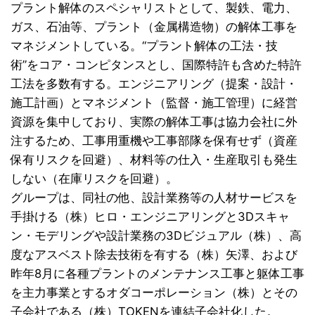
プラント解体のスペシャリストとして、製鉄、電力、
ガス、石油等、プラント（金属構造物）の解体工事を
マネジメントしている。“プラント解体の工法・技
術”をコア・コンピタンスとし、国際特許も含めた特許
工法を多数有する。エンジニアリング（提案・設計・
施工計画）とマネジメント（監督・施工管理）に経営
資源を集中しており、実際の解体工事は協力会社に外
注するため、工事用重機や工事部隊を保有せず（資産
保有リスクを回避）、材料等の仕入・生産取引も発生
しない（在庫リスクを回避）。
グループは、同社の他、設計業務等の人材サービスを
手掛ける（株）ヒロ・エンジニアリングと3Dスキャ
ン・モデリングや設計業務の3Dビジュアル（株）、高
度なアスベスト除去技術を有する（株）矢澤、および
昨年8月に各種プラントのメンテナンス工事と躯体工事
を主力事業とするオダコーポレーション（株）とその
子会社である（株）TOKENを連結子会社化した。