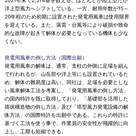
2021年末で2,574基を数える。ほとんどが陸上型だが
洋上型風力へシフトしている。一方、耐用年数が15～
20年程のため初期に設置された発電用風車は使用限界
を迎えている。また、落雷・台風等により破損や致命
的な故障が起きて解体が必要となっている機体も少な
くない。
発電用風車の倒し方法（国際出願）
発電用風車の解体は、通常、支柱の外側に足場を組ん
で行われるが、山岳部や洋上等にも設置されているた
め、解体の難易度は高い。同社は、足場を必要としな
い風車解体工法を考案し、「発電用風車の倒し方法」
の国内特許を既に取得しており、「基礎部を活用した
搭状構造物の倒し方法」及び「塔型風力発電設備の解
体方法」の国際特許を出願中である。これらの特許に
基づく工法を使う事で、作業員の安全性が飛躍的に向
上し、工期も短縮できる。