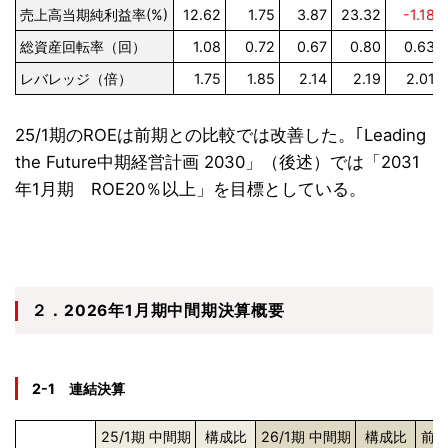
売上高当期純利益率(%)
12.62
1.75
3.87
23.32
-1.18
総資産回転率（回）
1.08
0.72
0.67
0.80
0.63
レバレッジ（倍）
1.75
1.85
2.14
2.19
2.01
25/1期のROEは前期との比較では改善した。｢Leading
the Future中期経営計画 2030」（後述）では「2031
年1月期 ROE20％以上」を目標としている。
２．2026年1月期中間期決算概要
2-1 連結決算
25/1期 中間期
構成比
26/1期 中間期
構成比
前