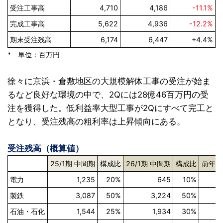
受注工事高
4,710
4,186
-11.1%
完成工事高
5,622
4,936
-12.2%
期末受注残高
6,174
6,447
+4.4%
* 単位：百万円
徐々に京浜・倉敷地区の大規模解体工事の受注が始ま
るなど良好な環境の中で、2Qには28億46百万円の受
注を獲得した。低利益率大型工事が2Qにすべて完工と
となり、受注残高の粗利率は上昇傾向にある。
受注残高（概算値）
25/1期 中間期
構成比
26/1期 中間期
構成比
前年同
電力
1,235
20%
645
10%
-
製鉄
3,087
50%
3,224
50%
石油・石化
1,544
25%
1,934
30%
+