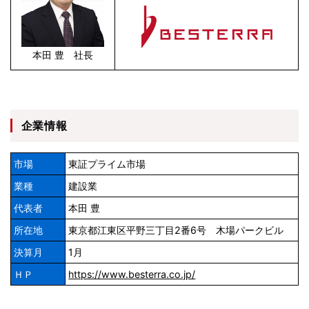
本田 豊 社長
企業情報
市場
東証プライム市場
業種
建設業
代表者
本田 豊
所在地
東京都江東区平野三丁目2番6号 木場パークビル
決算月
1月
ＨＰ
https://www.besterra.co.jp/