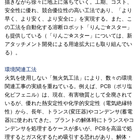
描きながら徐々に地上に落ちていく。工期、コスト、
安全性に優れ、競合優位性の高い工法であり、「より
早く、より安く、より安全に」を実現する。また、こ
の工法を自動化する溶断ロボット「りんご☆スター」
も提供している（「りんご☆スター」については、新
アタッチメント開発による用途拡大にも取り組んでい
る）。
環境関連工法
火気を使用しない「無火気工法」により、数々の環境
関連工事の実績を重ねている。例えば、PCB（ポリ塩
化ビフェニル）は、現在、有害物質として全廃されて
いるが、優れた熱安定性や化学的安定性（電気絶縁特
性）から、長年、トランス(変圧器)やコンデンサ(蓄電
器)に使われてきた。プラントの解体時にトランスやコ
ンデンサを処理するケースが多いが、PCBを高温で処
理するとガス化するため吸引する恐れがあり、解体・