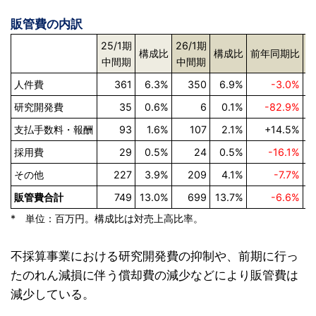
販管費の内訳
25/1期
26/1期
構成比
構成比
前年同期比
中間期
中間期
人件費
361
6.3%
350
6.9%
-3.0%
研究開発費
35
0.6%
6
0.1%
-82.9%
支払手数料・報酬
93
1.6%
107
2.1%
+14.5%
営
採用費
29
0.5%
24
0.5%
-16.1%
その他
227
3.9%
209
4.1%
-7.7%
販管費合計
749
13.0%
699
13.7%
-6.6%
* 単位：百万円。構成比は対売上高比率。
不採算事業における研究開発費の抑制や、前期に行っ
たのれん減損に伴う償却費の減少などにより販管費は
減少している。