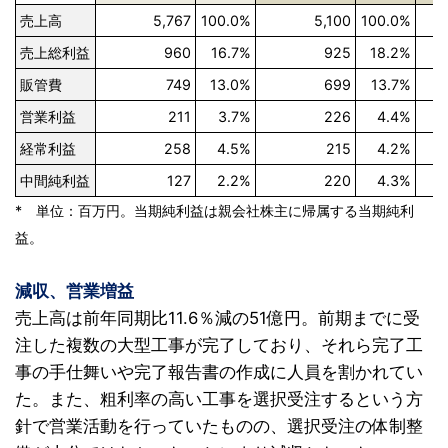
売上高
5,767
100.0%
5,100
100.0%
売上総利益
960
16.7%
925
18.2%
販管費
749
13.0%
699
13.7%
営業利益
211
3.7%
226
4.4%
経常利益
258
4.5%
215
4.2%
中間純利益
127
2.2%
220
4.3%
* 単位：百万円。当期純利益は親会社株主に帰属する当期純利
益。
減収、営業増益
売上高は前年同期比11.6％減の51億円。前期までに受
注した複数の大型工事が完了しており、それら完了工
事の手仕舞いや完了報告書の作成に人員を割かれてい
た。また、粗利率の高い工事を選択受注するという方
針で営業活動を行っていたものの、選択受注の体制整