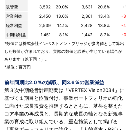
販管費
3,592
20.0%
3,631
20.6%
+1.
営業利益
2,450
13.6%
2,361
13.4%
-3.
経常利益
2,539
14.1%
2,428
13.8%
-4.
中期純利益
1,451
8.1%
1,442
8.2%
-0.
*数値には株式会社インベストメントブリッジが参考値として算出
した数値が含まれており、実際の数値と誤差が生じている場合が
あります（以下同じ）。
*単位：百万円
前年同期比2.0％の減収、同3.6％の営業減益
第３次中期経営計画期間は「VERTEX Vision2034」に
基づく１期目と位置付け、事業ポートフォリオの強化
に向けた成長投資を推進するとともに、基盤を整えた
コア事業の再成長と、長期的な成長の軸となる新規事
業の育成に取り組んでいる。重点施策として掲げる
「事業ポートフォリオの強化」、「人的資本・R&D・