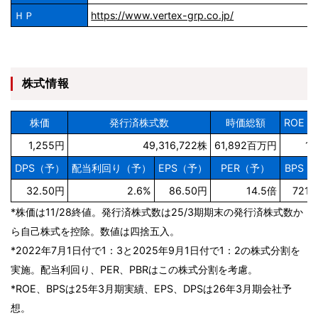
ＨＰ
https://www.vertex-grp.co.jp/
株式情報
株価
発行済株式数
時価総額
ROE（
1,255円
49,316,722株
61,892百万円
13
DPS（予）
配当利回り（予）
EPS（予）
PER（予）
BPS（
32.50円
2.6%
86.50円
14.5倍
721.
*株価は11/28終値。発行済株式数は25/3期期末の発行済株式数か
ら自己株式を控除。数値は四捨五入。
*2022年7月1日付で1：3と2025年9月1日付で1：2の株式分割を
実施。配当利回り、PER、PBRはこの株式分割を考慮。
*ROE、BPSは25年3月期実績、EPS、DPSは26年3月期会社予
想。