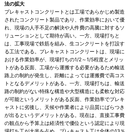
法の拡大
プレキャストコンクリートとは工場であらかじめ製造
されたコンクリート製品であり、作業効率において優
れ、現場の人手不足の解決や人件費の高騰に対するソ
リューションとして期待が高い。一方、現場打ちと
は、工事現場で鉄筋を組み、生コンクリートを打設す
る工法である。プレキャストコンクリートは、現場に
おける作業効率が、現場打ちの1/2～1/5程度とメリッ
トがある反面、工場から運搬する必要があるため輸送
路上の制約が発生し、距離によっては運搬費で高コス
トとなるデメリットがある。一方、現場打ちは、輸送
路の制約がない特殊な構造や大型構造にも柔軟な対応
が可能というメリットがある反面、作業効率でプレキ
ャストに劣後し、天候や作業者により品質にばらつき
が出るというデメリットがある。現在は、直接工事費
の観点から予算上は経済性で優位という認定により現
場打ち工が大半を占め、プレキャスト工は全体の13％