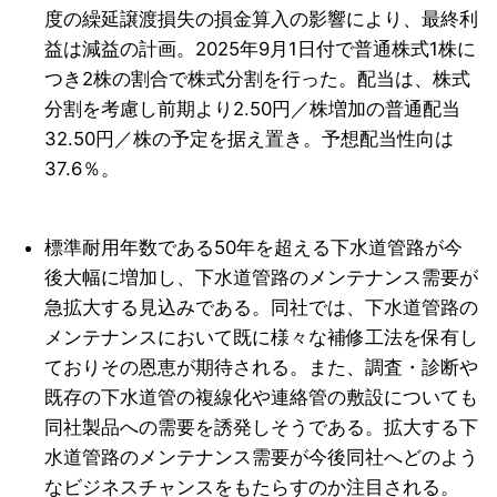
度の繰延譲渡損失の損金算入の影響により、最終利
益は減益の計画。2025年9月1日付で普通株式1株に
つき2株の割合で株式分割を行った。配当は、株式
分割を考慮し前期より2.50円／株増加の普通配当
32.50円／株の予定を据え置き。予想配当性向は
37.6％。
標準耐用年数である50年を超える下水道管路が今
後大幅に増加し、下水道管路のメンテナンス需要が
急拡大する見込みである。同社では、下水道管路の
メンテナンスにおいて既に様々な補修工法を保有し
ておりその恩恵が期待される。また、調査・診断や
既存の下水道管の複線化や連絡管の敷設についても
同社製品への需要を誘発しそうである。拡大する下
水道管路のメンテナンス需要が今後同社へどのよう
なビジネスチャンスをもたらすのか注目される。