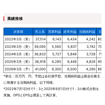
業績推移
決算期
売上高
営業利益
経常利益
当期純利益
EP
2022年3月（実）
37,514
6,143
6,434
4,242
80.
2023年3月（実）
39,095
5,560
5,837
3,742
70.
2024年3月（実）
36,833
5,727
5,849
3,728
71.
2025年3月（実）
38,918
6,285
6,449
4,826
95.
2026年3月（予）
41,000
6,350
6,500
4,290
86.
*単位：百万円、円。予想は会社側予想。当期純利益は親会社株主
に帰属する当期純利益。以下同様。
*2022年7月1日付で1：3と2025年9月1日付で1：2の株式分割を
実施。DPSとEPSは遡及して再計算。