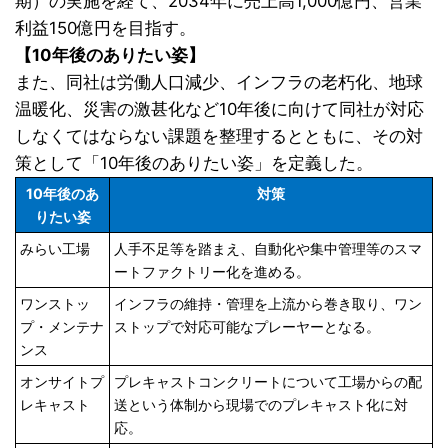
期）の実施を経て、2034年に売上高1,000億円、営業
利益150億円を目指す。
【10年後のありたい姿】
また、同社は労働人口減少、インフラの老朽化、地球
温暖化、災害の激甚化など10年後に向けて同社が対応
しなくてはならない課題を整理するとともに、その対
策として「10年後のありたい姿」を定義した。
10年後のあ
対策
りたい姿
みらい工場
人手不足等を踏まえ、自動化や集中管理等のスマ
ートファクトリー化を進める。
ワンストッ
インフラの維持・管理を上流から巻き取り、ワン
プ・メンテナ
ストップで対応可能なプレーヤーとなる。
ンス
オンサイトプ
プレキャストコンクリートについて工場からの配
レキャスト
送という体制から現場でのプレキャスト化に対
応。