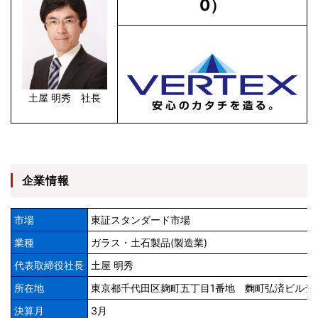
0）
土屋 明秀 社長
企業情報
市場
東証スタンダード市場
業種
ガラス・土石製品(製造業)
代表取締役社長
土屋 明秀
所在地
東京都千代田区麹町五丁目1番地 麴町弘済ビルデ
決算月
3月