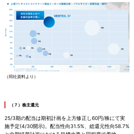
（同社資料より）
（７）株主還元
25/3期の配当は期初計画を上方修正し60円/株にて実
施予定(4/30開示)。配当性向31.5%、総還元性向58.7%