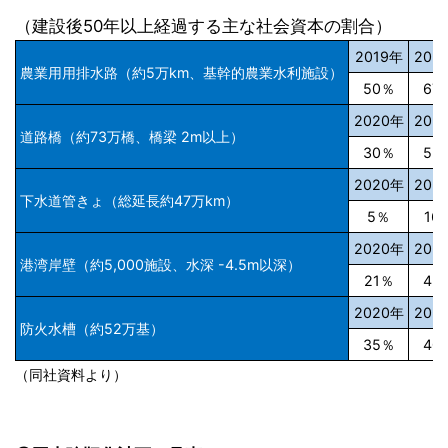
（建設後50年以上経過する主な社会資本の割合）
2019年
202
農業用用排水路（約5万km、基幹的農業水利施設）
50％
67
2020年
203
道路橋（約73万橋、橋梁 2m以上）
30％
55
2020年
203
下水道管きょ（総延長約47万km）
5％
16
2020年
203
港湾岸壁（約5,000施設、水深 -4.5m以深）
21％
43
2020年
202
防火水槽（約52万基）
35％
40
（同社資料より）