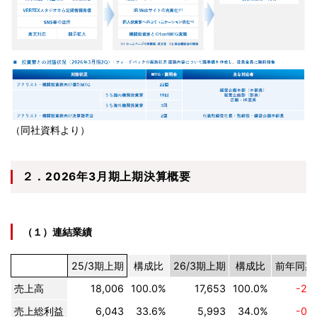
（同社資料より）
２．2026年3月期上期決算概要
（１）連結業績
25/3期上期
構成比
26/3期上期
構成比
前年同期
売上高
18,006
100.0%
17,653
100.0%
-2.
売上総利益
6,043
33.6%
5,993
34.0%
-0.