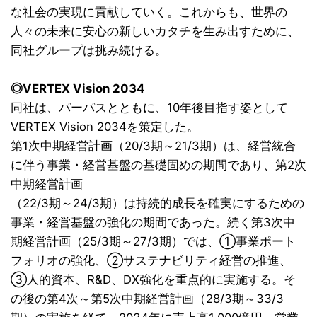
な社会の実現に貢献していく。これからも、世界の
人々の未来に安心の新しいカタチを生み出すために、
同社グループは挑み続ける。
◎VERTEX Vision 2034
同社は、パーパスとともに、10年後目指す姿として
VERTEX Vision 2034を策定した。
第1次中期経営計画（20/3期～21/3期）は、経営統合
に伴う事業・経営基盤の基礎固めの期間であり、第2次
中期経営計画
（22/3期～24/3期）は持続的成長を確実にするための
事業・経営基盤の強化の期間であった。続く第3次中
期経営計画（25/3期～27/3期）では、①事業ポート
フォリオの強化、②サステナビリティ経営の推進、
③人的資本、R&D、DX強化を重点的に実施する。そ
の後の第4次～第5次中期経営計画（28/3期～33/3