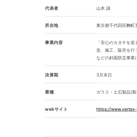
代表者
山本 譲
所在地
東京都千代田区麴町
事業内容
「安心のカタチを造
造、施工、販売を行
などの斜面防災事業
決算期
3月末日
業種
ガラス・土石製品(製
webサイト
https://www.vertex-