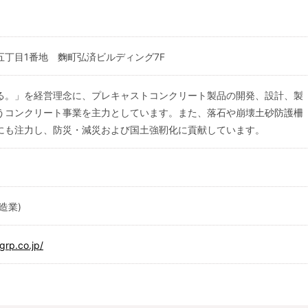
五丁目1番地 麴町弘済ビルディング7F
る。」を経営理念に、プレキャストコンクリート製品の開発、設計、製
うコンクリート事業を主力としています。また、落石や崩壊土砂防護柵
にも注力し、防災・減災および国土強靭化に貢献しています。
造業)
grp.co.jp/