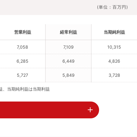
(単位：百万円)
営業利益
経常利益
当期純利益
7,058
7,109
10,315
6,285
6,449
4,826
5,727
5,849
3,728
利益、当期純利益は当期利益