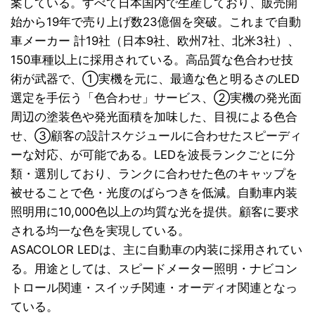
案している。すべて日本国内で生産しており、販売開
始から19年で売り上げ数23億個を突破。これまで自動
車メーカー 計19社（日本9社、欧州7社、北米3社）、
150車種以上に採用されている。高品質な色合わせ技
術が武器で、①実機を元に、最適な色と明るさのLED
選定を手伝う「色合わせ」サービス、②実機の発光面
周辺の塗装色や発光面積を加味した、目視による色合
せ、③顧客の設計スケジュールに合わせたスピーディ
ーな対応、が可能である。LEDを波長ランクごとに分
類・選別しており、ランクに合わせた色のキャップを
被せることで色・光度のばらつきを低減。自動車内装
照明用に10,000色以上の均質な光を提供。顧客に要求
される均一な色を実現している。
ASACOLOR LEDは、主に自動車の内装に採用されてい
る。用途としては、スピードメーター照明・ナビコン
トロール関連・スイッチ関連・オーディオ関連となっ
ている。