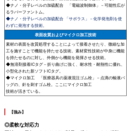
◆ナノ・分子レベルの加硫配合 「電磁波制御体」－可能性広が
るラバーファントム。
◆ナノ・分子レベルの加硫配合 「サポラス」－化学発泡剤を使
わずに発泡する技術。
表面改質およびマイクロ加工技術
素材の表面を改質処理することによって接着させたり、微細な加
工を施すことで機能を持たせる技術。素材変性技術が中身に機能
を持たせるのに対し、外側から機能を発揮させる技術。
◆無溶剤接着ICタグ－折り曲げに強く、耐水性・耐熱性に優れ、
小型化された新ソフトICタグ。
◆マイクロ加工 「医療器具の薬液混注ゴム栓」－点滴の輸液バ
ッグの、針を刺すゴム栓。ここにマイクロ加工
技術が活きている。
【強み】
◎柔軟な対応力