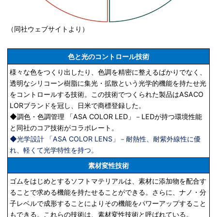
（同社ウェブサイトより）
色と光のコントロール技術
様々な色をつくり出したり、色調を精密に整えるばかりでなく、
透明なシリコーン樹脂に集光・拡散という光学的機能を持たせ光
をコントロールする技術。この技術でつくられた製品はASACO
LORブランドを冠し、日米で商標登録した。
◆調色・色調管理 「ASA COLOR LED」－LEDが持つ環境性能
と同社のコア技術がコラボレート。
◆光学設計 「ASA COLOR LENS」－耐熱性、耐紫外線性に優
れ、軽くて光学特性を持つ。
素材変性技術
ゴムをはじめとするソフトマテリアルは、素材に添加物を配合す
ることで求める機能を持たせることができる。さらに、ナノ・分
子レベルで成形することによりその機能をパワーアップすること
もできる。これらの技術は、素材変性技術と呼ばれている。