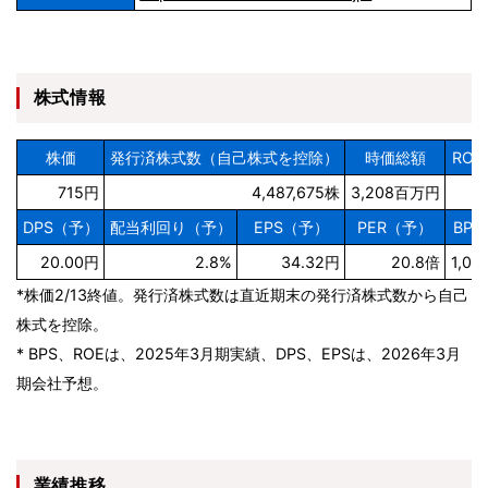
株式情報
株価
発行済株式数（自己株式を控除）
時価総額
RO
715円
4,487,675株
3,208百万円
DPS（予）
配当利回り（予）
EPS（予）
PER（予）
BP
20.00円
2.8%
34.32円
20.8倍
1,06
*株価2/13終値。発行済株式数は直近期末の発行済株式数から自己
株式を控除。
* BPS、ROEは、2025年3月期実績、DPS、EPSは、2026年3月
期会社予想。
業績推移