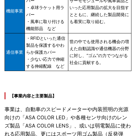
バー
サーモモジュールや風車製品と
・卓球ラケット用ラ
いった応用製品の拡大を目指す
機能事業
バー
とともに、継続した製品開発に
・風車に取り付ける
も着実に取り組む。
機能部品 など
・RFIDといった通信
世の中でも使用される機会の増
製品を保護するやわ
えた自動認識や通信機器の分野
通信事業
らか保護カバー
に対し、“ゴム”の力でつながる
・少ない応力で伸縮
社会に貢献する。
する伸縮配線 など
【事業内容と主要製品】
事業は、自動車のスピードメーターや内装照明の光源
向けの「ASA COLOR LED」や各種センサ向けのレン
ズ製品「ASA COLOR LENS」、或いは弱電製品に使わ
れる応用製品、更にはスポーツ用ゴム製品（反発弾