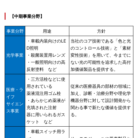
【中期事業分野】
事業分野
用途
方針
・車載内装向けのLE
当社のコア技術である「色と光
D照明
のコントロール技術」と「素材
光学事業
・殺菌装置用レンズ
変性技術」を用いて、今までに
・一般照明向けの高
ない光の可能性を追求した高付
反射塗料 など
加価値製品を提供する。
・三方活栓などに使
用されている
従来の医療器具の部材の領域に
医療・ラ
薬液混注用ゴム栓
加え、診断・治療分野や理化学
イフ
・あらかじめ薬液が
機器分野に対して設計開発から
サイエン
充填された注射
関わる事で新たな価値を提供す
ス事業
器に用いられるガス
る。
ケット など
・車載スイッチ用ラ