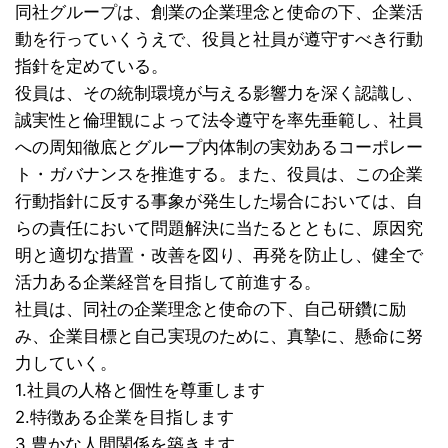
同社グループは、創業の企業理念と使命の下、企業活
動を行っていくうえで、役員と社員が遵守すべき行動
指針を定めている。
役員は、その統制環境が与える影響力を深く認識し、
誠実性と倫理観によって法令遵守を率先垂範し、社員
への周知徹底とグループ内体制の実効あるコーポレー
ト・ガバナンスを推進する。また、役員は、この企業
行動指針に反する事象が発生した場合においては、自
らの責任において問題解決に当たるとともに、原因究
明と適切な措置・改善を図り、再発を防止し、健全で
活力ある企業経営を目指して前進する。
社員は、同社の企業理念と使命の下、自己研鑽に励
み、企業目標と自己実現のために、真摯に、懸命に努
力していく。
1.社員の人格と個性を尊重します
2.特徴ある企業を目指します
3.豊かな人間関係を築きます