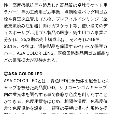
性、高摩擦抵抗等を追及した高品質の卓球ラケット用
ラバー）等の工業用ゴム事業、点滴輸液バッグ用ゴム
栓や真空採血管用ゴム栓、プレフィルドシリンジ（薬
液充填済み注射器）向けガスケット等、使い捨てのデ
ィスポーザブル用ゴム製品の医療・衛生用ゴム事業に
分かれ、25/3期の売上構成比は、それぞれ76.9％、
23.1％。今後は、通信製品を保護するやわらか保護カ
バー、ASA COLOR LENS、医療回路製品用ゴム部品な
どの販売拡大が期待される。
◎ASA COLOR LED
ASA COLOR LEDとは、青色LEDに蛍光体を配合したキ
ャップを被せた高品質LED。シリコーンゴムキャップ
内の蛍光体を調合する事で多彩な色度を創りだすこと
ができる。色度座標をはじめ、相関色温度、色温度偏
差で色度規格を設定し、顧客の要望に沿った規格を提