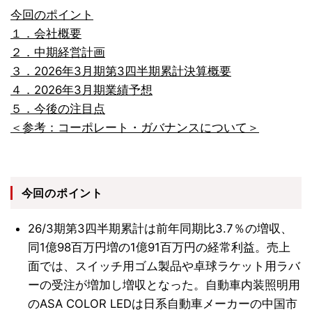
今回のポイント
１．会社概要
２．中期経営計画
３．2026年3月期第3四半期累計決算概要
４．2026年3月期業績予想
５．今後の注目点
＜参考：コーポレート・ガバナンスについて＞
今回のポイント
26/3期第3四半期累計は前年同期比3.7％の増収、
同1億98百万円増の1億91百万円の経常利益。売上
面では、スイッチ用ゴム製品や卓球ラケット用ラバ
ーの受注が増加し増収となった。自動車内装照明用
のASA COLOR LEDは日系自動車メーカーの中国市