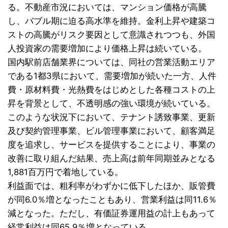
る。不動産市況においては、マンション価格が高騰
し、バブル期に迫る高水準を維持。金利上昇や建築コ
ストの高騰がリスク要因として意識されつつも、外国
人投資家の需要増加により価格上昇は続いている。
国内駅前店舗業界については、同社の営業活動エリア
である1都3県において、需要増加が続いた一方、人件
費・原材料費・光熱費をはじめとした各種コストの上
昇を背景として、不透明感の強い環境が続いている。
このような状況下において、テナント誘致事業、更新
及び契約管理事業、ビル管理事業において、顧客満足
度を追求し、サービスを提供することにより、事業の
改善に取り組んだ結果、売上高は前年同期並みとなる
1,881百万円で着地している。
利益面では、粗利率がわずかに低下したほか、販管費
が同6.0％増となったこともあり、営業利益は同11.6％
減となった。ただし、有価証券運用益の計上もあって
経常利益は同65.9％増となっている。