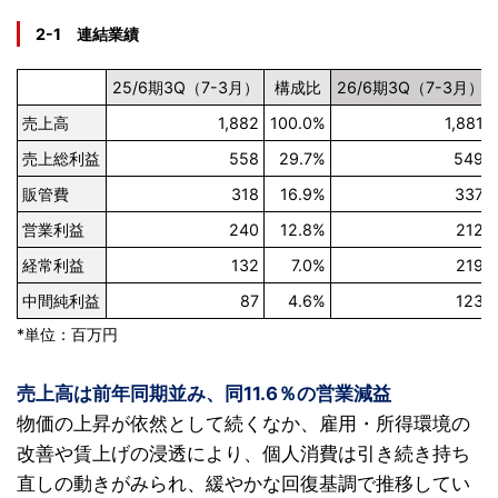
2-1 連結業績
25/6期3Q（7-3月）
構成比
26/6期3Q（7-3月）
売上高
1,882
100.0%
1,881
売上総利益
558
29.7%
549
販管費
318
16.9%
337
営業利益
240
12.8%
212
経常利益
132
7.0%
219
中間純利益
87
4.6%
123
*単位：百万円
売上高は前年同期並み、同11.6％の営業減益
物価の上昇が依然として続くなか、雇用・所得環境の
改善や賃上げの浸透により、個人消費は引き続き持ち
直しの動きがみられ、緩やかな回復基調で推移してい