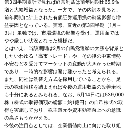
第3四半期累計で見れば経常利益は前年同期比65.9％
増と大幅増益となった。一方で、その内訳を見ると、
前年同期に計上された有価証券運用損の剥落影響も増
益要因となっている。実際、直近の第3四半期（1月～
3月）単独では、市場環境の影響を受け、運用面では
やや厳しい状況となった模様だ。
とはいえ、当該期間は2月の自民党選挙の大勝を背景と
したいわゆる「高市トレード」や、その後の中東情勢
不安などを受けてマーケットの変動が大きかった時期
であり、一時的な影響は避け難かったと考えられる。
また、同社は洗替え方式を採用していることから、足
元の株価推移を踏まえれば今後の運用収益の改善余地
も十分にあるとみられる。なお、5月14日には539,000
株（株式の取得価額の総額：約1億円）の自己株式の取
得を実施しており、株主還元や資本効率向上への意識
の高さもうかがえる。
今後の注目点としては、企業価値向上に向けた取り組