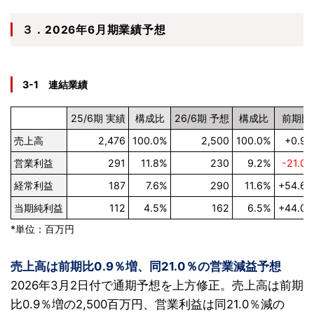
３．2026年6月期業績予想
3-1 連結業績
25/6期 実績
構成比
26/6期 予想
構成比
前期比
売上高
2,476
100.0%
2,500
100.0%
+0.9
営業利益
291
11.8%
230
9.2%
-21.0
経常利益
187
7.6%
290
11.6%
+54.6
当期純利益
112
4.5%
162
6.5%
+44.0
*単位：百万円
売上高は前期比0.9％増、同21.0％の営業減益予想
2026年3月2日付で通期予想を上方修正。売上高は前期
比0.9％増の2,500百万円、営業利益は同21.0％減の