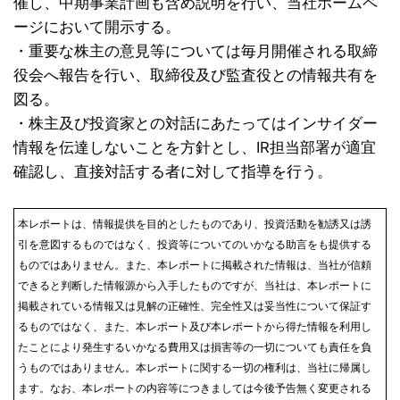
催し、中期事業計画も含め説明を行い、当社ホームペ
ージにおいて開示する。
・重要な株主の意見等については毎月開催される取締
役会へ報告を行い、取締役及び監査役との情報共有を
図る。
・株主及び投資家との対話にあたってはインサイダー
情報を伝達しないことを方針とし、IR担当部署が適宜
確認し、直接対話する者に対して指導を行う。
本レポートは、情報提供を目的としたものであり、投資活動を勧誘又は誘
引を意図するものではなく、投資等についてのいかなる助言をも提供する
ものではありません。また、本レポートに掲載された情報は、当社が信頼
できると判断した情報源から入手したものですが、当社は、本レポートに
掲載されている情報又は見解の正確性、完全性又は妥当性について保証す
るものではなく、また、本レポート及び本レポートから得た情報を利用し
たことにより発生するいかなる費用又は損害等の一切についても責任を負
うものではありません。本レポートに関する一切の権利は、当社に帰属し
ます。なお、本レポートの内容等につきましては今後予告無く変更される