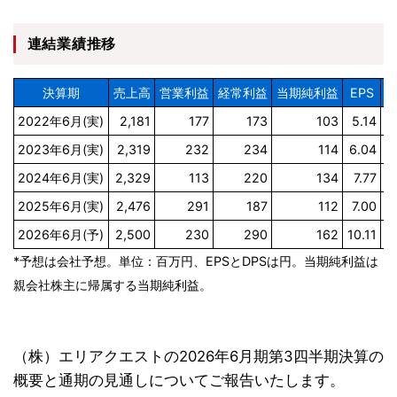
連結業績推移
決算期
売上高
営業利益
経常利益
当期純利益
EPS
D
2022年6月(実)
2,181
177
173
103
5.14
2
2023年6月(実)
2,319
232
234
114
6.04
2
2024年6月(実)
2,329
113
220
134
7.77
3
2025年6月(実)
2,476
291
187
112
7.00
3
2026年6月(予)
2,500
230
290
162
10.11
4
*予想は会社予想。単位：百万円、EPSとDPSは円。当期純利益は
親会社株主に帰属する当期純利益。
（株）エリアクエストの2026年6月期第3四半期決算の
概要と通期の見通しについてご報告いたします。