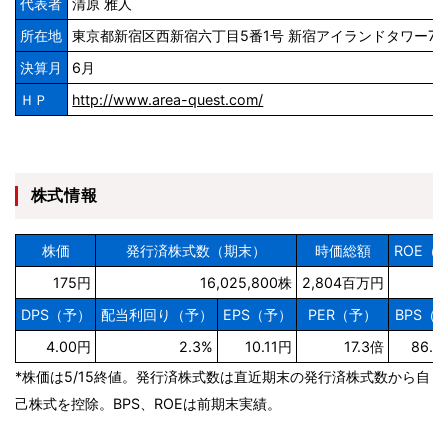
代表者
清原 雅人
所在地
東京都新宿区西新宿六丁目5番1号 新宿アイランドタワー7
決算月
6月
ＨＰ
http://www.area-quest.com/
株式情報
株価
発行済株式数（期末）
時価総額
ROE（
175円
16,025,800株
2,804百万円
7
DPS（予）
配当利回り（予）
EPS（予）
PER（予）
BPS（
4.00円
2.3%
10.11円
17.3倍
86.6
*株価は5/15終値。発行済株式数は直近期末の発行済株式数から自
己株式を控除。BPS、ROEは前期末実績。