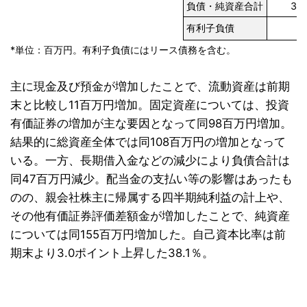
負債・純資産合計
3,9
有利子負債
6
*単位：百万円。有利子負債にはリース債務を含む。
主に現金及び預金が増加したことで、流動資産は前期
末と比較し11百万円増加。固定資産については、投資
有価証券の増加が主な要因となって同98百万円増加。
結果的に総資産全体では同108百万円の増加となって
いる。一方、長期借入金などの減少により負債合計は
同47百万円減少。配当金の支払い等の影響はあったも
のの、親会社株主に帰属する四半期純利益の計上や、
その他有価証券評価差額金が増加したことで、純資産
については同155百万円増加した。自己資本比率は前
期末より3.0ポイント上昇した38.1％。