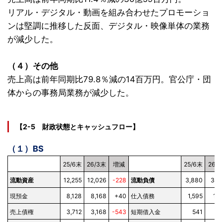
リアル・デジタル・動画を組み合わせたプロモーショ
ンは堅調に推移した反面、デジタル・映像単体の業務
が減少した。
（４）その他
売上高は前年同期比79.8％減の14百万円。官公庁・団
体からの事務局業務が減少した。
【2-5 財政状態とキャッシュフロー】
（１）BS
25/6末
26/3末
増減
25/6末
26/
流動資産
12,255
12,026
-228
流動負債
3,880
3,0
現預金
8,128
8,168
+40
仕入債務
1,595
1,8
売上債権
3,712
3,168
-543
短期借入金
541
5