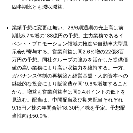
四半期比とも減収減益。
業績予想に変更は無い。26/6期通期の売上高は前
期比5.7％増の188億円の予想。主力業務であるイ
ベント・プロモーション領域の推進や自動車大型展
示会が寄与する。営業利益は同2.6％増の22億8百
万円の予想。同社グループの強みを活かした提供価
値の高い業務により高い収益力を維持する。一方、
ガバナンス体制の再構築と経営基盤・人的資本への
継続的な投資により販管費が同19.6％増加すること
から、増益も営業利益率は同0.4ポイントの低下を
見込む。配当は、中間配当及び期末配当それぞれ
9.15円／株の年間合計18.30円／株を予定。予想配
当性向は50.0％。