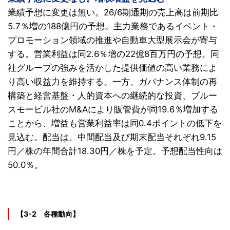
業績予想に変更は無い。26/6期通期の売上高は前期比
5.7％増の188億円の予想。主力業務であるイベント・
プロモーション領域の推進や自動車大型展示会が寄与
する。営業利益は同2.6％増の22億8百万円の予想。同
社グループの強みを活かした提供価値の高い業務によ
り高い収益力を維持する。一方、ガバナンス体制の再
構築と経営基盤・人的資本への継続的な投資、ブルー
スモービル社のM&Aにより販管費が同19.6％増加する
ことから、増益も営業利益率は同0.4ポイントの低下を
見込む。配当は、中間配当及び期末配当それぞれ9.15
円／株の年間合計18.30円／株を予定。予想配当性向は
50.0％。
【3-2 各種動向】