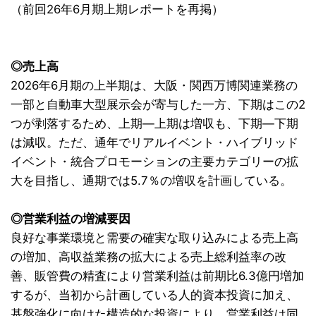
（前回26年6月期上期レポートを再掲）
◎売上高
2026年6月期の上半期は、大阪・関西万博関連業務の
一部と自動車大型展示会が寄与した一方、下期はこの2
つが剥落するため、上期―上期は増収も、下期―下期
は減収。ただ、通年でリアルイベント・ハイブリッド
イベント・統合プロモーションの主要カテゴリーの拡
大を目指し、通期では5.7％の増収を計画している。
◎営業利益の増減要因
良好な事業環境と需要の確実な取り込みによる売上高
の増加、高収益業務の拡大による売上総利益率の改
善、販管費の精査により営業利益は前期比6.3億円増加
するが、当初から計画している人的資本投資に加え、
基盤強化に向けた構造的な投資により、営業利益は同