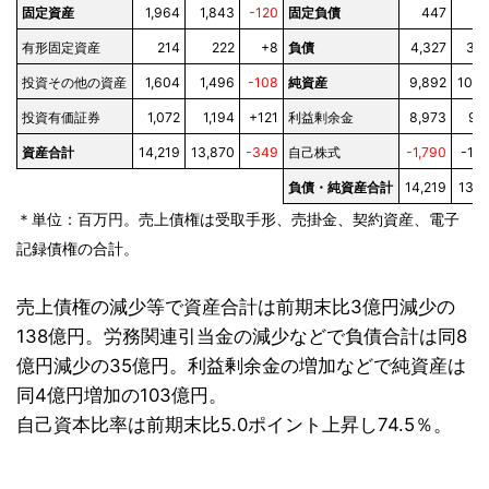
固定資産
1,964
1,843
-120
固定負債
447
4
有形固定資産
214
222
+8
負債
4,327
3,5
投資その他の資産
1,604
1,496
-108
純資産
9,892
10,3
投資有価証券
1,072
1,194
+121
利益剰余金
8,973
9,1
資産合計
14,219
13,870
-349
自己株式
-1,790
-1,6
負債・純資産合計
14,219
13,8
＊単位：百万円。売上債権は受取手形、売掛金、契約資産、電子
記録債権の合計。
売上債権の減少等で資産合計は前期末比3億円減少の
138億円。労務関連引当金の減少などで負債合計は同8
億円減少の35億円。利益剰余金の増加などで純資産は
同4億円増加の103億円。
自己資本比率は前期末比5.0ポイント上昇し74.5％。