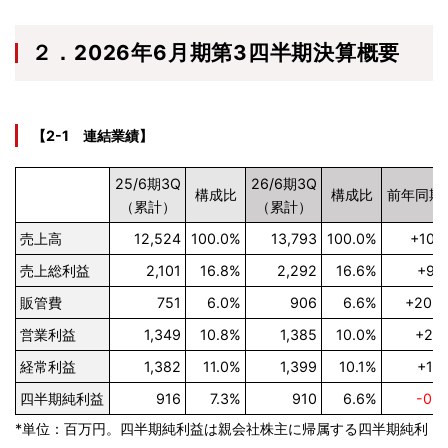
２．2026年6月期第3四半期決算概要
【2-1 連結業績】
25/6期3Q
26/6期3Q
構成比
構成比
前年同期
（累計）
（累計）
売上高
12,524
100.0%
13,793
100.0%
+10.
売上総利益
2,101
16.8%
2,292
16.6%
+9.
販管費
751
6.0%
906
6.6%
+20.
営業利益
1,349
10.8%
1,385
10.0%
+2.
経常利益
1,382
11.0%
1,399
10.1%
+1.
四半期純利益
916
7.3%
910
6.6%
-0.
*単位：百万円。四半期純利益は親会社株主に帰属する四半期純利