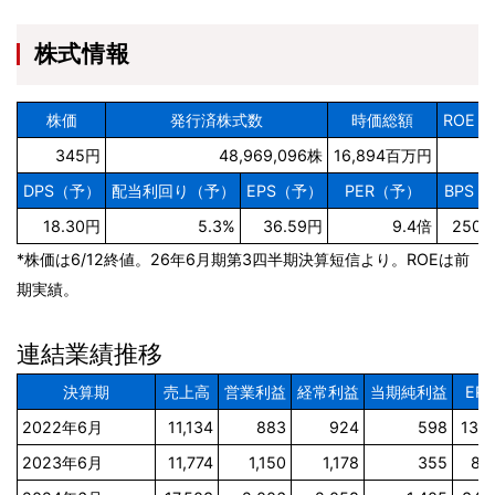
株式情報
株価
発行済株式数
時価総額
ROE（
345円
48,969,096株
16,894百万円
1
DPS（予）
配当利回り（予）
EPS（予）
PER（予）
BPS（
18.30円
5.3%
36.59円
9.4倍
250.
*株価は6/12終値。26年6月期第3四半期決算短信より。ROEは前
期実績。
連結業績推移
決算期
売上高
営業利益
経常利益
当期純利益
EPS
2022年6月
11,134
883
924
598
13.2
2023年6月
11,774
1,150
1,178
355
8.6