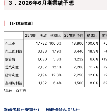
３．2026年6月期業績予想
【3-1連結業績】
25/6期 実績
構成比
26/6期 予想
構成比
前期
売上高
17,782
100.0%
18,800
100.0%
+5.
売上総利益
3,183
17.9%
3,440
18.3%
+8.
販管費
1,030
5.8%
1,232
6.6%
+19.
営業利益
2,152
12.1%
2,208
11.7%
+2.
経常利益
2,194
12.3%
2,250
12.0%
+2.
当期純利益
1,132
6.4%
1,500
8.0%
+32.
*単位：百万円
業績予想に変更なし。増収増益を見込む