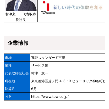
村津憲一 代表取締
役社長
企業情報
市場
東証スタンダード市場
業種
サービス業
代表取締役社長
村津 憲一
所在地
東京都港区虎ノ門 4-3-13 ヒューリック神谷町ビル
決算月
6月
ＨＰ
https://www.tow.co.jp/