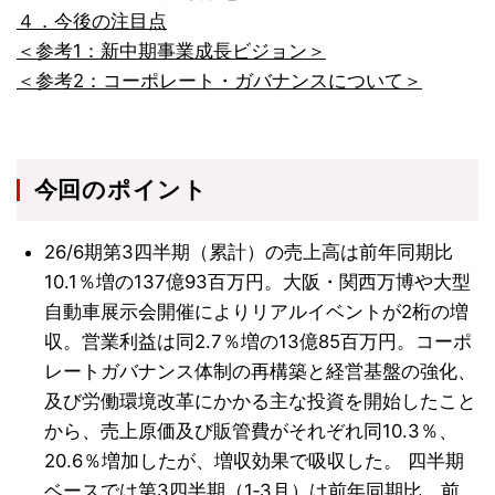
４．今後の注目点
＜参考1：新中期事業成長ビジョン＞
＜参考2：コーポレート・ガバナンスについて＞
今回のポイント
26/6期第3四半期（累計）の売上高は前年同期比
10.1％増の137億93百万円。大阪・関西万博や大型
自動車展示会開催によりリアルイベントが2桁の増
収。営業利益は同2.7％増の13億85百万円。コーポ
レートガバナンス体制の再構築と経営基盤の強化、
及び労働環境改革にかかる主な投資を開始したこと
から、売上原価及び販管費がそれぞれ同10.3％、
20.6％増加したが、増収効果で吸収した。 四半期
ベースでは第3四半期（1‐3月）は前年同期比、前