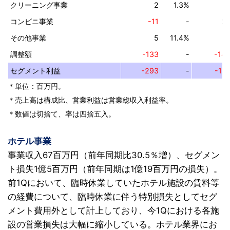
クリーニング事業
2
1.3%
1
コンビニ事業
-11
-
2
その他事業
5
11.4%
調整額
-133
-
-14
セグメント利益
-293
-
-10
＊単位：百万円。
＊売上高は構成比、営業利益は営業総収入利益率。
＊数値は切捨て、率は四捨五入。
ホテル事業
事業収入67百万円（前年同期比30.5％増）、セグメン
ト損失1億5百万円（前年同期は1億19百万円の損失）。
前1Qにおいて、臨時休業していたホテル施設の賃料等
の経費について、臨時休業に伴う特別損失としてセグ
メント費用外として計上しており、今1Qにおける各施
設の営業損失は大幅に縮小している。ホテル業界にお