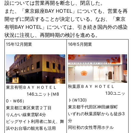
設については営業再開を断念し、閉店した。
また、「東京銀座BAY HOTEL」についても、営業を再
開せずに閉店することが決定している。なお、「東京
有明BAY HOTEL」については、引き続き国内外の感染
状況に注視し、再開時期の検討を進める。
15年12月開業
16年5月開業
秋葉原ＢＡＹ ＨＯＴＥＬ
東京有明ＢＡＹ ＨＯＴＥＬ
130ユニッ
146ユニット(Ｍ8
ト(Ｗ130)
0・Ｗ66）
東京都千代田区神田練塀町
東京都江東区東雲２丁目
いずれの秋葉原駅からも徒歩3
りんかい線東雲駅4分
分
ビッグサイト利用者に加え、舞
同社初の女性専用ホテル
浜やお台場の観光客も活用