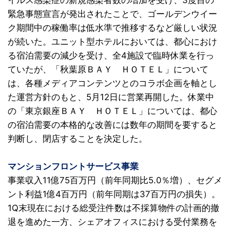
イルス感染症の新規感染者数の増加を受け、3度目の
緊急事態宣言が発出されたことで、ゴールデンウイー
ク期間中の稼働率は低水準で推移するなど厳しい状況
が続いた。ユニット型ホテルにおいては、都心におけ
る宿泊需要の減少を受け、全4施設で臨時休業を行っ
ていたが、「秋葉原ＢＡＹ ＨＯＴＥＬ」について
は、各種メディアコンテンツとのコラボ企画を軸とし
た運営方針のもと、5月12日に営業再開した。休業中
の「東京銀座ＢＡＹ ＨＯＴＥＬ」については、都心
の宿泊需要の本格的な改善には数年の期間を要すると
判断し、閉店することを決定した。
マンションフロントサービス事業
事業収入11億75百万円（前年同期比5.0％増）、セグメ
ント利益1億4百万円（前年同期は37百万円の損失）。
1Q末現在における総受注件数は不採算物件の計画的撤
退を進めた一方、シェアオフィスにおける受付業務を