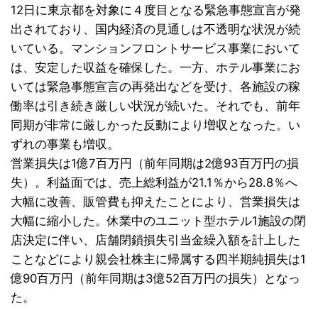
12日に東京都を対象に４度目となる緊急事態宣言が発
出されており、国内経済の見通しは不透明な状況が続
いている。マンションフロントサービス事業において
は、安定した収益を確保した。一方、ホテル事業にお
いては緊急事態宣言の再発出などを受け、各施設の稼
働率は引き続き厳しい状況が続いた。それでも、前年
同期が非常に厳しかった反動により増収となった。い
ずれの事業も増収。
営業損失は1億7百万円（前年同期は2億93百万円の損
失）。利益面では、売上総利益が21.1％から28.8％へ
大幅に改善、販管費も抑えたことにより、営業損失は
大幅に縮小した。休業中のユニット型ホテル1施設の閉
店決定に伴い、店舗閉鎖損失引当金繰入額を計上した
ことなどにより親会社株主に帰属する四半期純損失は1
億90百万円（前年同期は3億52百万円の損失）となっ
た。