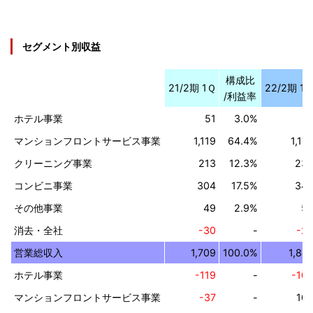
セグメント別収益
構成比
21/2期 1Ｑ
22/2期 1
/利益率
ホテル事業
51
3.0%
6
マンションフロントサービス事業
1,119
64.4%
1,17
クリーニング事業
213
12.3%
23
コンビニ事業
304
17.5%
34
その他事業
49
2.9%
5
消去・全社
-30
-
-2
営業総収入
1,709
100.0%
1,84
ホテル事業
-119
-
-10
マンションフロントサービス事業
-37
-
10