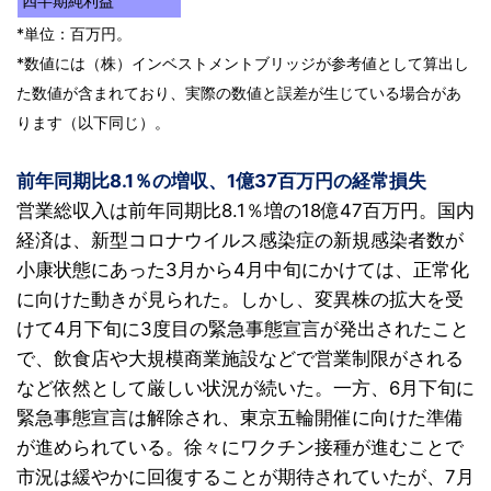
四半期純利益
*単位：百万円。
*数値には（株）インベストメントブリッジが参考値として算出し
た数値が含まれており、実際の数値と誤差が生じている場合があ
ります（以下同じ）。
前年同期比8.1％の増収、1億37百万円の経常損失
営業総収入は前年同期比8.1％増の18億47百万円。国内
経済は、新型コロナウイルス感染症の新規感染者数が
小康状態にあった3月から4月中旬にかけては、正常化
に向けた動きが見られた。しかし、変異株の拡大を受
けて4月下旬に3度目の緊急事態宣言が発出されたこと
で、飲食店や大規模商業施設などで営業制限がされる
など依然として厳しい状況が続いた。一方、6月下旬に
緊急事態宣言は解除され、東京五輪開催に向けた準備
が進められている。徐々にワクチン接種が進むことで
市況は緩やかに回復することが期待されていたが、7月