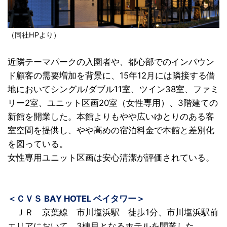
（同社HPより）
近隣テーマパークの入園者や、都心部でのインバウン
ド顧客の需要増加を背景に、
15
年12月には隣接する借
地においてシングル/ダブル11室、ツイン38室、ファミ
リー2室、ユニット区画20室（女性専用）、3階建ての
新館を開業した。本館よりもやや広いゆとりのある客
室空間を提供し、やや高めの宿泊料金で本館と差別化
を図っている。
女性専用ユニット区画は安心清潔が評価されている。
＜ＣＶＳ BAY HOTEL ベイタワー＞
ＪＲ 京葉線 市川塩浜駅 徒歩1分、市川塩浜駅前
エリアにおいて、3棟目となるホテルを開業した。