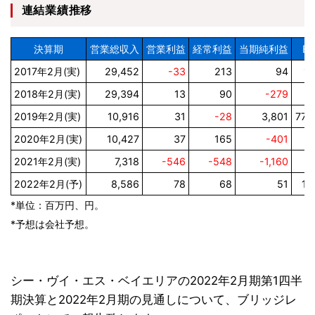
連結業績推移
決算期
営業総収入
営業利益
経常利益
当期純利益
EP
2017年2月(実)
29,452
-33
213
94
19
2018年2月(実)
29,394
13
90
-279
2019年2月(実)
10,916
31
-28
3,801
770
2020年2月(実)
10,427
37
165
-401
2021年2月(実)
7,318
-546
-548
-1,160
2022年2月(予)
8,586
78
68
51
10
*単位：百万円、円。
*予想は会社予想。
シー・ヴイ・エス・ベイエリアの2022年2月期第1四半
期決算と2022年2月期の見通しについて、ブリッジレ