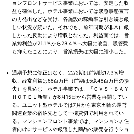
ョンフロントサービス事業においては、安定した収
益を確保した。ホテル事業においては緊急事態宣言
の再発出などを受け、各施設の稼働率は引き続き厳
しい状況が続いた。それでも、前年同期が非常に厳
しかった反動により増収となった。利益面では、営
業総利益が21.1％から28.4％へ大幅に改善、販管費
も抑えたことにより、営業損失は大幅に縮小した。
通期予想に修正はなく、22/2期は前期比17.3％増
収、経常利益は68百万円（前期は5億48百万円の損
失）を見込む。ホテル事業では、「ＣＶＳ・ＢＡＹ
ＨＯＴＥＬ新館」が6月15日から営業を再開してい
る。ユニット型ホテルでは7月から東京五輪の運営
関連企業の宿泊先として一棟貸切で利用されてい
る。マンションフロント事業では、マンション居住
者向けにサービスや厳選した商品の販売を行うショ