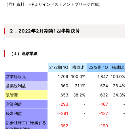
（同社資料、HPよりインベストメントブリッジ作成）
２．2022年2月期第1四半期決算
（１）連結業績
21/2期 1Q
構成比
22/2期 1Q
構成比
営業総収入
1,709
100.0%
1,847
100.0%
営業総利益
360
21.1%
524
28.4%
販管費
653
38.2%
632
34.3%
営業利益
-293
-
-107
-
経常利益
-291
-
-137
-
親会社株主に帰属する
-352
-
-190
-