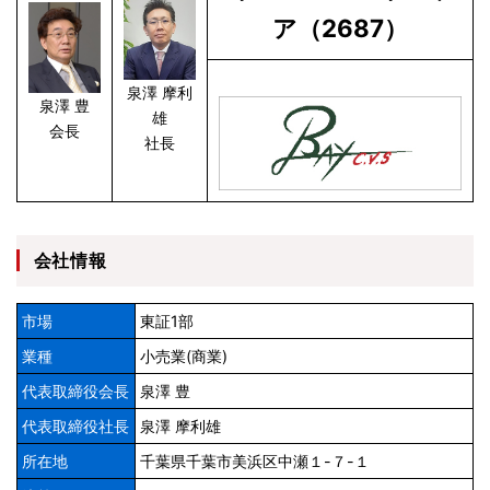
ア（2687）
泉澤 摩利
泉澤 豊
雄
会長
社長
会社情報
市場
東証1部
業種
小売業(商業)
代表取締役会長
泉澤 豊
代表取締役社長
泉澤 摩利雄
所在地
千葉県千葉市美浜区中瀬１-７-１