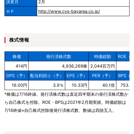
決算月
2月
ＨＰ
http://www.cvs-bayarea.co.jp/
株式情報
株価
発行済株式数
時価総額
ROE（
414円
4,936,269株
2,044百万円
DPS（予）
配当利回り（予）
EPS（予）
PER（予）
BPS（
16.00円
3.9％
10.33円
40.1倍
753.4
*株価は7/16終値。発行済株式数は直近四半期末の発行済株式数か
ら自己株式を控除。ROE・BPSは2021年2月期実績。時価総額は
7/16終値×自己株式控除後発行済株式数、数値は四捨五入。