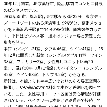
09年12月開業。JR京葉線市川塩浜駅前でコンビニ併設
のビジネスホテル。
JR京葉線 市川塩浜駅は東京駅から8駅22分、東京ディ
ズニーリゾートのある舞浜駅まで2駅6分、幕張メッセ
がある海浜幕張駅まで14分の好立地。価格競争力も強
く、平日はビジネス客、週末はレジャー客と安定した
集客を誇る。
本館（シングル21室、ダブル46室、ツイン41室）、15
年12月に開業した新館（シングル/ダブル11室、ツイン
38室、ファミリー2室、女性専用ユニット区画20
室）、及び20年10月に増設したベイタワー（シングル
42室、ツイン63室、トリプル2室）からなる。
新館は、本館よりもやや広いゆとりのある客室空間を
提供し、やや高めの宿泊料金で本館と差別化を図って
いる。また、女性専用ユニット区画は安心清潔が評価
されている。ベイタワーは本館と連絡通路で接続して
おり、1階には飲食テナントが入居するほか、２階には