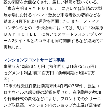
設の閉店を余儀なくされ、厳しい状況が続いている。
「東京有明ＢＡＹ ＨＯＴＥＬ」においては近隣の大型
展示場におけるイベント数及び来場者数の増加などを
踏まえ4月下旬より運営を再開した。また、メディア
コンテンツとのコラボ企画においては、5月に「秋葉原
ＢＡＹ ＨＯＴＥＬ」においてスマートフォンアプリゲ
ーム2タイトルとのコラボを同時開催するなど継続的に
実施した。
マンションフロントサービス事業
事業収入10億86百万円（前年同期は11億75百万円）、
セグメント利益1億11百万円（前年同期は1億4百万
円）。
1Q末の総受注件数は前期末比4件増の758件。新型コ
ロナウイルス感染症の影響を受けた、在宅勤務の増加
や行動様式の変化などにより、フロントでのクリーニ
ング取扱高、マンション内のショップ売上及び居住者