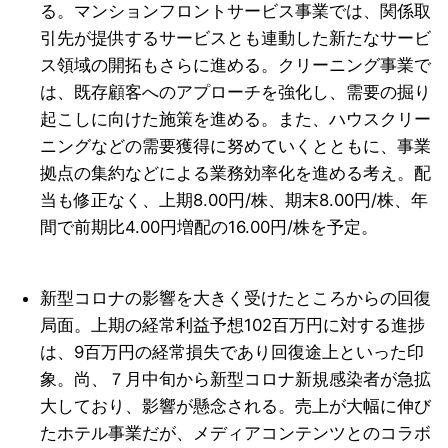
る。マンションフロントサービス事業では、関係取
引先が提供するサービスとも連動した新たなサービ
ス領域の開拓もさらに進める。クリーニング事業で
は、既存顧客へのアプローチを強化し、需要の掘り
起こしに向けた施策を進める。また、ハウスクリー
ニングなどの需要獲得に努めていくとともに、事業
拠点の集約などによる業務効率化を進める考え。配
当も修正なく、上期8.00円/株、期末8.00円/株、年
間で前期比4.00円増配の16.00円/株を予定。
新型コロナの影響を大きく受けたところからの回復
局面。上期
の経常利益予想102百万円に対する進捗
は、9百万円の経常損失であり回復途上といった印
象。尚、７月中旬から新型コロナ新規感染者が急拡
大しており、影響が懸念される。売上が大幅に伸び
たホテル事業だが、メディアコンテンツとのコラボ