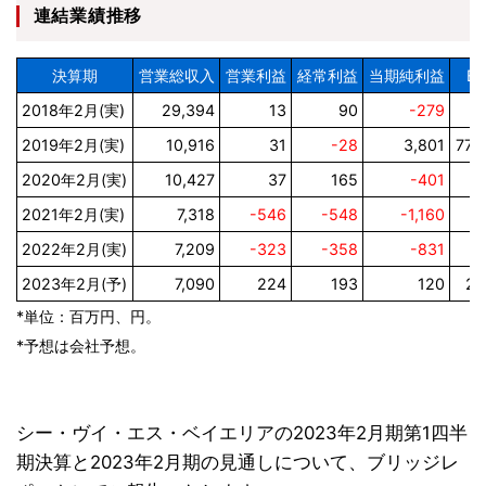
連結業績推移
決算期
営業総収入
営業利益
経常利益
当期純利益
EP
2018年2月(実)
29,394
13
90
-279
2019年2月(実)
10,916
31
-28
3,801
770
2020年2月(実)
10,427
37
165
-401
2021年2月(実)
7,318
-546
-548
-1,160
2022年2月(実)
7,209
-323
-358
-831
2023年2月(予)
7,090
224
193
120
24
*単位：百万円、円。
*予想は会社予想。
シー・ヴイ・エス・ベイエリアの2023年2月期第1四半
期決算と2023年2月期の見通しについて、ブリッジレ