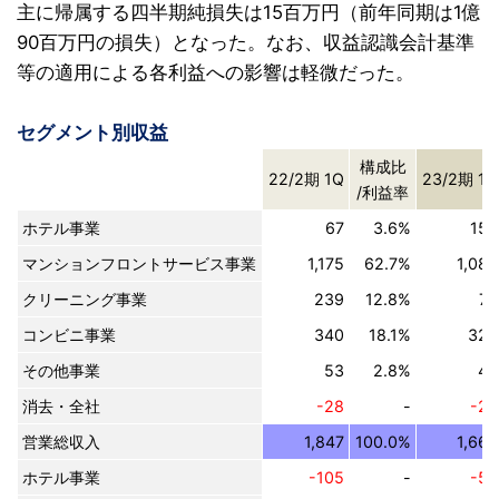
主に帰属する四半期純損失は15百万円（前年同期は1億
90百万円の損失）となった。なお、収益認識会計基準
等の適用による各利益への影響は軽微だった。
セグメント別収益
構成比
22/2期 1Q
23/2期 1Q
/利益率
ホテル事業
67
3.6%
158
マンションフロントサービス事業
1,175
62.7%
1,086
クリーニング事業
239
12.8%
75
コンビニ事業
340
18.1%
325
その他事業
53
2.8%
46
消去・全社
-28
-
-26
営業総収入
1,847
100.0%
1,664
ホテル事業
-105
-
-52