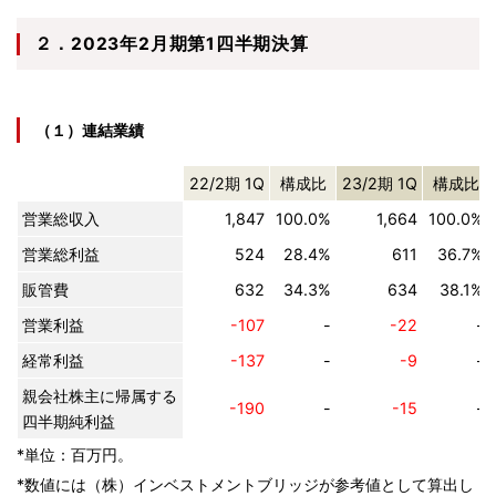
２．2023年2月期第1四半期決算
（１）連結業績
22/2期 1Q
構成比
23/2期 1Q
構成比
営業総収入
1,847
100.0%
1,664
100.0%
営業総利益
524
28.4%
611
36.7%
販管費
632
34.3%
634
38.1%
営業利益
-107
-
-22
-
経常利益
-137
-
-9
-
親会社株主に帰属する
-190
-
-15
-
四半期純利益
*単位：百万円。
*数値には（株）インベストメントブリッジが参考値として算出し