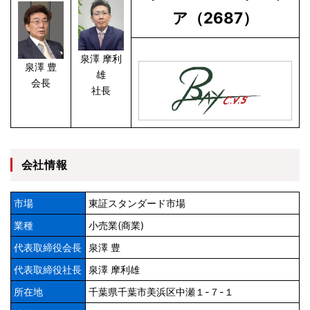
ア（2687）
泉澤 摩利
泉澤 豊
雄
会長
社長
会社情報
市場
東証スタンダード市場
業種
小売業(商業)
代表取締役会長
泉澤 豊
代表取締役社長
泉澤 摩利雄
所在地
千葉県千葉市美浜区中瀬１-７-１