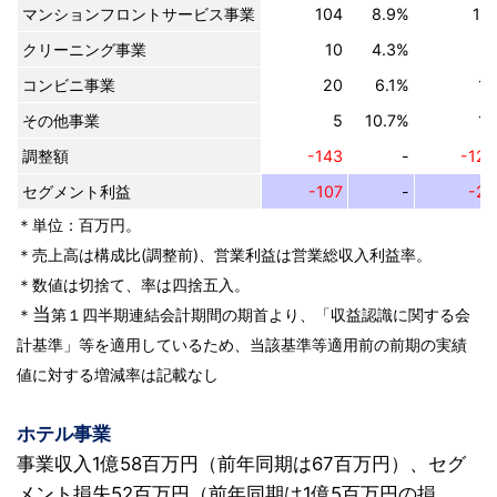
マンションフロントサービス事業
104
8.9%
111
クリーニング事業
10
4.3%
9
コンビニ事業
20
6.1%
19
その他事業
5
10.7%
13
調整額
-143
-
-123
セグメント利益
-107
-
-22
＊単位：百万円。
＊売上高は構成比(調整前)、営業利益は営業総収入利益率。
＊数値は切捨て、率は四捨五入。
当
＊
第１四半期連結会計期間の期首より、「収益認識に関する会
計基準」等を適用しているため、当該基準等適用前の前期の実績
値に対する増減率は記載なし
ホテル事業
事業収入1億58百万円（前年同期は67百万円）、セグ
メント損失52百万円（前年同期は1億5百万円の損