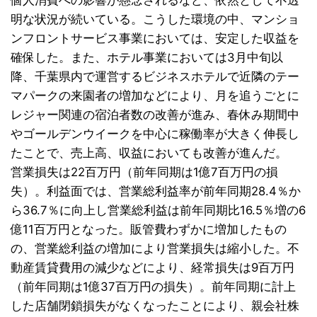
個人消費への影響が懸念されるなど、依然として不透
明な状況が続いている。こうした環境の中、マンショ
ンフロントサービス事業においては、安定した収益を
確保した。また、ホテル事業においては3月中旬以
降、千葉県内で運営するビジネスホテルで近隣のテー
マパークの来園者の増加などにより、月を追うごとに
レジャー関連の宿泊者数の改善が進み、春休み期間中
やゴールデンウイークを中心に稼働率が大きく伸長し
たことで、売上高、収益においても改善が進んだ。
営業損失は22百万円（前年同期は1億7百万円の損
失）。利益面では、営業総利益率が前年同期28.4％か
ら36.7％に向上し営業総利益は前年同期比16.5％増の6
億11百万円となった。販管費わずかに増加したもの
の、営業総利益の増加により営業損失は縮小した。不
動産賃貸費用の減少などにより、経常損失は9百万円
（前年同期は1億37百万円の損失）。前年同期に計上
した店舗閉鎖損失がなくなったことにより、親会社株