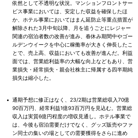
依然として不透明な状況。マンションフロントサー
ビス事業においては、安定した収益を確保した
ほ
か、ホテル事業においてはまん延防止等重点措置が
解除された3月中旬以降、月を追うごとにレジャー
関連の宿泊者数の改善が進み、春休み期間中やゴー
ルデンウイークを中心に稼働率が大きく伸長したこ
とで、売上高、収益においても改善が進んだ。利益
面では、営業総利益率の大幅な向上などもあり、営
業損失・経常損失・親会社株主に帰属する四半期純
損失は縮小し
た。
通期予想に修正はなく、23/2期は営業総収入70億
90百万円、経常利益1億93百万円を見込む。営業総
収入は実質6億円程度の増収見通し。ホテル事業で
は、今後も宿泊需要だけでなく、グッズ販売やファ
ン同士の集いの場としての需要獲得をさらに進め