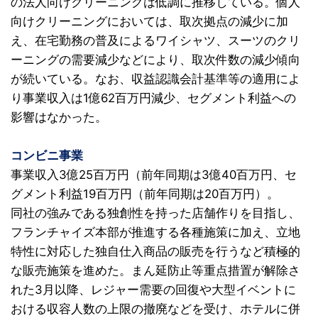
の法人向けクリーニングは低調に推移している。個人
向けクリーニングにおいては、取次拠点の減少に加
え、在宅勤務の普及によるワイシャツ、スーツのクリ
ーニングの需要減少などにより、取次件数の減少傾向
が続いている。なお、収益認識会計基準等の適用によ
り事業収入は1億62百万円減少、セグメント利益への
影響はなかった。
コンビニ事業
事業収入3億25百万円（前年同期は3億40百万円、セ
グメント利益19百万円（前年同期は20百万円）。
同社の強みである独創性を持った店舗作りを目指し、
フランチャイズ本部が推進する各種施策に加え、立地
特性に対応した独自仕入商品の販売を行うなど積極的
な販売施策を進めた。まん延防止等重点措置が解除さ
れた3月以降、レジャー需要の回復や大型イベントに
おける収容人数の上限の撤廃などを受け、ホテルに併