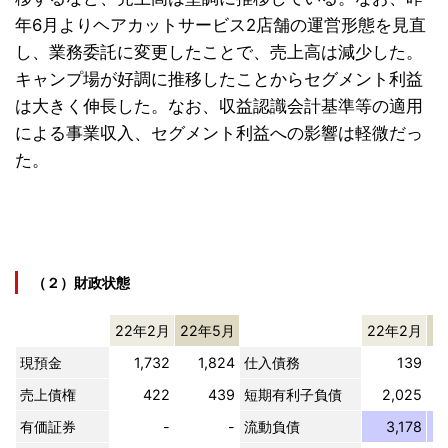
年6月よりヘアカットサービス2店舗の運営形態を見直
し、業務委託に変更したことで、売上高は減少した。
キャンプ場が好調に推移したことからセグメント利益
は大きく伸長した。なお、収益認識会計基準等の適用
による事業収入、セグメント利益への影響は軽微だっ
た。
（２）財政状態
22年2月
22年5月
22年2月
2
現預金
1,732
1,824
仕入債務
139
売上債権
422
439
短期有利子負債
2,025
有価証券
-
-
流動負債
3,178