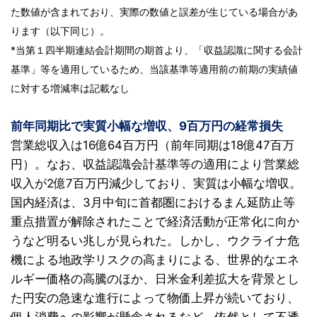
た数値が含まれており、実際の数値と誤差が生じている場合があ
ります（以下同じ）。
*当第１四半期連結会計期間の期首より、「収益認識に関する会計
基準」等を適用しているため、当該基準等適用前の前期の実績値
に対する増減率は記載なし
前年同期比で実質小幅な増収、9百万円の経常損失
営業総収入は16億64百万円（前年同期は18億47百万
円）。なお、収益認識会計基準等の適用により営業総
収入が2億7百万円減少しており、実質は小幅な増収。
国内経済は、3月中旬に首都圏におけるまん延防止等
重点措置が解除されたことで経済活動が正常化に向か
うなど明るい兆しが見られた。しかし、ウクライナ危
機による地政学リスクの高まりによる、世界的なエネ
ルギー価格の高騰のほか、日米金利差拡大を背景とし
た円安の急速な進行によって物価上昇が続いており、