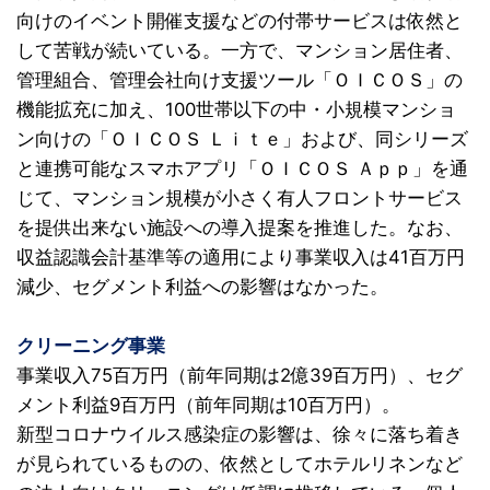
向けのイベント開催支援などの付帯サービスは依然と
して苦戦が続いている。一方で、マンション居住者、
管理組合、管理会社向け支援ツール「ＯＩＣＯＳ」の
機能拡充に加え、100世帯以下の中・小規模マンショ
ン向けの「ＯＩＣＯＳ Ｌｉｔｅ」および、同シリーズ
と連携可能なスマホアプリ「ＯＩＣＯＳ Ａｐｐ」を通
じて、マンション規模が小さく有人フロントサービス
を提供出来ない施設への導入提案を推進した。なお、
収益認識会計基準等の適用により事業収入は41百万円
減少、セグメント利益への影響はなかった。
クリーニング事業
事業収入75百万円（前年同期は2億39百万円）、セグ
メント利益9百万円（前年同期は10百万円）。
新型コロナウイルス感染症の影響は、徐々に落ち着き
が見られているものの、依然としてホテルリネンなど