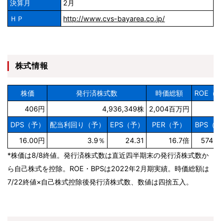
決算月
2月
ＨＰ
http://www.cvs-bayarea.co.jp/
株式情報
株価
発行済株式数
時価総額
ROE（
406円
4,936,349株
2,004百万円
DPS（予）
配当利回り（予）
EPS（予）
PER（予）
BPS（
16.00円
3.9％
24.31
16.7倍
574.
*株価は8/8終値。発行済株式数は直近四半期末の発行済株式数か
ら自己株式を控除。ROE・BPSは2022年2月期実績。時価総額は
7/22終値×自己株式控除後発行済株式数、数値は四捨五入。