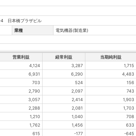
3-4 日本橋プラザビル
業種
電気機器(製造業)
営業利益
経常利益
当期純利益
4,124
3,287
1,715
6,931
6,290
4,483
703
524
156
2,790
2,097
743
3,057
2,414
1,903
2,288
2,081
1,703
1,210
1,040
708
1,762
1,456
633
615
-177
-645