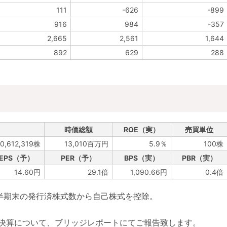
111
-626
-899
916
984
-357
2,665
2,561
1,644
892
629
288
時価総額
ROE（実）
売買単位
0,612,319株
13,010百万円
5.9％
100株
EPS（予）
PER（予）
BPS（実）
PBR（実）
14.60円
29.1倍
1,090.66円
0.4倍
四半期末の発行済株式数から自己株式を控除。
半期決算について、ブリッジレポートにてご報告致します。