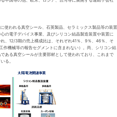
める中国等の他、欧米、ロシア、台湾等に展開する連結子会社
装置に使われる真空シール、石英製品、セラミックス製品等の装
中心の電子デバイス事業、及びシリコン結晶製造装置や装置に
、12/3期の売上構成比は、それぞれ41％、9％、46％、そ
、工作機械等の報告セグメントに含まれない）。尚、シリコン結
品である真空シールが主要部材として使われており、これまで
ている。