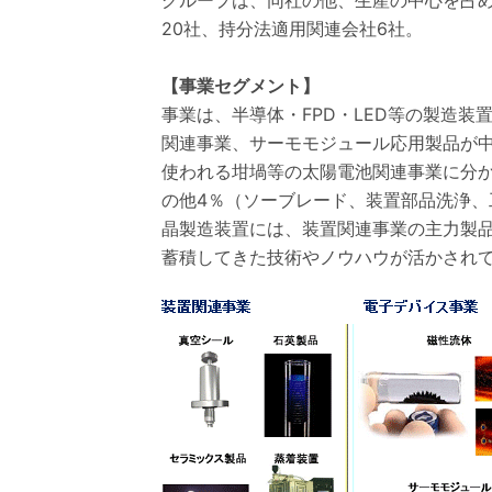
グループは、同社の他、生産の中心を占
20社、持分法適用関連会社6社。
【事業セグメント】
事業は、半導体・FPD・LED等の製造
関連事業、サーモモジュール応用製品が
使われる坩堝等の太陽電池関連事業に分かれ
の他4％（ソーブレード、装置部品洗浄
晶製造装置には、装置関連事業の主力製
蓄積してきた技術やノウハウが活かされ